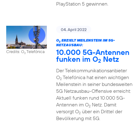
PlayStation 5 gewinnen.
04. April 2022
O
ERZIELT MEILENSTEIN IM 5G-
2
NETZAUSBAU:
10.000 5G-Antennen
Credits: O
Telefónica
2
funken im O
Netz
2
Der Telekommunikationsanbieter
O
Telefónica hat einen wichtigen
2
Meilenstein in seiner bundesweiten
5G Netzausbau-Offensive erreicht:
Aktuell funken rund 10.000 5G-
Antennen im O
Netz. Damit
2
versorgt O
über ein Drittel der
2
Bevölkerung mit 5G.