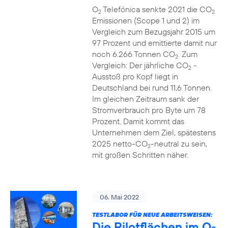
O
Telefónica senkte 2021 die CO
2
2
Emissionen (Scope 1 und 2) im
Vergleich zum Bezugsjahr 2015 um
97 Prozent und emittierte damit nur
noch 6.266 Tonnen CO
. Zum
2
Vergleich: Der jährliche CO
-
2
Ausstoß pro Kopf liegt in
Deutschland bei rund 11,6 Tonnen.
Im gleichen Zeitraum sank der
Stromverbrauch pro Byte um 78
Prozent. Damit kommt das
Unternehmen dem Ziel, spätestens
2025 netto-CO
-neutral zu sein,
2
mit großen Schritten näher.
06. Mai 2022
TESTLABOR FÜR NEUE ARBEITSWEISEN:
Die Pilotflächen im O