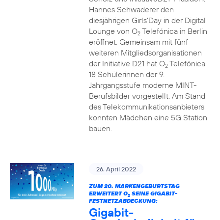
Hannes Schwaderer den
diesjährigen Girls‘Day in der Digital
Lounge von O
Telefónica in Berlin
2
eröffnet. Gemeinsam mit fünf
weiteren Mitgliedsorganisationen
der Initiative D21 hat O
Telefónica
2
18 Schülerinnen der 9.
Jahrgangsstufe moderne MINT-
Berufsbilder vorgestellt. Am Stand
des Telekommunikationsanbieters
konnten Mädchen eine 5G Station
bauen.
26. April 2022
ZUM 20. MARKENGEBURTSTAG
ERWEITERT O
SEINE GIGABIT-
2
FESTNETZABDECKUNG:
Gigabit-