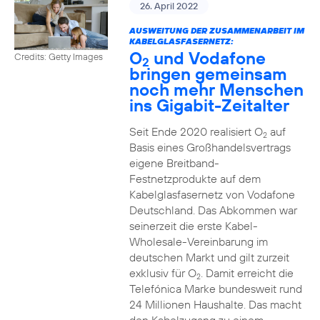
26. April 2022
AUSWEITUNG DER ZUSAMMENARBEIT IM
KABELGLASFASERNETZ:
O
und Vodafone
Credits: Getty Images
2
bringen gemeinsam
noch mehr Menschen
ins Gigabit-Zeitalter
Seit Ende 2020 realisiert O
auf
2
Basis eines Großhandelsvertrags
eigene Breitband-
Festnetzprodukte auf dem
Kabelglasfasernetz von Vodafone
Deutschland. Das Abkommen war
seinerzeit die erste Kabel-
Wholesale-Vereinbarung im
deutschen Markt und gilt zurzeit
exklusiv für O
. Damit erreicht die
2
Telefónica Marke bundesweit rund
24 Millionen Haushalte. Das macht