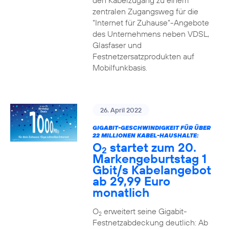
den Kabelzugang zu einem
zentralen Zugangsweg für die
“Internet für Zuhause”-Angebote
des Unternehmens neben VDSL,
Glasfaser und
Festnetzersatzprodukten auf
Mobilfunkbasis.
26. April 2022
GIGABIT-GESCHWINDIGKEIT FÜR ÜBER
22 MILLIONEN KABEL-HAUSHALTE:
O
startet zum 20.
2
Markengeburtstag 1
Gbit/s Kabelangebot
ab 29,99 Euro
monatlich
O
erweitert seine Gigabit-
2
Festnetzabdeckung deutlich: Ab