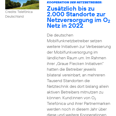
KOOPERATION DER NETZBETREIBER:
Zusätzlich bis zu
Credits: Telefónica
2.000 Standorte zur
Deutschland
Netzversorgung im O
2
Netz in 2022
Die deutschen
Mobilfunknetzbetreiber setzen
weitere Initiativen zur Verbesserung
der Mobilfunkversorgung im
ländlichen Raum um. Im Rahmen
ihrer „Graue Flecken Initiativen“
hatten die Betreiber jeweils
bilateral vereinbart, an mehreren
Tausend Standorten die
Netztechnik des dort bislang allein
aktiven Betreibers mitnutzen zu
können. Kund:innen von O
2
Telefónica und ihrer Partnermarken
werden noch in diesem Jahr über
diese und weitere Kooperationen