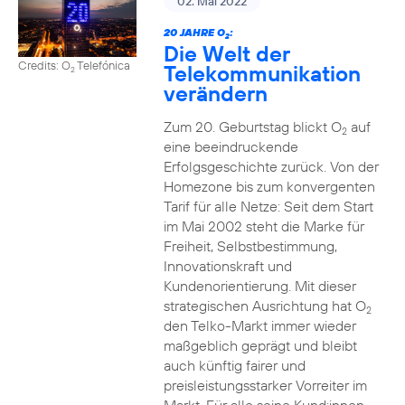
02. Mai 2022
20 JAHRE O
:
2
Die Welt der
Credits: O
Telefónica
Telekommunikation
2
verändern
Zum 20. Geburtstag blickt O
auf
2
eine beeindruckende
Erfolgsgeschichte zurück. Von der
Homezone bis zum konvergenten
Tarif für alle Netze: Seit dem Start
im Mai 2002 steht die Marke für
Freiheit, Selbstbestimmung,
Innovationskraft und
Kundenorientierung. Mit dieser
strategischen Ausrichtung hat O
2
den Telko-Markt immer wieder
maßgeblich geprägt und bleibt
auch künftig fairer und
preisleistungsstarker Vorreiter im