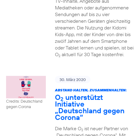
TV-Inhalte, Angebote aus
Mediatheken oder aufgenommene
Sendungen auf bis zu vier
verschiedenen Geräten gleichzeitig
streamen. Die Nutzung der Kidomi
Kids-App, mit der Kinder von drei bis
zwölf Jahren auf dem Smartphone
oder Tablet lernen und spielen, ist bei
O
aktuell für 30 Tage kostenfrei.
2
30. März 2020
ABSTAND HALTEN, ZUSAMMENHALTEN:
O
unterstützt
2
Credits: Deutschland
Initiative
gegen Corona
„Deutschland gegen
Corona“
Die Marke O
ist neuer Partner von
2
„Deutschland gegen Corona“. Mit