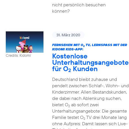
nicht persönlich besuchen
können?
31. März 2020
FERNSEHEN MIT O
TV, LERNSPASS MIT DER K
2
IDOMI KIDS-APP:
Kostenlose
Credits: Kidomi
Unterhaltungsangebote
für O
Kunden
2
Deutschland bleibt zuhause und
pendelt zwischen Schlaf-, Wohn- und
Kinderzimmer. Allen Bestandskunden,
die dabei nach Ablenkung suchen,
bietet O
ab sofort zwei
2
Unterhaltungsangebote: Die gesamte
Familie testet O
TV drei Monate lang
2
ohne Aufpreis: Damit lassen sich Live-