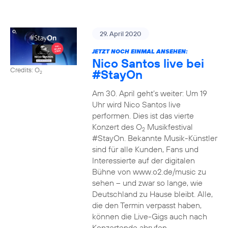
29. April 2020
JETZT NOCH EINMAL ANSEHEN:
Nico Santos live bei
Credits: O
#StayOn
2
Am 30. April geht’s weiter: Um 19
Uhr wird Nico Santos live
performen. Dies ist das vierte
Konzert des O
Musikfestival
2
#StayOn. Bekannte Musik-Künstler
sind für alle Kunden, Fans und
Interessierte auf der digitalen
Bühne von www.o2.de/music zu
sehen – und zwar so lange, wie
Deutschland zu Hause bleibt. Alle,
die den Termin verpasst haben,
können die Live-Gigs auch nach
Konzertende abrufen.