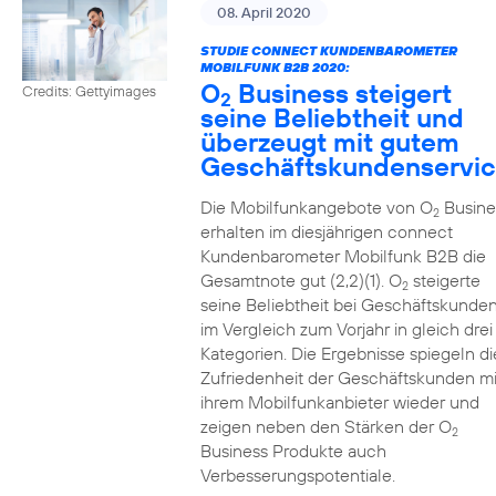
08. April 2020
STUDIE CONNECT KUNDENBAROMETER
MOBILFUNK B2B 2020:
O
Business steigert
Credits: Gettyimages
2
seine Beliebtheit und
überzeugt mit gutem
Geschäftskundenservi
Die Mobilfunkangebote von O
Busine
2
erhalten im diesjährigen connect
Kundenbarometer Mobilfunk B2B die
Gesamtnote gut (2,2)(1). O
steigerte
2
seine Beliebtheit bei Geschäftskunde
im Vergleich zum Vorjahr in gleich drei
Kategorien. Die Ergebnisse spiegeln di
Zufriedenheit der Geschäftskunden mi
ihrem Mobilfunkanbieter wieder und
zeigen neben den Stärken der O
2
Business Produkte auch
Verbesserungspotentiale.