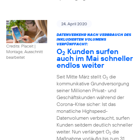
24. April 2020
DATENVERKEHR NACH VERBRAUCH DES
INKLUDIERTEN VOLUMENS
VERFÜNFFACHT:
Credits: Placeit
|
O
Kunden surfen
Montage, Ausschnitt
2
auch im Mai schneller
bearbeitet
endlos weiter
Seit Mitte März stellt O
die
2
kommunikative Grundversorgung
seiner Millionen Privat- und
Geschäftskunden während der
Corona-Krise sicher: Ist das
monatliche Highspeed-
Datenvolumen verbraucht, surfen
Kunden seitdem deutlich schneller
weiter. Nun verlängert O
die
2
Maßnahme vorläufig bis zum 31.