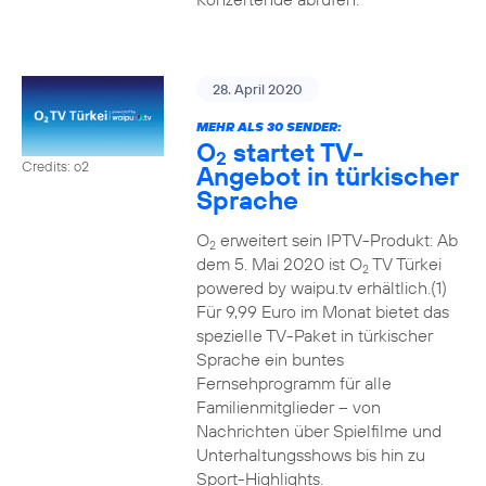
28. April 2020
MEHR ALS 30 SENDER:
O
startet TV-
2
Credits: o2
Angebot in türkischer
Sprache
O
erweitert sein IPTV-Produkt: Ab
2
dem 5. Mai 2020 ist O
TV Türkei
2
powered by waipu.tv erhältlich.(1)
Für 9,99 Euro im Monat bietet das
spezielle TV-Paket in türkischer
Sprache ein buntes
Fernsehprogramm für alle
Familienmitglieder – von
Nachrichten über Spielfilme und
Unterhaltungsshows bis hin zu
Sport-Highlights.