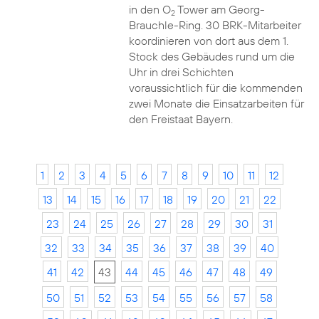
in den O
Tower am Georg-
2
Brauchle-Ring. 30 BRK-Mitarbeiter
koordinieren von dort aus dem 1.
Stock des Gebäudes rund um die
Uhr in drei Schichten
voraussichtlich für die kommenden
zwei Monate die Einsatzarbeiten für
den Freistaat Bayern.
1
2
3
4
5
6
7
8
9
10
11
12
13
14
15
16
17
18
19
20
21
22
23
24
25
26
27
28
29
30
31
32
33
34
35
36
37
38
39
40
41
42
43
44
45
46
47
48
49
50
51
52
53
54
55
56
57
58