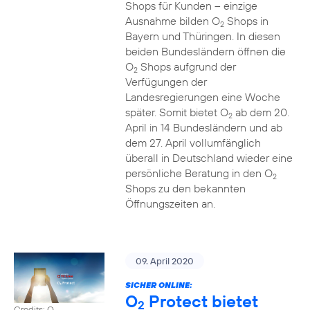
Shops für Kunden – einzige
Ausnahme bilden O
Shops in
2
Bayern und Thüringen. In diesen
beiden Bundesländern öffnen die
O
Shops aufgrund der
2
Verfügungen der
Landesregierungen eine Woche
später. Somit bietet O
ab dem 20.
2
April in 14 Bundesländern und ab
dem 27. April vollumfänglich
überall in Deutschland wieder eine
persönliche Beratung in den O
2
Shops zu den bekannten
Öffnungszeiten an.
09. April 2020
SICHER ONLINE:
O
Protect bietet
2
Credits: O