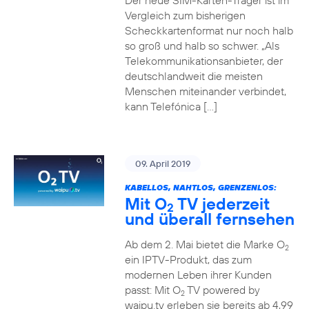
Der neue SIM-Karten-Träger ist im
Vergleich zum bisherigen
Scheckkartenformat nur noch halb
so groß und halb so schwer. „Als
Telekommunikationsanbieter, der
deutschlandweit die meisten
Menschen miteinander verbindet,
kann Telefónica […]
09. April 2019
KABELLOS, NAHTLOS, GRENZENLOS:
Mit O
TV jederzeit
2
und überall fernsehen
Ab dem 2. Mai bietet die Marke O
2
ein IPTV-Produkt, das zum
modernen Leben ihrer Kunden
passt: Mit O
TV powered by
2
waipu.tv erleben sie bereits ab 4,99