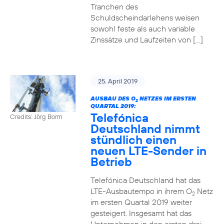
Tranchen des
Schuldscheindarlehens weisen
sowohl feste als auch variable
Zinssätze und Laufzeiten von […]
25. April 2019
AUSBAU DES O
NETZES IM ERSTEN
2
QUARTAL 2019:
Telefónica
Credits: Jörg Borm
Deutschland nimmt
stündlich einen
neuen LTE-Sender in
Betrieb
Telefónica Deutschland hat das
LTE-Ausbautempo in ihrem O
Netz
2
im ersten Quartal 2019 weiter
gesteigert. Insgesamt hat das