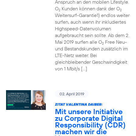
Anspruch an den mobilen Lifestyle.
O
Kunden können dank der O
2
2
Weitersurf-Garantie1) endlos weiter
surfen, auch wenn ihr inkludiertes
Highspeed-Datenvolumen
aufgebraucht sein sollte. Ab dem 2.
Mai 2019 surfen alle O
Free Neu-
2
und Bestandskunden zusätzlich im
LTE-Netz weiter. Bei
gleichbleibender Geschwindigkeit
von 1 Mbit/s […]
02. April 2019
ZITAT VALENTINA DAIBER:
Mit unsere Initiative
zu Corporate Digital
Responsibility (CDR)
machen wir die