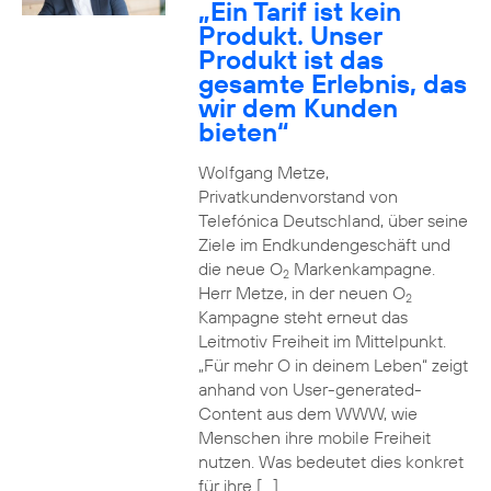
„Ein Tarif ist kein
Produkt. Unser
Produkt ist das
gesamte Erlebnis, das
wir dem Kunden
bieten“
Wolfgang Metze,
Privatkundenvorstand von
Telefónica Deutschland, über seine
Ziele im Endkundengeschäft und
die neue O
Markenkampagne.
2
Herr Metze, in der neuen O
2
Kampagne steht erneut das
Leitmotiv Freiheit im Mittelpunkt.
„Für mehr O in deinem Leben“ zeigt
anhand von User-generated-
Content aus dem WWW, wie
Menschen ihre mobile Freiheit
nutzen. Was bedeutet dies konkret
für ihre […]