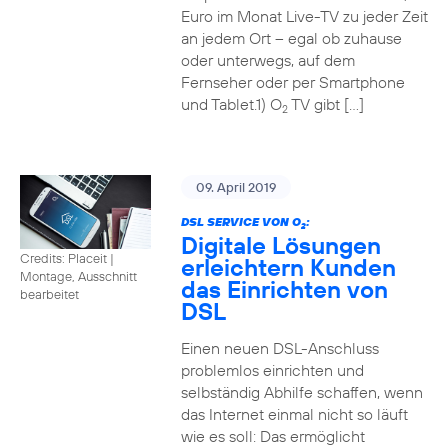
Euro im Monat Live-TV zu jeder Zeit
an jedem Ort – egal ob zuhause
oder unterwegs, auf dem
Fernseher oder per Smartphone
und Tablet.1) O
TV gibt […]
2
09. April 2019
DSL SERVICE VON O
:
2
Digitale Lösungen
Credits: Placeit
|
erleichtern Kunden
Montage, Ausschnitt
das Einrichten von
bearbeitet
DSL
Einen neuen DSL-Anschluss
problemlos einrichten und
selbständig Abhilfe schaffen, wenn
das Internet einmal nicht so läuft
wie es soll: Das ermöglicht