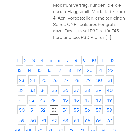
Mobilfunkvertrag. Kunden, die die
neuen Flaggschiff-Modelle bis zum
4. April vorbestellen, erhalten einen
Sonos ONE Lautsprecher gratis
dazu. Das Huawei P30 ist für 745
Euro und das P30 Pro für […]
1
2
3
4
5
6
7
8
9
10
11
12
13
14
15
16
17
18
19
20
21
22
23
24
25
26
27
28
29
30
31
32
33
34
35
36
37
38
39
40
41
42
43
44
45
46
47
48
49
50
51
52
53
54
55
56
57
58
59
60
61
62
63
64
65
66
67
68
69
70
71
72
73
74
75
76
77