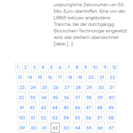
ursprüngliche Zielvolumen um 50
Mio. Euro übertroffen. Eine von der
LBBW exklusiv angebotene
Tranche, bei der durchgängig
Blockchain-Technologie eingesetzt
wird, war dreifach überzeichnet.
Dabei […]
1
2
3
4
5
6
7
8
9
10
11
12
13
14
15
16
17
18
19
20
21
22
23
24
25
26
27
28
29
30
31
32
33
34
35
36
37
38
39
40
41
42
43
44
45
46
47
48
49
50
51
52
53
54
55
56
57
58
59
60
61
62
63
64
65
66
67