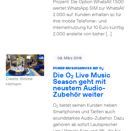
Prozent. Die Option WhatsAll 1.500
wertet WhatsApp SIM zur WhatsAll
2.000 auf. Kunden erhalten so für
ihre mobile Telefonie- und
Internetnutzung für 10 Euro künftig
2.000 anstelle von bisher […]
08. März 2018
PURER MUSIKGENUSS BEI O
:
2
Die O
Live Music
2
Credits: Simone
Season geht mit
Hörmann
neustem Audio-
Zubehör weiter
O
bietet seinen Kunden neben
2
Smartphones und Tarifen auch
soundstarkes Audio-Zubehör. Dazu
gehören ab sofort Lautsprecher
von Ultimate Ears und JBL, die für