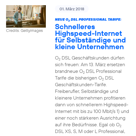
01. März 2018
NEUE O
DSL PROFESSIONAL TARIFE:
2
Schnelleres
Credits: Gettyimages
Highspeed-Internet
für Selbständige und
kleine Unternehmen
O
DSL Geschäftskunden dürfen
2
sich freuen: Am 13. März ersetzen
brandneue O
DSL Professional
2
Tarife die bisherigen O
DSL
2
Geschäftskunden-Tarife.
Freiberufler, Selbständige und
kleinere Unternehmen profitieren
dann von schnellerem Highspeed-
Internet mit bis zu 100 Mbit/s 1) und
einer noch stärkeren Ausrichtung
auf ihre Bedürfnisse. Egal ob O
2
DSL XS, S, M oder L Professional,