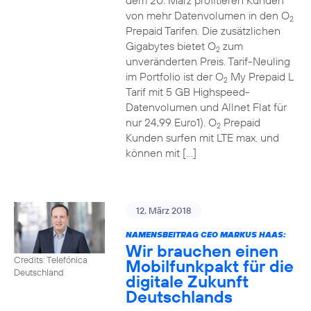
dem 20. März profitieren Kunden
von mehr Datenvolumen in den O
2
Prepaid Tarifen. Die zusätzlichen
Gigabytes bietet O
zum
2
unveränderten Preis. Tarif-Neuling
im Portfolio ist der O
My Prepaid L
2
Tarif mit 5 GB Highspeed-
Datenvolumen und Allnet Flat für
nur 24,99 Euro1). O
Prepaid
2
Kunden surfen mit LTE max. und
können mit […]
12. März 2018
NAMENSBEITRAG CEO MARKUS HAAS:
Wir brauchen einen
Credits: Telefónica
Mobilfunkpakt für die
Deutschland
digitale Zukunft
Deutschlands