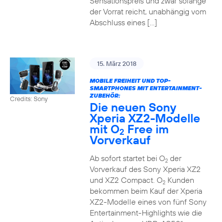
Sensationspreis und zwar solange
der Vorrat reicht, unabhängig vom
Abschluss eines […]
15. März 2018
MOBILE FREIHEIT UND TOP-
SMARTPHONES MIT ENTERTAINMENT-
ZUBEHÖR:
Credits: Sony
Die neuen Sony
Xperia XZ2-Modelle
mit O
Free im
2
Vorverkauf
Ab sofort startet bei O
der
2
Vorverkauf des Sony Xperia XZ2
und XZ2 Compact. O
Kunden
2
bekommen beim Kauf der Xperia
XZ2-Modelle eines von fünf Sony
Entertainment-Highlights wie die