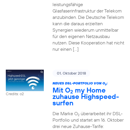
leistungsfähige
Glasfaserinfrastruktur der Telekom
anzubinden. Die Deutsche Telekom
kann die daraus erzielten
Synergien wiederum unmittelbar
für den eigenen Netzausbau
nutzen. Diese Kooperation hat nicht
nur einen […]
01. Oktober 2018
NEUES DSL-PORTFOLIO VON O
:
2
Mit O
my Home
2
Credits: o2
zuhause Highspeed-
surfen
Die Marke O
überarbeitet ihr DSL-
2
Portfolio und startet am 16. Oktober
drei neue Zuhause-Tarife: