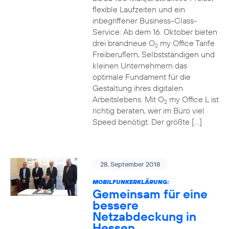
flexible Laufzeiten und ein
inbegriffener Business-Class-
Service: Ab dem 16. Oktober bieten
drei brandneue O
my Office Tarife
2
Freiberuflern, Selbstständigen und
kleinen Unternehmern das
optimale Fundament für die
Gestaltung ihres digitalen
Arbeitslebens. Mit O
my Office L ist
2
richtig beraten, wer im Büro viel
Speed benötigt. Der größte […]
28. September 2018
MOBILFUNKERKLÄRUNG:
Gemeinsam für eine
bessere
Netzabdeckung in
Hessen