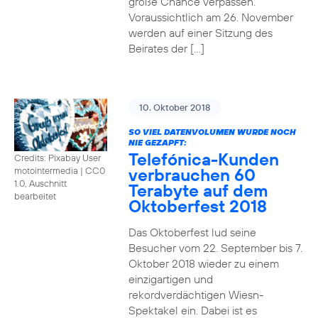
große Chance verpassen.
Voraussichtlich am 26. November
werden auf einer Sitzung des
Beirates der […]
10. Oktober 2018
SO VIEL DATENVOLUMEN WURDE NOCH
NIE GEZAPFT:
Telefónica-Kunden
Credits: Pixabay User
verbrauchen 60
motointermedia
|
CC0
1.0, Auschnitt
Terabyte auf dem
bearbeitet
Oktoberfest 2018
Das Oktoberfest lud seine
Besucher vom 22. September bis 7.
Oktober 2018 wieder zu einem
einzigartigen und
rekordverdächtigen Wiesn-
Spektakel ein. Dabei ist es