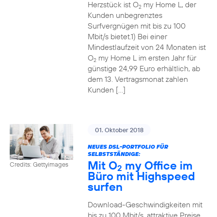
Herzstück ist O
my Home L, der
2
Kunden unbegrenztes
Surfvergnügen mit bis zu 100
Mbit/s bietet.1) Bei einer
Mindestlaufzeit von 24 Monaten ist
O
my Home L im ersten Jahr für
2
günstige 24,99 Euro erhältlich, ab
dem 13. Vertragsmonat zahlen
Kunden […]
01. Oktober 2018
NEUES DSL-PORTFOLIO FÜR
SELBSTSTÄNDIGE:
Mit O
my Office im
Credits: Gettyimages
2
Büro mit Highspeed
surfen
Download-Geschwindigkeiten mit
bis zu 100 Mbit/s, attraktive Preise,