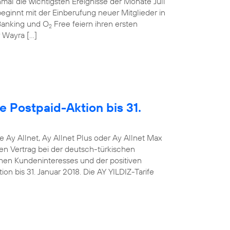
mal die wichtigsten Ereignisse der Monate Juli
ginnt mit der Einberufung neuer Mitglieder in
anking und O
Free feiern ihren ersten
2
r Wayra […]
e Postpaid-Aktion bis 31.
e Ay Allnet, Ay Allnet Plus oder Ay Allnet Max
en Vertrag bei der deutsch-türkischen
hen Kundeninteresses und der positiven
on bis 31. Januar 2018. Die AY YILDIZ-Tarife