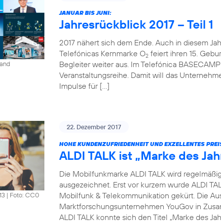
JANUAR BIS JUNI:
Jahresrückblick 2017 – Teil 1
2017 nähert sich dem Ende. Auch in diesem Jahr 
Telefónicas Kernmarke O
feiert ihren 15. Gebur
2
Begleiter weiter aus. Im Telefónica BASECAMP i
land
Veranstaltungsreihe. Damit will das Unterneh
Impulse für […]
22. Dezember 2017
HOHE KUNDENZUFRIEDENHEIT UND EXZELLENTES PREI
ALDI TALK ist „Marke des Jah
Die Mobilfunkmarke ALDI TALK wird regelmäßig fü
ausgezeichnet. Erst vor kurzem wurde ALDI TAL
Mobilfunk & Telekommunikation gekürt. Die Au
13
|
Foto: CC0
Marktforschungsunternehmen YouGov in Zusam
ALDI TALK konnte sich den Titel „Marke des Jah