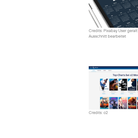
Credits: Pixabay User geralt
Ausschnitt bearbeitet
Credits: o2