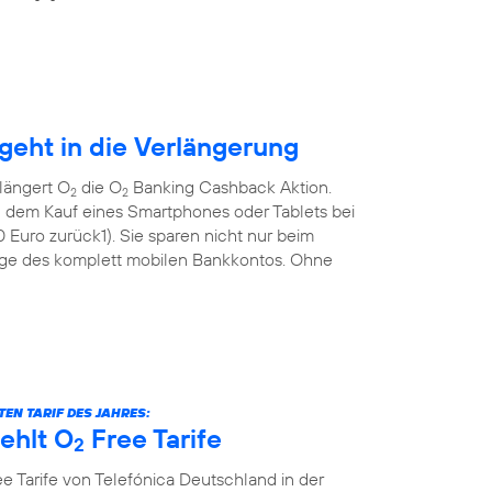
eht in die Verlängerung
längert O
die O
Banking Cashback Aktion.
2
2
 dem Kauf eines Smartphones oder Tablets bei
Euro zurück1). Sie sparen nicht nur beim
ge des komplett mobilen Bankkontos. Ohne
EN TARIF DES JAHRES:
ehlt O
Free Tarife
2
e Tarife von Telefónica Deutschland in der