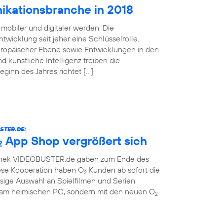
ikationsbranche in 2018
mobiler und digitaler werden. Die
twicklung seit jeher eine Schlüsselrolle.
uropäischer Ebene sowie Entwicklungen in den
d künstliche Intelligenz treiben die
Beginn des Jahres richtet […]
STER.DE:
App Shop vergrößert sich
2
othek VIDEOBUSTER.de gaben zum Ende des
ese Kooperation haben O
Kunden ab sofort die
2
sige Auswahl an Spielfilmen und Serien
r am heimischen PC, sondern mit den neuen O
2