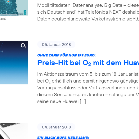
Mobilitätsdaten, Datenanalyse, Big Data – diese
sich Deutschland“ hat Telefónica NEXT deshalb 
Daten deutschlandweite Verkehrsströme sichtb
land
05. Januar 2018
OHNE TARIF FÜR NUR 199 EURO:
Preis-Hit bei O
mit dem Huaw
2
Im Aktionszeitraum vom 5. bis zum 18. Januar is
bei O
erhältlich und damit nirgendwo günstig
2
Vertragsabschluss oder Vertragsverlängerung
diesem Sensationspreis kaufen – solange der Vor
seine neue Huawei […]
04. Januar 2018
EIN BLICK AUFS NEUE JAHR: