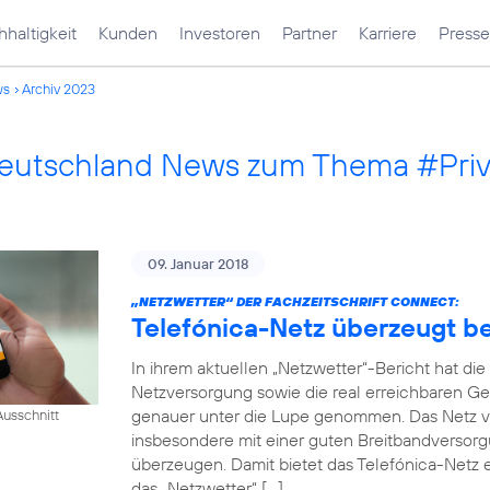
haltigkeit
Kunden
Investoren
Partner
Karriere
Presse
ws
Archiv 2023
Deutschland News zum Thema #Pri
09. Januar 2018
„NETZWETTER“ DER FACHZEITSCHRIFT CONNECT:
Telefónica-Netz überzeugt 
In ihrem aktuellen „Netzwetter“-Bericht hat di
Netzversorgung sowie die real erreichbaren Ge
genauer unter die Lupe genommen. Das Netz v
usschnitt
insbesondere mit einer guten Breitbandversorg
überzeugen. Damit bietet das Telefónica-Netz e
das „Netzwetter“ […]