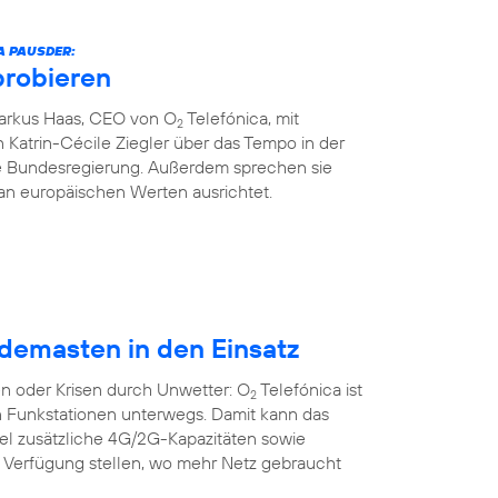
A PAUSDER:
probieren
Markus Haas, CEO von O
Telefónica, mit
2
 Katrin-Cécile Ziegler über das Tempo in der
die Bundesregierung. Außerdem sprechen sie
an europäischen Werten ausrichtet.
demasten in den Einsatz
n oder Krisen durch Unwetter: O
Telefónica ist
2
n Funkstationen unterwegs. Damit kann das
bel zusätzliche 4G/2G-Kapazitäten sowie
r Verfügung stellen, wo mehr Netz gebraucht