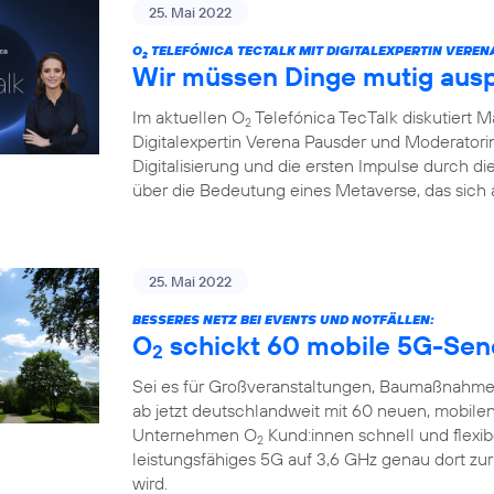
25. Mai 2022
O
TELEFÓNICA TECTALK MIT DIGITALEXPERTIN VEREN
2
Wir müssen Dinge mutig aus
Im aktuellen O
Telefónica TecTalk diskutiert 
2
Digitalexpertin Verena Pausder und Moderatorin
Digitalisierung und die ersten Impulse durch 
über die Bedeutung eines Metaverse, das sich 
25. Mai 2022
BESSERES NETZ BEI EVENTS UND NOTFÄLLEN:
O
schickt 60 mobile 5G-Sen
2
Sei es für Großveranstaltungen, Baumaßnahme
ab jetzt deutschlandweit mit 60 neuen, mobile
Unternehmen O
Kund:innen schnell und flexi
2
leistungsfähiges 5G auf 3,6 GHz genau dort zu
wird.