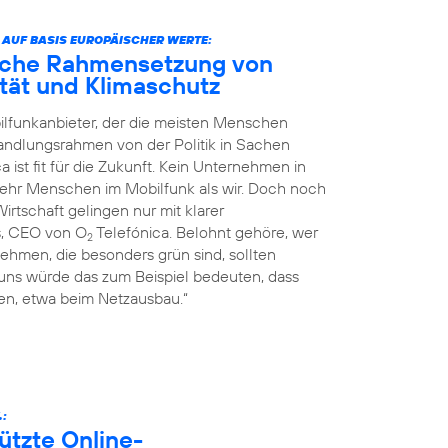
 AUF BASIS EUROPÄISCHER WERTE:
liche Rahmensetzung von
nität und Klimaschutz
ilfunkanbieter, der die meisten Menschen
Handlungsrahmen von der Politik in Sachen
a ist fit für die Zukunft. Kein Unternehmen in
mehr Menschen im Mobilfunk als wir. Doch noch
rtschaft gelingen nur mit klarer
s, CEO von O
Telefónica. Belohnt gehöre, wer
2
ehmen, die besonders grün sind, sollten
 uns würde das zum Beispiel bedeuten, dass
n, etwa beim Netzausbau.“
.:
ützte Online-