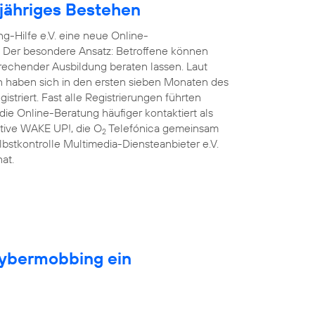
njähriges Bestehen
g-Hilfe e.V. eine neue Online-
. Der besondere Ansatz: Betroffene können
prechender Ausbildung beraten lassen. Laut
n haben sich in den ersten sieben Monaten des
triert. Fast alle Registrierungen führten
ie Online-Beratung häufiger kontaktiert als
iative WAKE UP!, die O
Telefónica gemeinsam
2
lbstkontrolle Multimedia-Diensteanbieter e.V.
at.
Cybermobbing ein