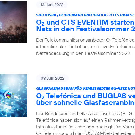
13. Juni 2022
SOUTHSIDE, DEICHBRAND UND HIGHFIELD FESTIVALS:
O
und CTS EVENTIM starten 
2
Netz in den Festivalsommer 
Der Telekommunikationsanbieter O
Telefónica
2
internationalen Ticketing- und Live Entertainme
Netzabdeckung in den Festivalsommer 2022.
09. Juni 2022
GLASFASERAUSBAU FÜR VERBESSERTES 5G-NETZ NUT
O
Telefónica und BUGLAS v
2
über schnelle Glasfaseranbi
Der Bundesverband Glasfaseranschluss (BUGL
Telefónica haben sich auf einen Rahmenvertra
Infrastruktur in Deutschland geeinigt. Die Vere
O
Telefónica und die BUGLAS-Netzbetreiber n
2