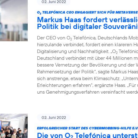
02. Juni 2022
O
TELEFÓNICA CEO ENGAGIERT SICH FÜR METAVERSE
2
Markus Haas fordert verläss
Politik bei digitaler Souverä
Der CEO von O
Telefónica, Deutschlands Mob
2
hierzulande verbindet, fordert einen klareren 
Digitalisierung und Nachhaltigkeit. „O
Telefónic
2
Deutschland verbindet mit über 44 Millionen 
bessere Vernetzung der Bevölkerung und der Wi
Rahmensetzung der Politik“, sagte Markus Haa
sich anstrenge, etwa beim Klimaschutz. „Untern
Erleichterungen erfahren“, ergänzte Haas. „Für
uns Genehmigungsverfahren vereinfacht werde
02. Juni 2022
ERFOLGREICHER START DES CYBERMOBBING-HILFE E.V
Die von O
Telefónica unterst
2