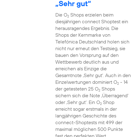
„Sehr gut“
Die O
Shops erzielen beim
2
diesjährigen connect Shoptest ein
herausragendes Ergebnis. Die
Shops der Kernmarke von
Telefónica Deutschland holen sich
nicht nur erneut den Testsieg, sie
bauen den Vorsprung auf den
Wettbewerb deutlich aus und
erreichen als Einzige die
Gesamtnote ‚Sehr gut‘. Auch in den
Einzelwertungen dominiert O
- 14
2
der getesteten 25 O
Shops
2
sichern sich die Note ‚Überragend‘
oder ‚Sehr gut‘. Ein O
Shop
2
erreicht sogar erstmals in der
langjährigen Geschichte des
connect-Shoptests mit 499 der
maximal möglichen 500 Punkte
fast den perfekten Wert.