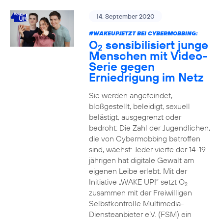
14. September 2020
#WAKEUPJETZT BEI CYBERMOBBING:
O
sensibilisiert junge
2
Menschen mit Video-
Serie gegen
Erniedrigung im Netz
Sie werden angefeindet,
bloßgestellt, beleidigt, sexuell
belästigt, ausgegrenzt oder
bedroht: Die Zahl der Jugendlichen,
die von Cybermobbing betroffen
sind, wächst: Jeder vierte der 14-19
jährigen hat digitale Gewalt am
eigenen Leibe erlebt. Mit der
Initiative „WAKE UP!“ setzt O
2
zusammen mit der Freiwilligen
Selbstkontrolle Multimedia-
Diensteanbieter e.V. (FSM) ein