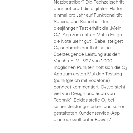
Netzbetreiber? Die Fachzeitschrift
connect prüft die digitalen Helfer
einmal pro Jahr auf Funktionalität,
Service und Sicherheit. Im
diesjährigen Test erhält die „Mein
O
“-App zum dritten Mal in Folge
2
die Note „sehr gut“. Dabei steigert
O
nochmals deutlich seine
2
überzeugende Leistung aus den
Vorjahren: Mit 927 von 1.000
möglichen Punkten holt sich die O
2
App zum ersten Mal den Testsieg
(punktgleich mit Vodafone).
connect kommentiert: O
„versteht
2
viel von Design und auch von
Technik“. Beides stelle O
bei
2
seiner „leistungsstarken und schön
gestalteten Kundenservice-App
eindrucksvoll unter Beweis“.