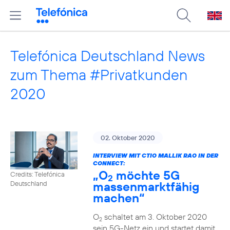
Telefónica Deutschland News
zum Thema #Privatkunden
2020
02. Oktober 2020
INTERVIEW MIT CTIO MALLIK RAO IN DER
CONNECT:
„O
möchte 5G
Credits: Telefónica
2
massenmarktfähig
Deutschland
machen“
O
schaltet am 3. Oktober 2020
2
sein 5G-Netz ein und startet damit