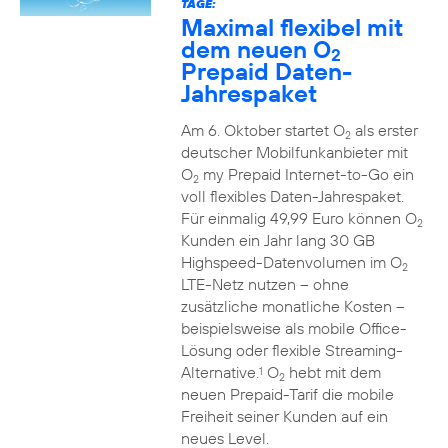
TAGE:
Maximal flexibel mit
dem neuen O
2
Prepaid Daten-
Jahrespaket
Am 6. Oktober startet O
als erster
2
deutscher Mobilfunkanbieter mit
O
my Prepaid Internet-to-Go ein
2
voll flexibles Daten-Jahrespaket.
Für einmalig 49,99 Euro können O
2
Kunden ein Jahr lang 30 GB
Highspeed-Datenvolumen im O
2
LTE-Netz nutzen – ohne
zusätzliche monatliche Kosten –
beispielsweise als mobile Office-
Lösung oder flexible Streaming-
Alternative.
O
hebt mit dem
1
2
neuen Prepaid-Tarif die mobile
Freiheit seiner Kunden auf ein
neues Level.