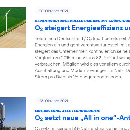
28. Oktober 2021
VERANTWORTUNGSVOLLER UMGANG MIT GRÜNSTROM
O
steigert Energieeffizienz 
2
Telefónica Deutschland / O
kauft bereits seit
2
Energien ein und geht verantwortungsvoll mit
steigert das Unternehmen kontinuierlich seine 
Vergleich zu 2015 mindestens 82 Prozent wenig
verbrauchen. Möglich wird dies vor allem dur
Abschaltung und Modernisierungen im Netz. De
Strom pro Byte als Vorgängergenerationen.
26. Oktober 2021
EINE ANTENNE, ALLE TECHNOLOGIEN:
O
setzt neue „All in one“-An
2
O
setzt in seinem 5G-Netz erstmals eine innova
2