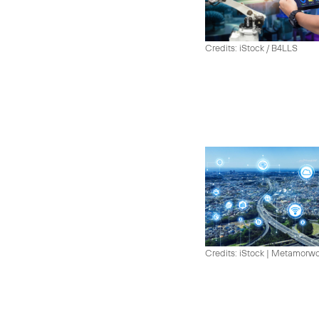
Credits: iStock / B4LLS
Credits: iStock | Metamorw