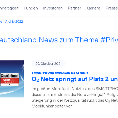
haltigkeit
Kunden
Investoren
Partner
Karriere
Presse
ws
Archiv 2022
Deutschland News zum Thema #Pri
29. Oktober 2021
SMARTPHONE MAGAZIN NETZTEST:
O
Netz springt auf Platz 2 un
2
Im großen Mobilfunk-Netztest des SMARTPHON
diesem Jahr erstmals die Note „sehr gut“. Auf
Steigerung in der Netzqualität rückt das O
Netz
2
Mobilfunkanbieter vor.