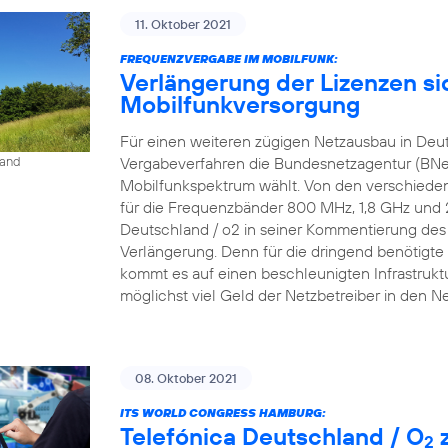
11. Oktober 2021
FREQUENZVERGABE IM MOBILFUNK:
Verlängerung der Lizenzen si
Mobilfunkversorgung
Für einen weiteren zügigen Netzausbau in Deu
Vergabeverfahren die Bundesnetzagentur (BNe
land
Mobilfunkspektrum wählt. Von den verschieden
für die Frequenzbänder 800 MHz, 1,8 GHz und 2,6
Deutschland / o2 in seiner Kommentierung des P
Verlängerung. Denn für die dringend benötigte 
kommt es auf einen beschleunigten Infrastrukt
möglichst viel Geld der Netzbetreiber in den N
08. Oktober 2021
ITS WORLD CONGRESS HAMBURG:
Telefónica Deutschland / O
z
2