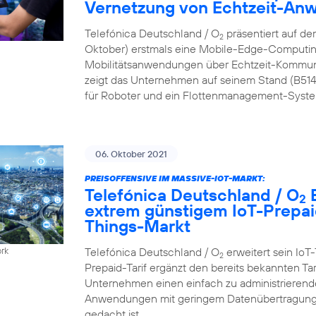
Vernetzung von Echtzeit-A
Telefónica Deutschland / O
präsentiert auf de
2
Oktober) erstmals eine Mobile-Edge-Computing
Mobilitätsanwendungen über Echtzeit-Kommun
zeigt das Unternehmen auf seinem Stand (B51
für Roboter und ein Flottenmanagement-Syste
06. Oktober 2021
PREISOFFENSIVE IM MASSIVE-IOT-MARKT:
Telefónica Deutschland / O
B
2
extrem günstigem IoT-Prepaid
Things-Markt
Telefónica Deutschland / O
erweitert sein IoT-
ork
2
Prepaid-Tarif ergänzt den bereits bekannten Ta
Unternehmen einen einfach zu administrierenden
Anwendungen mit geringem Datenübertragungs
gedacht ist.