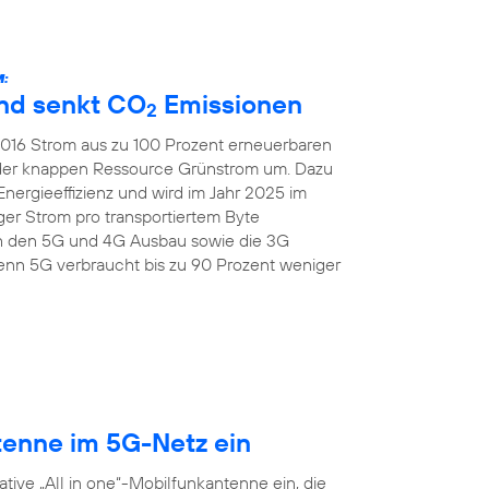
:
und senkt CO
Emissionen
2
 2016 Strom aus zu 100 Prozent erneuerbaren
 der knappen Ressource Grünstrom um. Dazu
Energieeffizienz und wird im Jahr 2025 im
er Strom pro transportiertem Byte
ch den 5G und 4G Ausbau sowie die 3G
nn 5G verbraucht bis zu 90 Prozent weniger
tenne im 5G-Netz ein
tive „All in one“-Mobilfunkantenne ein, die