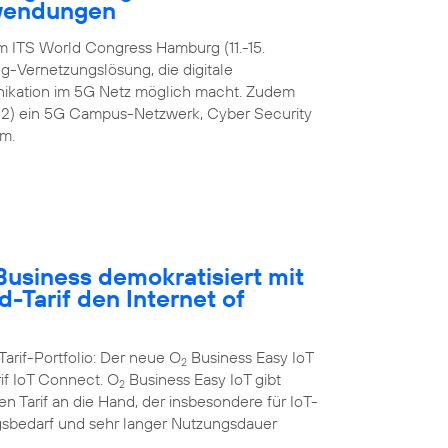
nwendungen
m ITS World Congress Hamburg (11.-15.
-Vernetzungslösung, die digitale
ikation im 5G Netz möglich macht. Zudem
42) ein 5G Campus-Netzwerk, Cyber Security
m.
usiness demokratisiert mit
-Tarif den Internet of
Tarif-Portfolio: Der neue O
Business Easy IoT
2
rif IoT Connect. O
Business Easy IoT gibt
2
 Tarif an die Hand, der insbesondere für IoT-
bedarf und sehr langer Nutzungsdauer