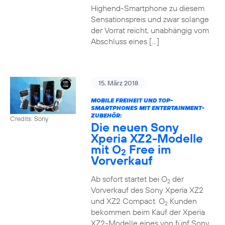
Highend-Smartphone zu diesem
Sensationspreis und zwar solange
der Vorrat reicht, unabhängig vom
Abschluss eines […]
15. März 2018
MOBILE FREIHEIT UND TOP-
SMARTPHONES MIT ENTERTAINMENT-
ZUBEHÖR:
Credits: Sony
Die neuen Sony
Xperia XZ2-Modelle
mit O
Free im
2
Vorverkauf
Ab sofort startet bei O
der
2
Vorverkauf des Sony Xperia XZ2
und XZ2 Compact. O
Kunden
2
bekommen beim Kauf der Xperia
XZ2-Modelle eines von fünf Sony