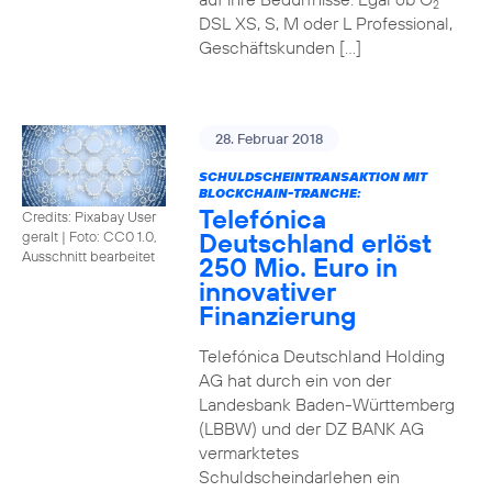
2
DSL XS, S, M oder L Professional,
Geschäftskunden […]
28. Februar 2018
SCHULDSCHEINTRANSAKTION MIT
BLOCKCHAIN-TRANCHE:
Telefónica
Credits: Pixabay User
Deutschland erlöst
geralt
|
Foto: CC0 1.0,
Ausschnitt bearbeitet
250 Mio. Euro in
innovativer
Finanzierung
Telefónica Deutschland Holding
AG hat durch ein von der
Landesbank Baden-Württemberg
(LBBW) und der DZ BANK AG
vermarktetes
Schuldscheindarlehen ein