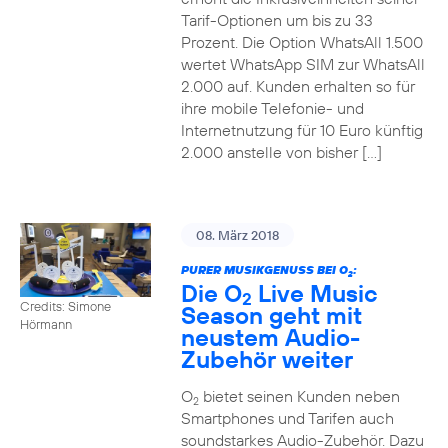
Tarif-Optionen um bis zu 33
Prozent. Die Option WhatsAll 1.500
wertet WhatsApp SIM zur WhatsAll
2.000 auf. Kunden erhalten so für
ihre mobile Telefonie- und
Internetnutzung für 10 Euro künftig
2.000 anstelle von bisher […]
08. März 2018
PURER MUSIKGENUSS BEI O
:
2
Die O
Live Music
2
Credits: Simone
Season geht mit
Hörmann
neustem Audio-
Zubehör weiter
O
bietet seinen Kunden neben
2
Smartphones und Tarifen auch
soundstarkes Audio-Zubehör. Dazu