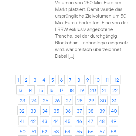
Volumen von 250 Mio. Euro am
Markt platziert. Damit wurde das
ursprüngliche Zielvolumen um 50
Mio. Euro übertroffen. Eine von der
LBBW exklusiv angebotene
Tranche, bei der durchgängig
Blockchain-Technologie eingesetzt
wird, war dreifach überzeichnet.
Dabei […]
1
2
3
4
5
6
7
8
9
10
11
12
13
14
15
16
17
18
19
20
21
22
23
24
25
26
27
28
29
30
31
32
33
34
35
36
37
38
39
40
41
42
43
44
45
46
47
48
49
50
51
52
53
54
55
56
57
58