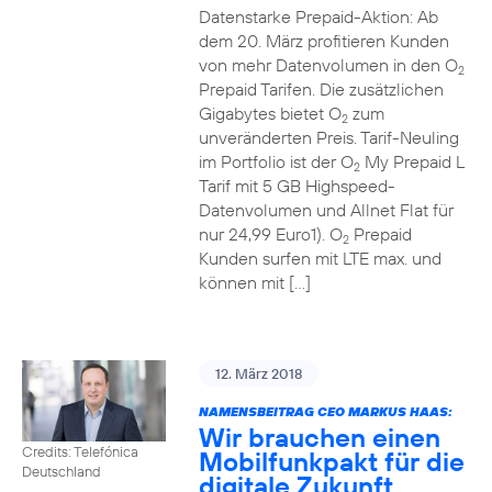
Datenstarke Prepaid-Aktion: Ab
dem 20. März profitieren Kunden
von mehr Datenvolumen in den O
2
Prepaid Tarifen. Die zusätzlichen
Gigabytes bietet O
zum
2
unveränderten Preis. Tarif-Neuling
im Portfolio ist der O
My Prepaid L
2
Tarif mit 5 GB Highspeed-
Datenvolumen und Allnet Flat für
nur 24,99 Euro1). O
Prepaid
2
Kunden surfen mit LTE max. und
können mit […]
12. März 2018
NAMENSBEITRAG CEO MARKUS HAAS:
Wir brauchen einen
Credits: Telefónica
Mobilfunkpakt für die
Deutschland
digitale Zukunft