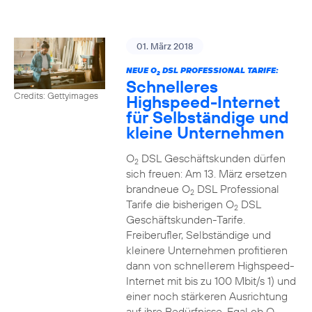
01. März 2018
NEUE O
DSL PROFESSIONAL TARIFE:
2
Schnelleres
Credits: Gettyimages
Highspeed-Internet
für Selbständige und
kleine Unternehmen
O
DSL Geschäftskunden dürfen
2
sich freuen: Am 13. März ersetzen
brandneue O
DSL Professional
2
Tarife die bisherigen O
DSL
2
Geschäftskunden-Tarife.
Freiberufler, Selbständige und
kleinere Unternehmen profitieren
dann von schnellerem Highspeed-
Internet mit bis zu 100 Mbit/s 1) und
einer noch stärkeren Ausrichtung
auf ihre Bedürfnisse. Egal ob O