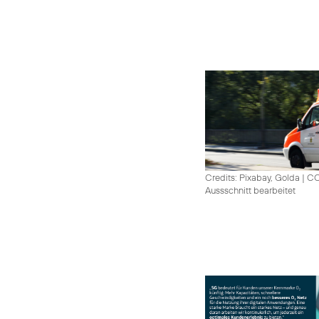
Credits: Pixabay, Golda
|
CC
Aussschnitt bearbeitet