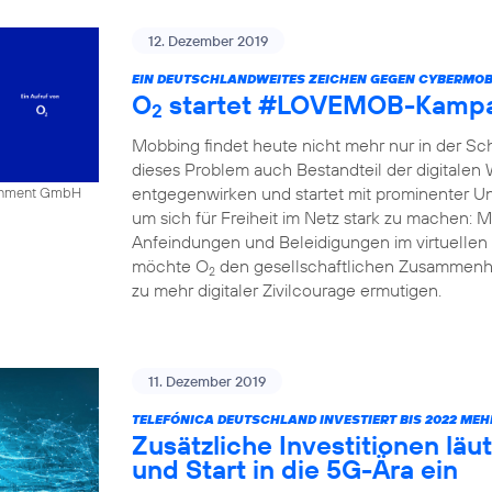
12. Dezember 2019
EIN DEUTSCHLANDWEITES ZEICHEN GEGEN CYBERMOB
O
startet #LOVEMOB-Kampa
2
Mobbing findet heute nicht mehr nur in der Schu
dieses Problem auch Bestandteil der digitalen
entgegenwirken und startet mit prominenter Un
tainment GmbH
um sich für Freiheit im Netz stark zu mache
Anfeindungen und Beleidigungen im virtuellen 
möchte O
den gesellschaftlichen Zusammenha
2
zu mehr digitaler Zivilcourage ermutigen.
11. Dezember 2019
TELEFÓNICA DEUTSCHLAND INVESTIERT BIS 2022 MEH
Zusätzliche Investitionen l
und Start in die 5G-Ära ein