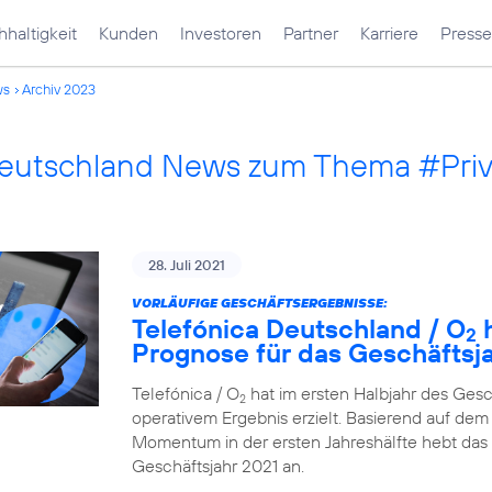
haltigkeit
Kunden
Investoren
Partner
Karriere
Presse
ws
Archiv 2023
Deutschland News zum Thema #Pri
28. Juli 2021
VORLÄUFIGE GESCHÄFTSERGEBNISSE:
Telefónica Deutschland / O
h
2
Prognose für das Geschäftsj
Telefónica / O
hat im ersten Halbjahr des Ges
2
operativem Ergebnis erzielt. Basierend auf dem 
Momentum in der ersten Jahreshälfte hebt das
Geschäftsjahr 2021 an.