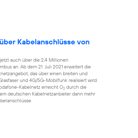
 über Kabelanschlüsse von
etzt auch über die 2,4 Millionen
bus an. Ab dem 21. Juli 2021 erweitert die
estnetzangebot, das über einen breiten und
Glasfaser und 4G/5G-Mobilfunk realisiert wird.
Vodafone-Kabelnetz erreicht O
durch die
2
ßtem deutschen Kabelnetzanbieter dann mehr
abelanschlüsse.