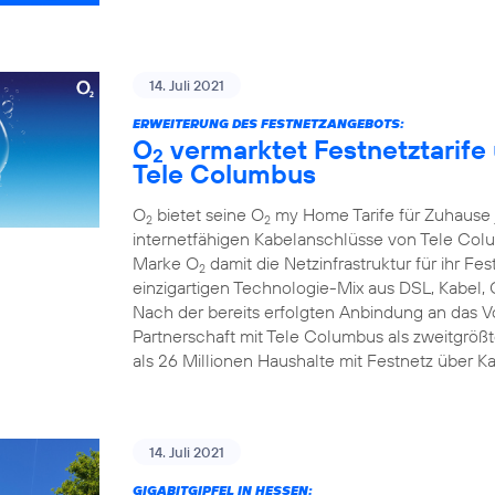
14. Juli 2021
ERWEITERUNG DES FESTNETZANGEBOTS:
O
vermarktet Festnetztarife
2
Tele Columbus
O
bietet seine O
my Home Tarife für Zuhause j
2
2
internetfähigen Kabelanschlüsse von Tele Colum
Marke O
damit die Netzinfrastruktur für ihr F
2
einzigartigen Technologie-Mix aus DSL, Kabel, 
Nach der bereits erfolgten Anbindung an das 
Partnerschaft mit Tele Columbus als zweitgrö
als 26 Millionen Haushalte mit Festnetz über K
14. Juli 2021
GIGABITGIPFEL IN HESSEN: