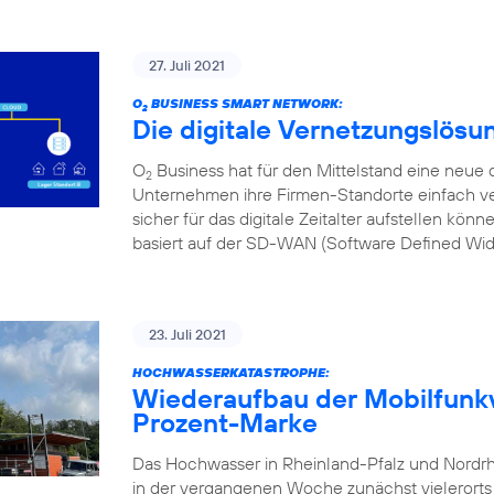
27. Juli 2021
O
BUSINESS SMART NETWORK:
2
Die digitale Vernetzungslösu
O
Business hat für den Mittelstand eine neue d
2
Unternehmen ihre Firmen-Standorte einfach ve
sicher für das digitale Zeitalter aufstellen kön
basiert auf der SD-WAN (Software Defined Wi
23. Juli 2021
HOCHWASSERKATASTROPHE:
Wiederaufbau der Mobilfunkv
Prozent-Marke
Das Hochwasser in Rheinland-Pfalz und Nordr
in der vergangenen Woche zunächst vielerorts l