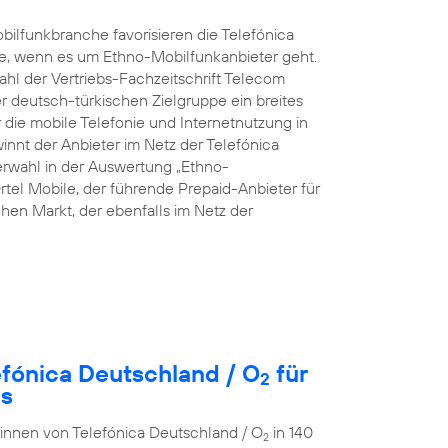
ilfunkbranche favorisieren die Telefónica
e, wenn es um Ethno-Mobilfunkanbieter geht.
hl der Vertriebs-Fachzeitschrift Telecom
rer deutsch-türkischen Zielgruppe ein breites
die mobile Telefonie und Internetnutzung in
innt der Anbieter im Netz der Telefónica
rwahl in der Auswertung „Ethno-
rtel Mobile, der führende Prepaid-Anbieter für
en Markt, der ebenfalls im Netz der
efónica Deutschland / O
für
2
es
r:innen von Telefónica Deutschland / O
in 140
2