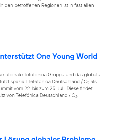
in den betroffenen Regionen ist in fast allen
nterstützt One Young World
ternationale Telefónica Gruppe und das globale
ützt speziell Telefónica Deutschland / O
als
2
mit vom 22. bis zum 25. Juli. Diese findet
itz von Telefónica Deutschland / O
.
2
für Lösung globaler Probleme