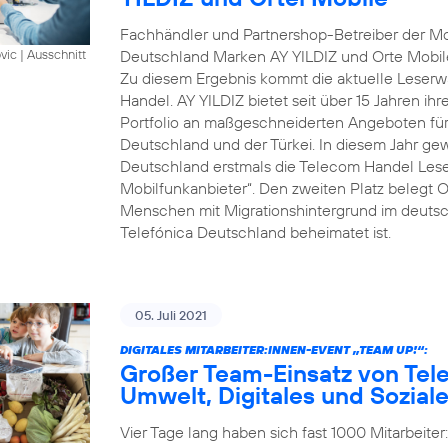
Fachhändler und Partnershop-Betreiber der Mob
Deutschland Marken AY YILDIZ und Orte Mobil
vic
|
Ausschnitt
Zu diesem Ergebnis kommt die aktuelle Leserwa
Handel. AY YILDIZ bietet seit über 15 Jahren ih
Portfolio an maßgeschneiderten Angeboten für 
Deutschland und der Türkei. In diesem Jahr gew
Deutschland erstmals die Telecom Handel Lese
Mobilfunkanbieter“. Den zweiten Platz belegt O
Menschen mit Migrationshintergrund im deutsch
Telefónica Deutschland beheimatet ist.
05. Juli 2021
DIGITALES MITARBEITER:INNEN-EVENT „TEAM UP!“:
Großer Team-Einsatz von Tel
Umwelt, Digitales und Sozial
Vier Tage lang haben sich fast 1000 Mitarbeite