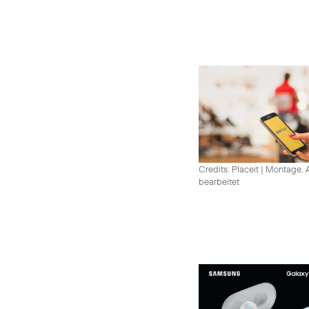
Credits: Placeit
|
Montage, A
bearbeitet