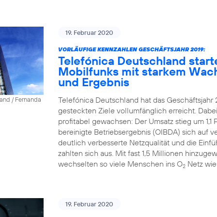
19. Februar 2020
VORLÄUFIGE KENNZAHLEN GESCHÄFTSJAHR 2019:
Telefónica Deutschland start
Mobilfunks mit starkem Wac
und Ergebnis
Telefónica Deutschland hat das Geschäftsjahr 
land / Fernanda
gesteckten Ziele vollumfänglich erreicht. Dab
profitabel gewachsen: Der Umsatz stieg um 1,1 P
bereinigte Betriebsergebnis (OIBDA) sich auf v
deutlich verbesserte Netzqualität und die Einfü
zahlten sich aus. Mit fast 1,5 Millionen hinz
wechselten so viele Menschen ins O
Netz wie
2
19. Februar 2020