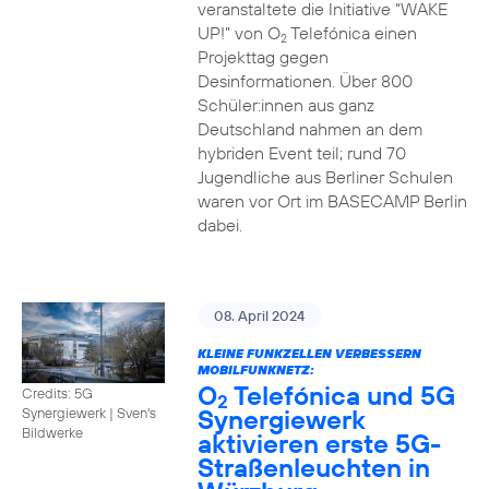
veranstaltete die Initiative “WAKE
UP!” von O
Telefónica einen
2
Projekttag gegen
Desinformationen. Über 800
Schüler:innen aus ganz
Deutschland nahmen an dem
hybriden Event teil; rund 70
Jugendliche aus Berliner Schulen
waren vor Ort im BASECAMP Berlin
dabei.
08. April 2024
KLEINE FUNKZELLEN VERBESSERN
MOBILFUNKNETZ:
O
Telefónica und 5G
Credits: 5G
2
Synergiewerk
Synergiewerk | Sven's
Bildwerke
aktivieren erste 5G-
Straßenleuchten in