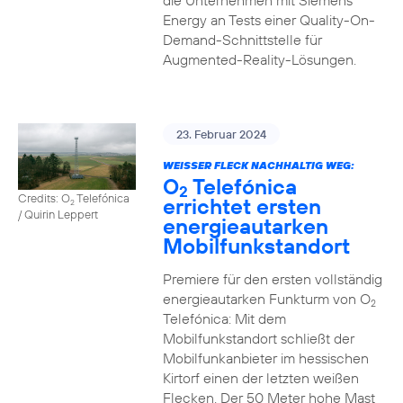
die Unternehmen mit Siemens
Energy an Tests einer Quality-On-
Demand-Schnittstelle für
Augmented-Reality-Lösungen.
23. Februar 2024
WEISSER FLECK NACHHALTIG WEG:
O
Telefónica
2
Credits: O
Telefónica
errichtet ersten
2
/ Quirin Leppert
energieautarken
Mobilfunkstandort
Premiere für den ersten vollständig
energieautarken Funkturm von O
2
Telefónica: Mit dem
Mobilfunkstandort schließt der
Mobilfunkanbieter im hessischen
Kirtorf einen der letzten weißen
Flecken. Der 50 Meter hohe Mast