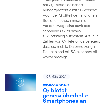
hat O
Telefónica nahezu
2
hundertprozentig mit 5G versorgt.
Auch der Großteil der ländlichen
Regionen sowie immer mehr
Verkehrswege sind dank des
schnellen 5G-Ausbaus
zukunftsfähig aufgestellt. Aktuelle
Zahlen von O
Telefónica belegen,
2
dass die mobile Datennutzung in
Deutschland mit 5G exponentiell
weiter ansteigt.
07. März 2024
NACHHALTIGKEIT:
O
bietet
2
generalüberholte
Smartphones an