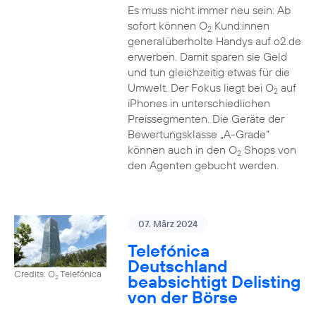
Es muss nicht immer neu sein: Ab
sofort können O
Kund:innen
2
generalüberholte Handys auf o2.de
erwerben. Damit sparen sie Geld
und tun gleichzeitig etwas für die
Umwelt. Der Fokus liegt bei O
auf
2
iPhones in unterschiedlichen
Preissegmenten. Die Geräte der
Bewertungsklasse „A-Grade“
können auch in den O
Shops von
2
den Agenten gebucht werden.
07. März 2024
Telefónica
Deutschland
Credits: O
Telefónica
beabsichtigt Delisting
2
von der Börse