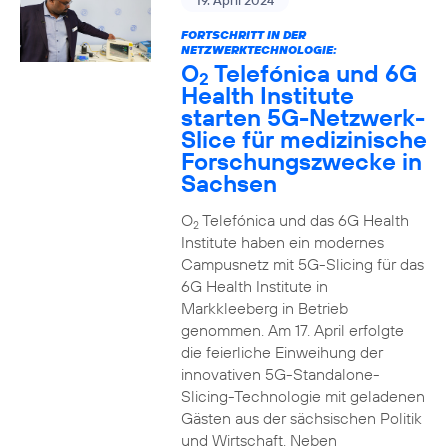
19. April 2024
FORTSCHRITT IN DER
NETZWERKTECHNOLOGIE:
O
Telefónica und 6G
2
Health Institute
starten 5G-Netzwerk-
Slice für medizinische
Forschungszwecke in
Sachsen
O
Telefónica und das 6G Health
2
Institute haben ein modernes
Campusnetz mit 5G-Slicing für das
6G Health Institute in
Markkleeberg in Betrieb
genommen. Am 17. April erfolgte
die feierliche Einweihung der
innovativen 5G-Standalone-
Slicing-Technologie mit geladenen
Gästen aus der sächsischen Politik
und Wirtschaft. Neben