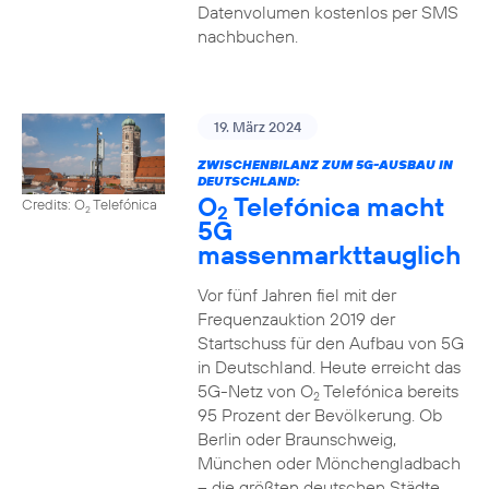
Datenvolumen kostenlos per SMS
nachbuchen.
19. März 2024
ZWISCHENBILANZ ZUM 5G-AUSBAU IN
DEUTSCHLAND:
O
Telefónica macht
Credits: O
Telefónica
2
2
5G
massenmarkttauglich
Vor fünf Jahren fiel mit der
Frequenzauktion 2019 der
Startschuss für den Aufbau von 5G
in Deutschland. Heute erreicht das
5G-Netz von O
Telefónica bereits
2
95 Prozent der Bevölkerung. Ob
Berlin oder Braunschweig,
München oder Mönchengladbach
– die größten deutschen Städte