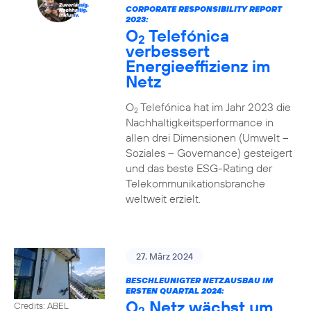
CORPORATE RESPONSIBILITY REPORT
2023:
O
Telefónica
2
verbessert
Energieeffizienz im
Netz
O
Telefónica hat im Jahr 2023 die
2
Nachhaltigkeitsperformance in
allen drei Dimensionen (Umwelt –
Soziales – Governance) gesteigert
und das beste ESG-Rating der
Telekommunikationsbranche
weltweit erzielt.
27. März 2024
BESCHLEUNIGTER NETZAUSBAU IM
ERSTEN QUARTAL 2024:
O
Netz wächst um
Credits: ABEL
2