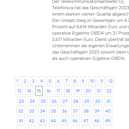
Der Telekommunikationsanbieter O
2
Telefónica hat das Geschäftsjahr 2023
einem starken vierten Quartal abgesch
Der Umsatz stieg im Gesamtjahr um 4,
Prozent auf 8,614 Milliarden Euro und 
operative Ergebnis OIBDA um 3,1 Proze
2,617 Milliarden Euro. Damit übertraf d
Unternehmen die eigenen Erwartunge
das Geschäftsjahr 2023 sowohl beim 
als auch operativen Ergebnis OIBDA.
1
2
3
4
5
6
7
8
9
10
11
12
13
14
15
16
17
18
19
20
21
22
23
24
25
26
27
28
29
30
31
32
33
34
35
36
37
38
39
40
41
42
43
44
45
46
47
48
49