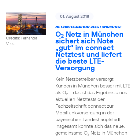
01. August 2018
NETZINTEGRATION ZEIGT WIRKUNG:
O
Netz in München
2
Credits: Fernanda
sichert sich Note
Vilela
„gut“ im connect
Netztest und liefert
die beste LTE-
Versorgung
Kein Netzbetreiber versorgt
Kunden in München besser mit LTE
als O
– das ist das Ergebnis eines
2
aktuellen Netztests der
Fachzeitschrift connect zur
Mobilfunkversorgung in der
bayerischen Landeshauptstadt.
Insgesamt konnte sich das neue,
gemeinsame O
Netz in München
2