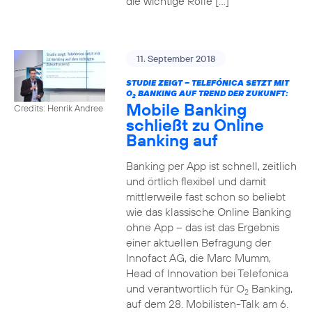
die wichtige Rolle […]
11. September 2018
STUDIE ZEIGT – TELEFÓNICA SETZT MIT
O
BANKING AUF TREND DER ZUKUNFT:
2
Mobile Banking
Credits: Henrik Andree
schließt zu Online
Banking auf
Banking per App ist schnell, zeitlich
und örtlich flexibel und damit
mittlerweile fast schon so beliebt
wie das klassische Online Banking
ohne App – das ist das Ergebnis
einer aktuellen Befragung der
Innofact AG, die Marc Mumm,
Head of Innovation bei Telefonica
und verantwortlich für O
Banking,
2
auf dem 28. Mobilisten-Talk am 6.