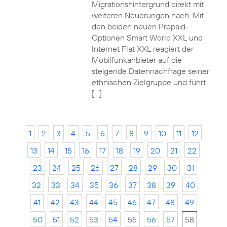
Migrationshintergrund direkt mit
weiteren Neuerungen nach. Mit
den beiden neuen Prepaid-
Optionen Smart World XXL und
Internet Flat XXL reagiert der
Mobilfunkanbieter auf die
steigende Datennachfrage seiner
ethnischen Zielgruppe und führt
[…]
1
2
3
4
5
6
7
8
9
10
11
12
13
14
15
16
17
18
19
20
21
22
23
24
25
26
27
28
29
30
31
32
33
34
35
36
37
38
39
40
41
42
43
44
45
46
47
48
49
50
51
52
53
54
55
56
57
58