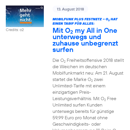
13. August 2018
MOBILFUNK PLUS FESTNETZ – O
HAT
2
EINEN TARIF FÜR ALLES:
Mit O
my All in One
Credits: o2
2
unterwegs und
zuhause unbegrenzt
surfen
Die O
Freiheitsoffensive 2018 stellt
2
die Weichen im deutschen
Mobilfunkmarkt neu: Am 21. August
startet die Marke O
zwei
2
Unlimited-Tarife mit einem
einzigartigen Preis-
Leistungsverhältnis. Mit O
Free
2
Unlimited surfen Kunden
unterwegs bereits für günstige
59,99 Euro pro Monat ohne
Geschwindigkeits- oder