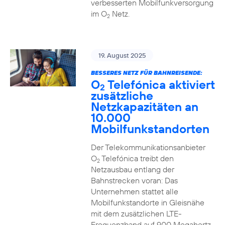
verbesserten Mobilfunkversorgung
im O
Netz.
2
19. August 2025
BESSERES NETZ FÜR BAHNREISENDE:
O
Telefónica aktiviert
2
zusätzliche
Netzkapazitäten an
10.000
Mobilfunkstandorten
Der Telekommunikationsanbieter
O
Telefónica treibt den
2
Netzausbau entlang der
Bahnstrecken voran: Das
Unternehmen stattet alle
Mobilfunkstandorte in Gleisnähe
mit dem zusätzlichen LTE-
Frequenzband auf 900 Megahertz