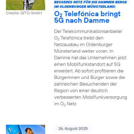
BESSERES NETZ FÜR DIE DAMMER BERGE
IM OLDENBURGER MÜNSTERLAND:
O
Telefónica bringt
Credits: GfTD GmbH
2
5G nach Damme
Der Telekommunikationsanbieter
O
Telefónica treibt den
2
Netzausbau im Oldenburger
Münsterland weiter voran. In
Damme hat das Unternehmen jetzt
einen Mobilfunkstandort auf 5G
erweitert. Ab sofort profitieren die
Bürgerinnen und Bürger sowie die
zahlreichen Besuchenden der
Region von einer deutlich
verbesserten Mobilfunkversorgung
im O
Netz.
2
26. August 2025