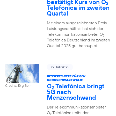
bestätigt Kurs von O
2
Telefónica im zweiten
Quartal
Mit einem ausgezeichneten Preis-
Leistungsverhältnis hat sich der
Telekommunikationsanbieter O
2
Telefónica Deutschland im zweiten
Quartal 2025 gut behauptet.
29. Juli 2025
BESSERES NETZ FÜR DEN
HOCHSCHWARZWALD:
O
Telefónica bringt
Credits: Jörg Borm
2
5G nach
Menzenschwand
Der Telekommunikationsanbieter
O
Telefónica treibt den
2