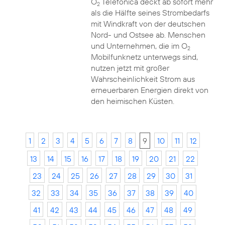
O
Telefónica deckt ab sofort mehr
2
als die Hälfte seines Strombedarfs
mit Windkraft von der deutschen
Nord- und Ostsee ab. Menschen
und Unternehmen, die im O
2
Mobilfunknetz unterwegs sind,
nutzen jetzt mit großer
Wahrscheinlichkeit Strom aus
erneuerbaren Energien direkt von
den heimischen Küsten.
1
2
3
4
5
6
7
8
9
10
11
12
13
14
15
16
17
18
19
20
21
22
23
24
25
26
27
28
29
30
31
32
33
34
35
36
37
38
39
40
41
42
43
44
45
46
47
48
49