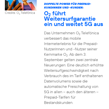
DOPPELTE POWER FÜR PREPAID-
KUNDINNEN UND -KUNDEN:
O
führt
Credits: O
Telefónica
2
2
Weitersurfgarantie
ein und weitet 5G aus
Das Unternehmen O
Telefónica
2
verbessert das mobile
Interneterlebnis für die Prepaid-
Nutzerinnen und -Nutzer seiner
Kernmarke O
. Ab dem 3.
2
September gelten zwei zentrale
Neuerungen: Eine deutlich erhöhte
Weitersurfgeschwindigkeit nach
Verbrauch des im Tarif enthaltenen
Datenvolumens sowie die
automatische Freischaltung von
5G in allen – auch den älteren –
Prepaid-Tarifen für
Bestandskunden.