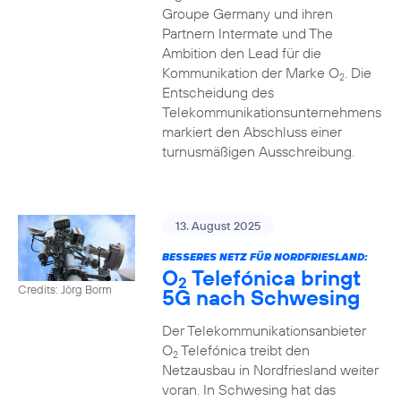
Groupe Germany und ihren
Partnern Intermate und The
Ambition den Lead für die
Kommunikation der Marke O
. Die
2
Entscheidung des
Telekommunikationsunternehmens
markiert den Abschluss einer
turnusmäßigen Ausschreibung.
13. August 2025
BESSERES NETZ FÜR NORDFRIESLAND:
O
Telefónica bringt
2
Credits: Jörg Borm
5G nach Schwesing
Der Telekommunikationsanbieter
O
Telefónica treibt den
2
Netzausbau in Nordfriesland weiter
voran. In Schwesing hat das