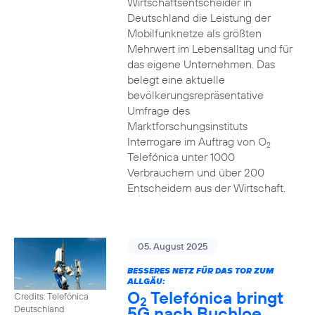
Wirtschaftsentscheider in
Deutschland die Leistung der
Mobilfunknetze als größten
Mehrwert im Lebensalltag und für
das eigene Unternehmen. Das
belegt eine aktuelle
bevölkerungsrepräsentative
Umfrage des
Marktforschungsinstituts
Interrogare im Auftrag von O
2
Telefónica unter 1000
Verbrauchern und über 200
Entscheidern aus der Wirtschaft.
05. August 2025
BESSERES NETZ FÜR DAS TOR ZUM
ALLGÄU:
O
Telefónica bringt
Credits: Telefónica
2
5G nach Buchloe
Deutschland