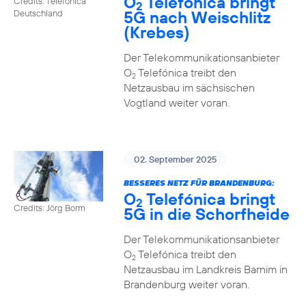
O
Telefónica bringt
Credits: Telefónica
2
5G nach Weischlitz
Deutschland
(Krebes)
Der Telekommunikationsanbieter
O
Telefónica treibt den
2
Netzausbau im sächsischen
Vogtland weiter voran.
02. September 2025
BESSERES NETZ FÜR BRANDENBURG:
O
Telefónica bringt
2
Credits: Jörg Borm
5G in die Schorfheide
Der Telekommunikationsanbieter
O
Telefónica treibt den
2
Netzausbau im Landkreis Barnim in
Brandenburg weiter voran.