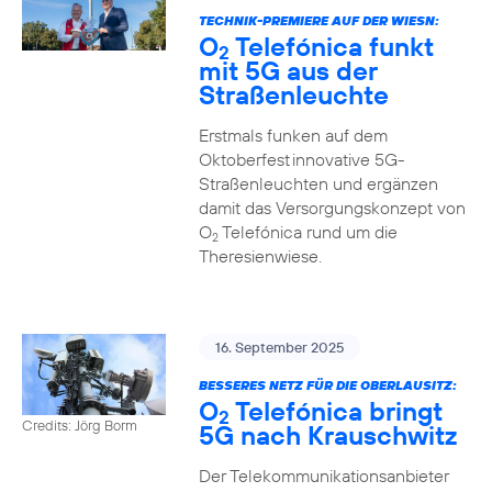
TECHNIK-PREMIERE AUF DER WIESN:
O
Telefónica funkt
2
mit 5G aus der
Straßenleuchte
Erstmals funken auf dem
Oktoberfest innovative 5G-
Straßenleuchten und ergänzen
damit das Versorgungskonzept von
O
Telefónica rund um die
2
Theresienwiese.
16. September 2025
BESSERES NETZ FÜR DIE OBERLAUSITZ:
O
Telefónica bringt
2
Credits: Jörg Borm
5G nach Krauschwitz
Der Telekommunikationsanbieter