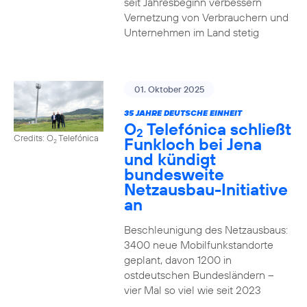
seit Jahresbeginn verbessern
Vernetzung von Verbrauchern und
Unternehmen im Land stetig
01. Oktober 2025
35 JAHRE DEUTSCHE EINHEIT
O
Telefónica schließt
2
Credits: O
Telefónica
Funkloch bei Jena
2
und kündigt
bundesweite
Netzausbau-Initiative
an
Beschleunigung des Netzausbaus:
3400 neue Mobilfunkstandorte
geplant, davon 1200 in
ostdeutschen Bundesländern –
vier Mal so viel wie seit 2023