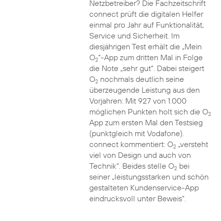
Netzbetreiber? Die Fachzeitschrift
connect prüft die digitalen Helfer
einmal pro Jahr auf Funktionalität,
Service und Sicherheit. Im
diesjährigen Test erhält die „Mein
O
“-App zum dritten Mal in Folge
2
die Note „sehr gut“. Dabei steigert
O
nochmals deutlich seine
2
überzeugende Leistung aus den
Vorjahren: Mit 927 von 1.000
möglichen Punkten holt sich die O
2
App zum ersten Mal den Testsieg
(punktgleich mit Vodafone).
connect kommentiert: O
„versteht
2
viel von Design und auch von
Technik“. Beides stelle O
bei
2
seiner „leistungsstarken und schön
gestalteten Kundenservice-App
eindrucksvoll unter Beweis“.