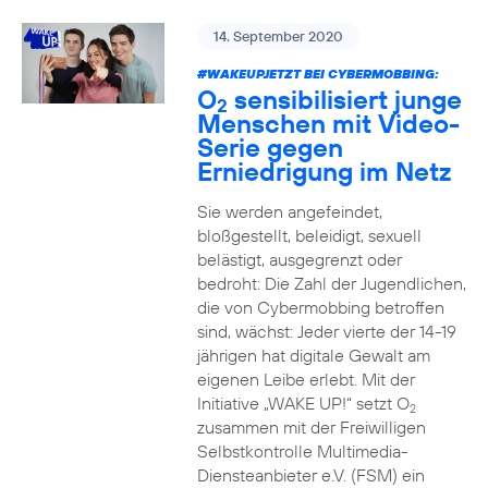
14. September 2020
#WAKEUPJETZT BEI CYBERMOBBING:
O
sensibilisiert junge
2
Menschen mit Video-
Serie gegen
Erniedrigung im Netz
Sie werden angefeindet,
bloßgestellt, beleidigt, sexuell
belästigt, ausgegrenzt oder
bedroht: Die Zahl der Jugendlichen,
die von Cybermobbing betroffen
sind, wächst: Jeder vierte der 14-19
jährigen hat digitale Gewalt am
eigenen Leibe erlebt. Mit der
Initiative „WAKE UP!“ setzt O
2
zusammen mit der Freiwilligen
Selbstkontrolle Multimedia-
Diensteanbieter e.V. (FSM) ein