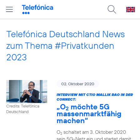
Telefónica Deutschland News
zum Thema #Privatkunden
2023
02. Oktober 2020
INTERVIEW MIT CTIO MALLIK RAO IN DER
CONNECT:
„O
möchte 5G
Credits: Telefónica
2
massenmarktfähig
Deutschland
machen“
O
schaltet am 3. Oktober 2020
2
sein 5G-Netz ein und startet damit