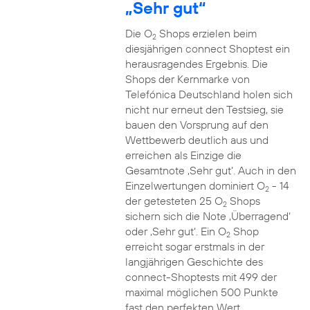
„Sehr gut“
Die O
Shops erzielen beim
2
diesjährigen connect Shoptest ein
herausragendes Ergebnis. Die
Shops der Kernmarke von
Telefónica Deutschland holen sich
nicht nur erneut den Testsieg, sie
bauen den Vorsprung auf den
Wettbewerb deutlich aus und
erreichen als Einzige die
Gesamtnote ‚Sehr gut‘. Auch in den
Einzelwertungen dominiert O
- 14
2
der getesteten 25 O
Shops
2
sichern sich die Note ‚Überragend‘
oder ‚Sehr gut‘. Ein O
Shop
2
erreicht sogar erstmals in der
langjährigen Geschichte des
connect-Shoptests mit 499 der
maximal möglichen 500 Punkte
fast den perfekten Wert.