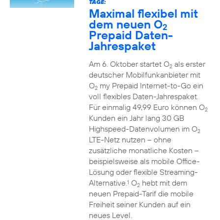
TAGE:
Maximal flexibel mit
dem neuen O
2
Prepaid Daten-
Jahrespaket
Am 6. Oktober startet O
als erster
2
deutscher Mobilfunkanbieter mit
O
my Prepaid Internet-to-Go ein
2
voll flexibles Daten-Jahrespaket.
Für einmalig 49,99 Euro können O
2
Kunden ein Jahr lang 30 GB
Highspeed-Datenvolumen im O
2
LTE-Netz nutzen – ohne
zusätzliche monatliche Kosten –
beispielsweise als mobile Office-
Lösung oder flexible Streaming-
Alternative.
O
hebt mit dem
1
2
neuen Prepaid-Tarif die mobile
Freiheit seiner Kunden auf ein
neues Level.