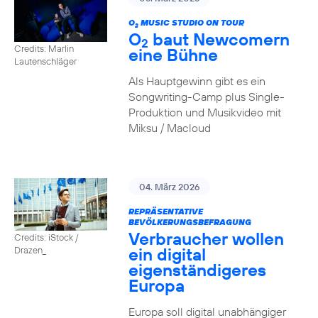
O
MUSIC STUDIO ON TOUR
2
O
baut Newcomern
2
Credits: Marlin
eine Bühne
Lautenschläger
Als Hauptgewinn gibt es ein
Songwriting-Camp plus Single-
Produktion und Musikvideo mit
Miksu / Macloud
04. März 2026
REPRÄSENTATIVE
BEVÖLKERUNGSBEFRAGUNG
Verbraucher wollen
Credits: iStock /
ein digital
Drazen_
eigenständigeres
Europa
Europa soll digital unabhängiger