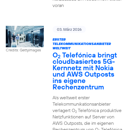
voran
03. März 2026
ERSTER
TELEKOMMUNIKATIONSANBIETER
WELTWEIT
Credits: Gettyimages
O
Telefónica bringt
2
cloudbasiertes 5G-
Kernnetz mit Nokia
und AWS Outposts
ins eigene
Rechenzentrum
Als weltweit erster
Telekommunikationsanbieter
verlagert O
Telefónica produktive
2
Netzfunktionen auf Server von
AWS Outposts, die im eigenen
Rechenzentrum von O
Telefónica