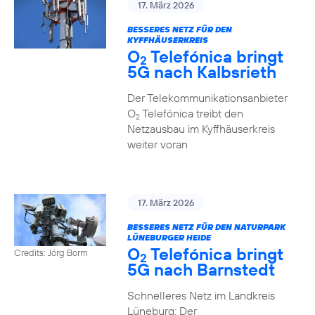
17. März 2026
BESSERES NETZ FÜR DEN
KYFFHÄUSERKREIS
O
Telefónica bringt
2
5G nach Kalbsrieth
Der Telekommunikationsanbieter
O
Telefónica treibt den
2
Netzausbau im Kyffhäuserkreis
weiter voran
17. März 2026
BESSERES NETZ FÜR DEN NATURPARK
LÜNEBURGER HEIDE
O
Telefónica bringt
Credits: Jörg Borm
2
5G nach Barnstedt
Schnelleres Netz im Landkreis
Lüneburg: Der