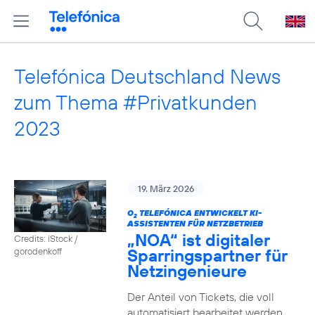
Telefónica Deutschland News
zum Thema #Privatkunden
2023
19. März 2026
O
TELEFÓNICA ENTWICKELT KI-
2
ASSISTENTEN FÜR NETZBETRIEB
„NOA“ ist digitaler
Credits: iStock /
Sparringspartner für
gorodenkoff
Netzingenieure
Der Anteil von Tickets, die voll
automatisiert bearbeitet werden