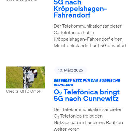
5G nach
Kröppelshagen-
Fahrendorf
Der Telekommunikationsanbieter
O
Telefónica hat in
2
Kröppelshagen-Fahrendorf einen
Mobilfunkstandort auf 5G erweitert
10. März 2026
BESSERES NETZ FÜR DAS SORBISCHE
KERNLAND
O
Telefónica bringt
Credits: GfTD GmbH
2
5G nach Cunnewitz
Der Telekommunikationsanbieter
O
Telefónica treibt den
2
Netzausbau im Landkreis Bautzen
weiter voran