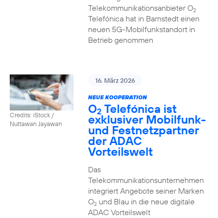
Telekommunikationsanbieter O
2
Telefónica hat in Barnstedt einen
neuen 5G-Mobilfunkstandort in
Betrieb genommen
16. März 2026
NEUE KOOPERATION
O
Telefónica ist
2
Credits: iStock /
exklusiver Mobilfunk-
Nuttawan Jayawan
und Festnetzpartner
der ADAC
Vorteilswelt
Das
Telekommunikationsunternehmen
integriert Angebote seiner Marken
O
und Blau in die neue digitale
2
ADAC Vorteilswelt