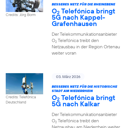
BESSERES NETZ FÜR DIE RHEINEBENE
O
Telefónica bringt
2
Credits: Jörg Borm
5G nach Kappel-
Grafenhausen
Der Telekommunikationsanbieter
O
Telefónica treibt den
2
Netzausbau in der Region Ortenau
weiter voran
03. März 2026
BESSERES NETZ FÜR DIE HISTORISCHE
STADT AM NIEDERRHEIN
O
Telefónica bringt
Credits: Telefónica
2
5G nach Kalkar
Deutschland
Der Telekommunikationsanbieter
O
Telefónica treibt den
2
Netzausbau am Niederrhein weiter