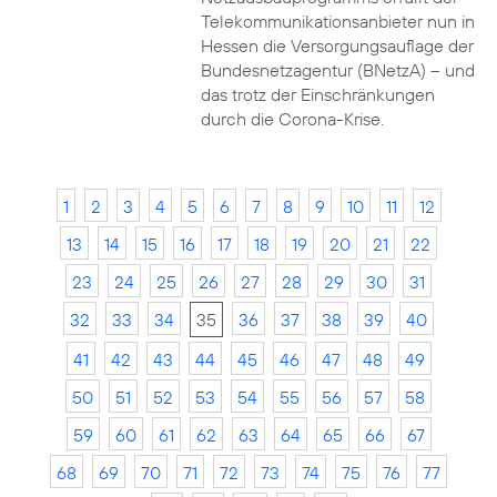
Telekommunikationsanbieter nun in
Hessen die Versorgungsauflage der
Bundesnetzagentur (BNetzA) – und
das trotz der Einschränkungen
durch die Corona-Krise.
1
2
3
4
5
6
7
8
9
10
11
12
13
14
15
16
17
18
19
20
21
22
23
24
25
26
27
28
29
30
31
32
33
34
35
36
37
38
39
40
41
42
43
44
45
46
47
48
49
50
51
52
53
54
55
56
57
58
59
60
61
62
63
64
65
66
67
68
69
70
71
72
73
74
75
76
77