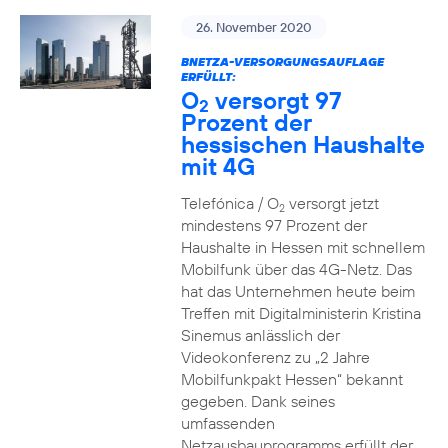
26. November 2020
BNETZA-VERSORGUNGSAUFLAGE
ERFÜLLT:
O
versorgt 97
2
Prozent der
hessischen Haushalte
mit 4G
Telefónica / O
versorgt jetzt
2
mindestens 97 Prozent der
Haushalte in Hessen mit schnellem
Mobilfunk über das 4G-Netz. Das
hat das Unternehmen heute beim
Treffen mit Digitalministerin Kristina
Sinemus anlässlich der
Videokonferenz zu „2 Jahre
Mobilfunkpakt Hessen“ bekannt
gegeben. Dank seines
umfassenden
Netzausbauprogramms erfüllt der