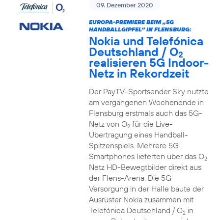
09. Dezember 2020
EUROPA-PREMIERE BEIM „5G
HANDBALLGIPFEL“ IN FLENSBURG:
Nokia und Telefónica
Deutschland / O
2
realisieren 5G Indoor-
Netz in Rekordzeit
Der PayTV-Sportsender Sky nutzte
am vergangenen Wochenende in
Flensburg erstmals auch das 5G-
Netz von O
für die Live-
2
Übertragung eines Handball-
Spitzenspiels. Mehrere 5G
Smartphones lieferten über das O
2
Netz HD-Bewegtbilder direkt aus
der Flens-Arena. Die 5G
Versorgung in der Halle baute der
Ausrüster Nokia zusammen mit
Telefónica Deutschland / O
in
2