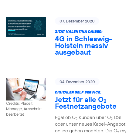
07. Dezember 2020
ZITAT VALENTINA DAIBER:
4G in Schleswig-
Holstein massiv
ausgebaut
04. Dezember 2020
DIGITALER SELF SERVICE:
Jetzt für alle O
2
Credits: Placeit
|
Festnetzangebote
Montage, Ausschnitt
bearbeitet
Egal ob O
Kunden über O
DSL
2
2
oder unser neues Kabel-Angebot
online gehen möchten: Die O
my
2