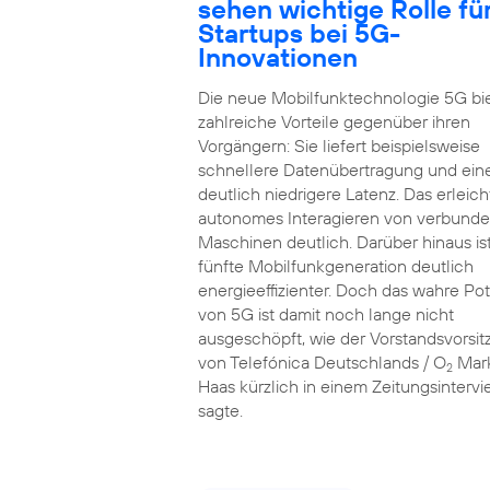
sehen wichtige Rolle fü
Startups bei 5G-
Innovationen
Die neue Mobilfunktechnologie 5G bi
zahlreiche Vorteile gegenüber ihren
Vorgängern: Sie liefert beispielsweise
schnellere Datenübertragung und ein
deutlich niedrigere Latenz. Das erleich
autonomes Interagieren von verbund
Maschinen deutlich. Darüber hinaus ist
fünfte Mobilfunkgeneration deutlich
energieeffizienter. Doch das wahre Pot
von 5G ist damit noch lange nicht
ausgeschöpft, wie der Vorstandsvorsi
von Telefónica Deutschlands / O
Mar
2
Haas kürzlich in einem Zeitungsinterv
sagte.