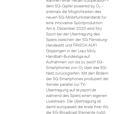
Rahmen einer neuen Kooperation –
dem 5G-Gipfel powered by O
-
2
erstmals die Möglichkeiten des
neuen 5G-Mobilfunkstandards für
eine innovative Sportproduktion.
Am 6. Dezember 2020 wird Sky
Sport bei der Übertragung des
Spiels zwischen der SG Flensburg-
Handewitt und FRISCH AUF!
Göppingen in der Liqui Moly
Handball-Bundesliga auf
Aufnahmen von bis zu zwölf 5G-
Smartphones von O
über das 5G-
2
Netz zurückgreifen. Mit den Bildern
der 5G Smartphones produziert der
Sender parallel zur TV-
Übertragung auf skysport.de
während des Spiels einen eigenen
Livestream. Die Übertragung ist
damit europaweit die erste ihrer Art,
die 5G-Broadcast Elemente nutzt.