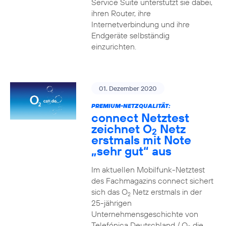
Service Suite unterstützt sie dabei,
ihren Router, ihre
Internetverbindung und ihre
Endgeräte selbständig
einzurichten.
01. Dezember 2020
PREMIUM-NETZQUALITÄT:
connect Netztest
zeichnet O
Netz
2
erstmals mit Note
„sehr gut“ aus
Im aktuellen Mobilfunk-Netztest
des Fachmagazins connect sichert
sich das O
Netz erstmals in der
2
25-jährigen
Unternehmensgeschichte von
Telefónica Deutschland / O
die