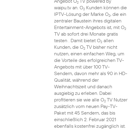
Angebot O
TV powered by
2
waipu.tv an. O
Kunden können die
2
IPTV-Lösung der Marke O
, die ein
2
zentraler Baustein ihres digitalen
Entertainment-Angebots ist, mit O
2
TV ab sofort drei Monate gratis
testen . Damit bietet O
allen
2
Kunden, die O
TV bisher nicht
2
nutzen, einen einfachen Weg, um
die Vorteile des erfolgreichen TV-
Angebots mit über 100 TV-
Sendern, davon mehr als 90 in HD-
Qualität, während der
Weihnachtszeit und danach
ausgiebig zu erleben. Dabei
profitieren sie wie alle O
TV Nutzer
2
zusätzlich vom neuen Pay-TV-
Paket mit 45 Sendern, das bis
einschließlich 2. Februar 2021
ebenfalls kostenfrei zugänglich ist.