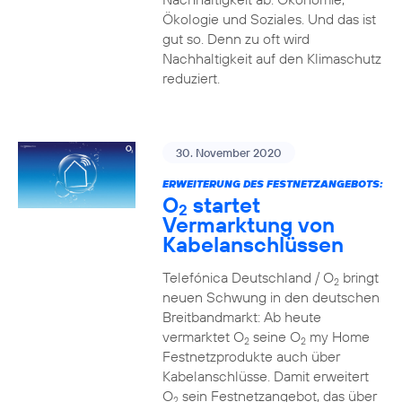
Ökologie und Soziales. Und das ist
gut so. Denn zu oft wird
Nachhaltigkeit auf den Klimaschutz
reduziert.
30. November 2020
ERWEITERUNG DES FESTNETZANGEBOTS:
O
startet
2
Vermarktung von
Kabelanschlüssen
Telefónica Deutschland / O
bringt
2
neuen Schwung in den deutschen
Breitbandmarkt: Ab heute
vermarktet O
seine O
my Home
2
2
Festnetzprodukte auch über
Kabelanschlüsse. Damit erweitert
O
sein Festnetzangebot, das über
2