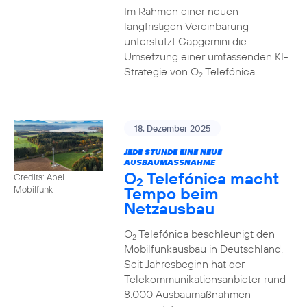
Im Rahmen einer neuen
langfristigen Vereinbarung
unterstützt Capgemini die
Umsetzung einer umfassenden KI-
Strategie von O
Telefónica
2
18. Dezember 2025
JEDE STUNDE EINE NEUE
AUSBAUMASSNAHME
O
Telefónica macht
Credits: Abel
2
Tempo beim
Mobilfunk
Netzausbau
O
Telefónica beschleunigt den
2
Mobilfunkausbau in Deutschland.
Seit Jahresbeginn hat der
Telekommunikationsanbieter rund
8.000 Ausbaumaßnahmen