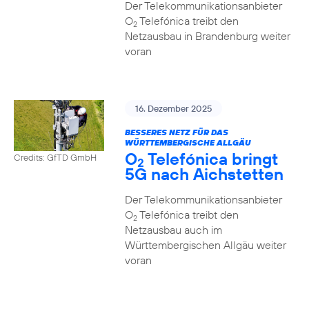
Der Telekommunikationsanbieter
O
Telefónica treibt den
2
Netzausbau in Brandenburg weiter
voran
16. Dezember 2025
BESSERES NETZ FÜR DAS
WÜRTTEMBERGISCHE ALLGÄU
O
Telefónica bringt
Credits: GfTD GmbH
2
5G nach Aichstetten
Der Telekommunikationsanbieter
O
Telefónica treibt den
2
Netzausbau auch im
Württembergischen Allgäu weiter
voran