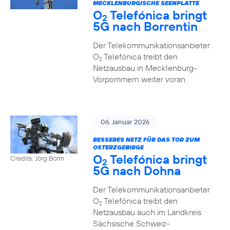
MECKLENBURGISCHE SEENPLATTE
O
Telefónica bringt
2
5G nach Borrentin
Der Telekommunikationsanbieter
O
Telefónica treibt den
2
Netzausbau in Mecklenburg-
Vorpommern weiter voran.
06. Januar 2026
BESSERES NETZ FÜR DAS TOR ZUM
OSTERZGEBIRGE
O
Telefónica bringt
Credits: Jörg Borm
2
5G nach Dohna
Der Telekommunikationsanbieter
O
Telefónica treibt den
2
Netzausbau auch im Landkreis
Sächsische Schweiz-