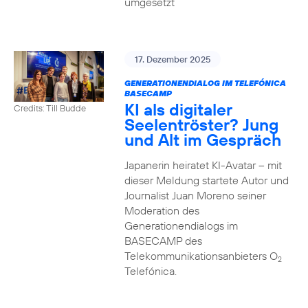
umgesetzt
17. Dezember 2025
GENERATIONENDIALOG IM TELEFÓNICA
BASECAMP
KI als digitaler
Credits: Till Budde
Seelentröster? Jung
und Alt im Gespräch
Japanerin heiratet KI-Avatar – mit
dieser Meldung startete Autor und
Journalist Juan Moreno seiner
Moderation des
Generationendialogs im
BASECAMP des
Telekommunikationsanbieters O
2
Telefónica.