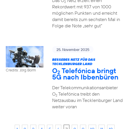
Das O
Netz erzielt einen
2
Rekordwert mit 937 von 1000
möglichen Punkten und erreicht
damit bereits zum sechsten Mal in
Folge die Note „sehr gut“
25. November 2025
BESSERES NETZ FÜR DAS
TECKLENBURGER LAND
O
Telefónica bringt
Credits: Jörg Borm
2
5G nach Ibbenbüren
Der Telekommunikationsanbieter
O
Telefónica treibt den
2
Netzausbau im Tecklenburger Land
weiter voran