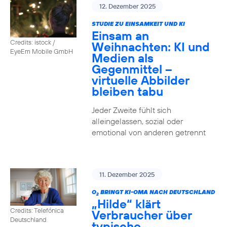
12. Dezember 2025
STUDIE ZU EINSAMKEIT UND KI
Einsam an
Credits: istock /
Weihnachten: KI und
EyeEm Mobile GmbH
Medien als
Gegenmittel –
virtuelle Abbilder
bleiben tabu
Jeder Zweite fühlt sich
alleingelassen, sozial oder
emotional von anderen getrennt
11. Dezember 2025
O
BRINGT KI-OMA NACH DEUTSCHLAND
2
„Hilde“ klärt
Credits: Telefónica
Verbraucher über
Deutschland
typische