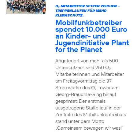
O
MITARBEITER SETZEN ZEICHEN –
2
TREPPENLAUFEN FÜR MEHR
KLIMASCHUTZ:
Mobilfunkbetreiber
spendet 10.000 Euro
an Kinder- und
Jugendinitiative Plant
for the Planet
Angefeuert von mehr als 500
Unterstützern sind 250 O
2
Mitarbeiterinnen und Mitarbeiter
am Freitagvormittag die 37
Stockwerke des O
Tower am
2
Georg-Brauchle-Ring hinauf
gesprintet. Der erstmals
ausgetragene Staffellauf in der
Zentrale des Mobilfunkbetreibers
stand unter dem Motto
„Gemeinsam bewegen wir was!“