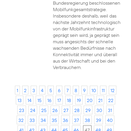
Bundesregierung beschlossenen
Mobilfunkgesamtstrategie.
Insbesondere deshalb, weil das
nächste Jahrzehnt technologisch
von der Mobilfunkinfrastruktur
geprägt sein wird, ja geprägt sein
muss angesichts der schnelle
wachsenden Bedürfnisse nach
Konnektivität immer und überall
aus der Wirtschaft und bei den
Verbrauchern.
1
2
3
4
5
6
7
8
9
10
11
12
13
14
15
16
17
18
19
20
21
22
23
24
25
26
27
28
29
30
31
32
33
34
35
36
37
38
39
40
41
42
43
44
45
46
47
48
49