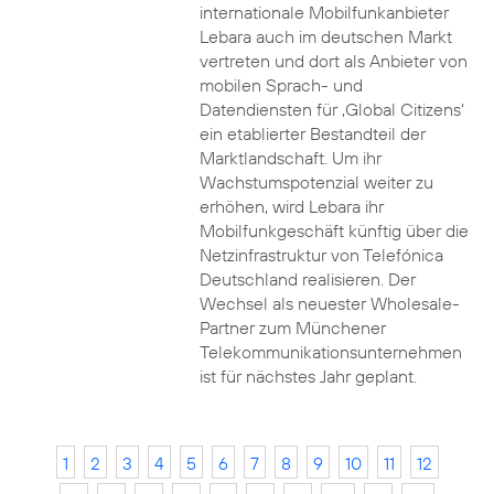
internationale Mobilfunkanbieter
Lebara auch im deutschen Markt
vertreten und dort als Anbieter von
mobilen Sprach- und
Datendiensten für ‚Global Citizens‘
ein etablierter Bestandteil der
Marktlandschaft. Um ihr
Wachstumspotenzial weiter zu
erhöhen, wird Lebara ihr
Mobilfunkgeschäft künftig über die
Netzinfrastruktur von Telefónica
Deutschland realisieren. Der
Wechsel als neuester Wholesale-
Partner zum Münchener
Telekommunikationsunternehmen
ist für nächstes Jahr geplant.
1
2
3
4
5
6
7
8
9
10
11
12