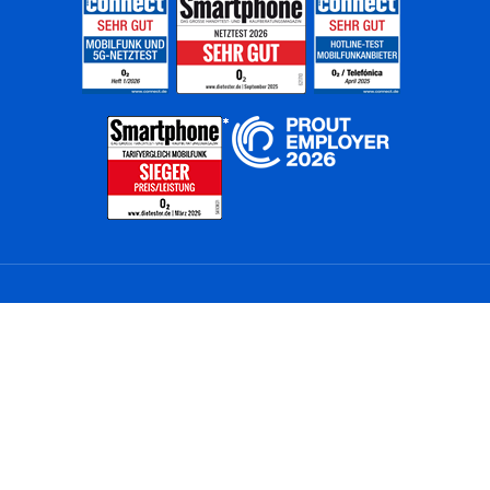
Home
Unternehmen
Netze
Nachhaltigkeit
Kunden
Investoren
Partner
Karriere
Presse
News
Privatkunden
Geschäftskunden
Worldwide