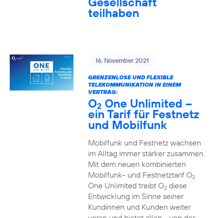
Gesellschaft
teilhaben
16. November 2021
GRENZENLOSE UND FLEXIBLE
TELEKOMMUNIKATION IN EINEM
VERTRAG:
O
One Unlimited –
2
ein Tarif für Festnetz
und Mobilfunk
Mobilfunk und Festnetz wachsen
im Alltag immer stärker zusammen.
Mit dem neuen kombinierten
Mobilfunk- und Festnetztarif O
2
One Unlimited treibt O
diese
2
Entwicklung im Sinne seiner
Kundinnen und Kunden weiter
voran und bietet allen - von der