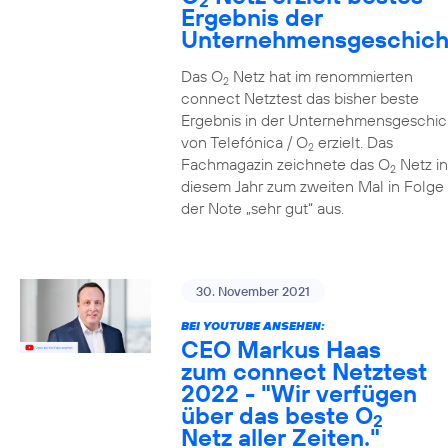
2
Ergebnis der
Unternehmensgeschich
Das O
Netz hat im renommierten
2
connect Netztest das bisher beste
Ergebnis in der Unternehmensgeschic
von Telefónica / O
erzielt. Das
2
Fachmagazin zeichnete das O
Netz in
2
diesem Jahr zum zweiten Mal in Folge 
der Note „sehr gut“ aus.
30. November 2021
BEI YOUTUBE ANSEHEN:
CEO Markus Haas
zum connect Netztest
2022 - "Wir verfügen
über das beste O
2
Netz aller Zeiten."