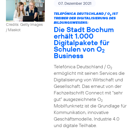
07. Dezember 2021
TELEFÓNICA DEUTSCHLAND / O
IST
2
TREIBER DER DIGITALISIERUNG DES
BILDUNGSWESENS:
Credits: Getty Images
Die Stadt Bochum
/ Maskot
erhält 1.000
Digitalpakete für
Schulen von O
2
Business
Telefónica Deutschland / O
2
ermöglicht mit seinen Services die
Digitalisierung von Wirtschaft und
Gesellschaft. Das erneut von der
Fachzeitschrift Connect mit “sehr
gut” ausgezeichnete O
2
Mobilfunknetz ist die Grundlage für
Kommunikation, innovative
Geschäftsmodelle, Industrie 4.0
und digitale Teilhabe.