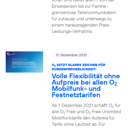
Einzelperson bis zur Familie -
grenzenlose Telekommunikation
für zuhause und unterwegs zu
einem herausragenden Preis-
Leistungs-Verhältnis.
11. November 2021
O
SETZT KLARES ZEICHEN FÜR
2
KUNDENFREUNDLICHKEIT:
Volle Flexibilität ohne
Aufpreis bei allen O
2
Mobilfunk- und
Festnetztarifen
Ab 1. Dezember 2021 schafft O
für
2
alle O
Free und O
Free Unlimited
2
2
Mobilfunktarife den Aufpreis für
Tarife ohne Laufzeit ab. Für