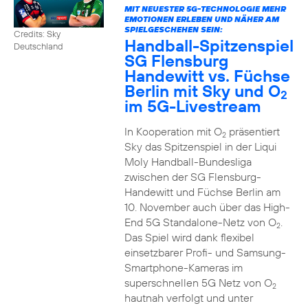
MIT NEUESTER 5G-TECHNOLOGIE MEHR
EMOTIONEN ERLEBEN UND NÄHER AM
SPIELGESCHEHEN SEIN:
Credits: Sky
Handball-Spitzenspiel
Deutschland
SG Flensburg
Handewitt vs. Füchse
Berlin mit Sky und O
2
im 5G-Livestream
In Kooperation mit O
präsentiert
2
Sky das Spitzenspiel in der Liqui
Moly Handball-Bundesliga
zwischen der SG Flensburg-
Handewitt und Füchse Berlin am
10. November auch über das High-
End 5G Standalone-Netz von O
.
2
Das Spiel wird dank flexibel
einsetzbarer Profi- und Samsung-
Smartphone-Kameras im
superschnellen 5G Netz von O
2
hautnah verfolgt und unter