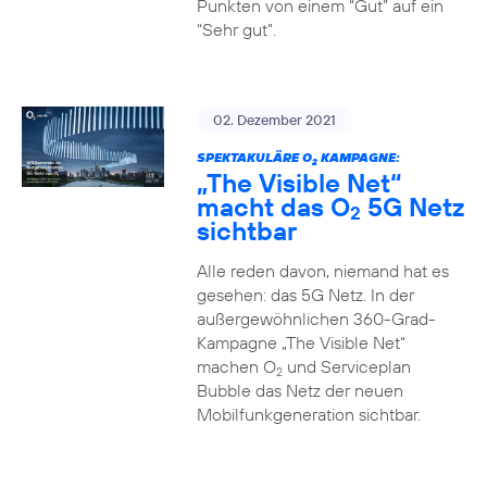
Punkten von einem “Gut” auf ein
“Sehr gut”.
02. Dezember 2021
SPEKTAKULÄRE O
KAMPAGNE:
2
„The Visible Net“
macht das O
5G Netz
2
sichtbar
Alle reden davon, niemand hat es
gesehen: das 5G Netz. In der
außergewöhnlichen 360-Grad-
Kampagne „The Visible Net“
machen O
und Serviceplan
2
Bubble das Netz der neuen
Mobilfunkgeneration sichtbar.