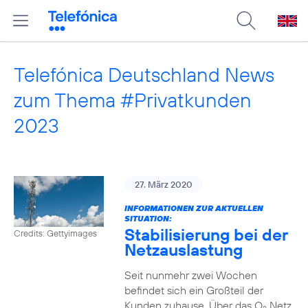
Telefónica Deutschland News
zum Thema #Privatkunden
2023
27. März 2020
INFORMATIONEN ZUR AKTUELLEN
SITUATION:
Stabilisierung bei der
Credits: Gettyimages
Netzauslastung
Seit nunmehr zwei Wochen
befindet sich ein Großteil der
Kunden zuhause. Über das O
Netz