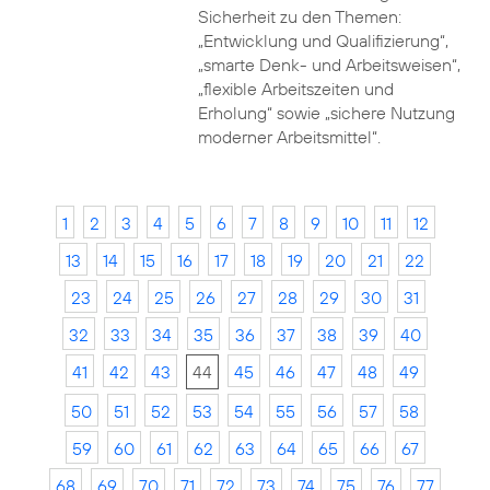
Sicherheit zu den Themen:
„Entwicklung und Qualifizierung“,
„smarte Denk- und Arbeitsweisen“,
„flexible Arbeitszeiten und
Erholung“ sowie „sichere Nutzung
moderner Arbeitsmittel“.
1
2
3
4
5
6
7
8
9
10
11
12
13
14
15
16
17
18
19
20
21
22
23
24
25
26
27
28
29
30
31
32
33
34
35
36
37
38
39
40
41
42
43
44
45
46
47
48
49
50
51
52
53
54
55
56
57
58
59
60
61
62
63
64
65
66
67
68
69
70
71
72
73
74
75
76
77