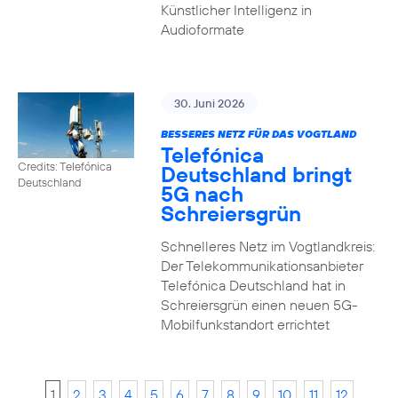
Künstlicher Intelligenz in
Audioformate
30. Juni 2026
BESSERES NETZ FÜR DAS VOGTLAND
Telefónica
Credits: Telefónica
Deutschland bringt
Deutschland
5G nach
Schreiersgrün
Schnelleres Netz im Vogtlandkreis:
Der Telekommunikationsanbieter
Telefónica Deutschland hat in
Schreiersgrün einen neuen 5G-
Mobilfunkstandort errichtet
1
2
3
4
5
6
7
8
9
10
11
12