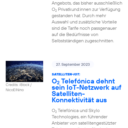
Angebots, das bisher ausschließlich
O
Privatkund:innen zur Verfügung
2
gestanden hat. Durch mehr
Auswahl und zusätzliche Vorteile
sind die Tarife noch passgenauer
auf die Bedürfnisse von
Selbstständigen zugeschnitten.
27. September 2023
SATELLITEN-IOT:
O
Telefónica dehnt
2
Credits: iStock /
sein IoT-Netzwerk auf
NicoElNino
Satelliten-
Konnektivität aus
O
Telefónica und Skylo
2
Technologies, ein führender
Anbieter von satellitengestützter