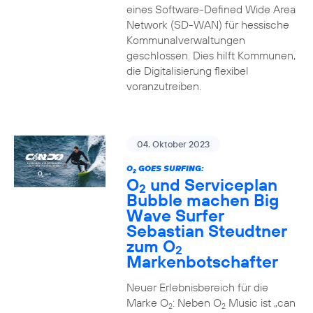
eines Software-Defined Wide Area
Network (SD-WAN) für hessische
Kommunalverwaltungen
geschlossen. Dies hilft Kommunen,
die Digitalisierung flexibel
voranzutreiben.
04. Oktober 2023
O
GOES SURFING:
2
O
und Serviceplan
2
Bubble machen Big
Wave Surfer
Sebastian Steudtner
zum O
2
Markenbotschafter
Neuer Erlebnisbereich für die
Marke O
: Neben O
Music ist „can
2
2