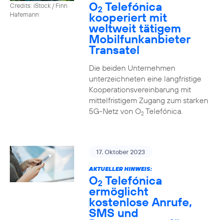
O
Telefónica
Credits: iStock / Finn
2
kooperiert mit
Hafemann
weltweit tätigem
Mobilfunkanbieter
Transatel
Die beiden Unternehmen
unterzeichneten eine langfristige
Kooperationsvereinbarung mit
mittelfristigem Zugang zum starken
5G-Netz von O
Telefónica.
2
17. Oktober 2023
AKTUELLER HINWEIS:
O
Telefónica
2
ermöglicht
kostenlose Anrufe,
SMS und