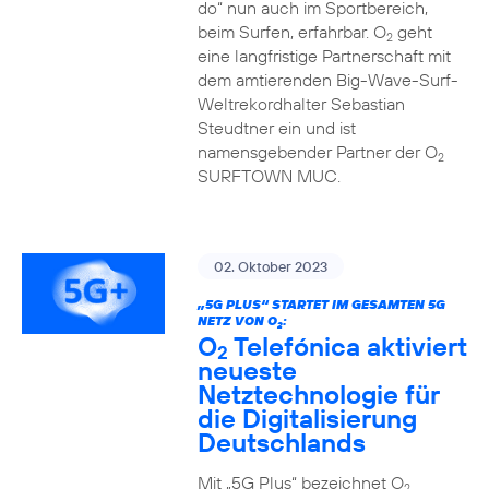
do“ nun auch im Sportbereich,
beim Surfen, erfahrbar. O
geht
2
eine langfristige Partnerschaft mit
dem amtierenden Big-Wave-Surf-
Weltrekordhalter Sebastian
Steudtner ein und ist
namensgebender Partner der O
2
SURFTOWN MUC.
02. Oktober 2023
„5G PLUS“ STARTET IM GESAMTEN 5G
NETZ VON O
:
2
O
Telefónica aktiviert
2
neueste
Netztechnologie für
die Digitalisierung
Deutschlands
Mit „5G Plus“ bezeichnet O
2