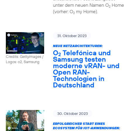
unter dem neuen Namen O
Home
2
(vorher: O
my Home).
2
31. Oktober 2023
NEUE NETZARCHITEKTUREN:
O
Telefónica und
2
Credits: Gettyimages /
Samsung testen
Logos: o2, Samsung
moderne vRAN- und
Open RAN-
Technologien in
Deutschland
30. Oktober 2023
ERFOLGREICHER START EINES
ECOSYSTEM FÜR IOT-ANWENDUNGEN: