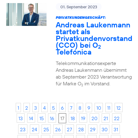
01. September 2023
PRIVATKUNDENGESCHÄFT:
Andreas Laukenmann
startet als
Privatkundenvorstand
(CCO) bei O
2
Telefónica
Telekommunikationsexperte
Andreas Laukenmann übernimmt
ab September 2023 Verantwortung
für Marke O
im Vorstand.
2
1
2
3
4
5
6
7
8
9
10
11
12
13
14
15
16
17
18
19
20
21
22
23
24
25
26
27
28
29
30
31