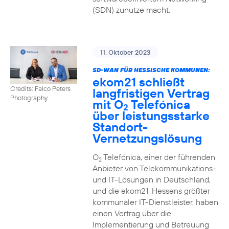
(SDN) zunutze macht.
11. Oktober 2023
SD-WAN FÜR HESSISCHE KOMMUNEN:
ekom21 schließt
Credits: Falco Peters
langfristigen Vertrag
Photography
mit O
Telefónica
2
über leistungsstarke
Standort-
Vernetzungslösung
O
Telefónica, einer der führenden
2
Anbieter von Telekommunikations-
und IT-Lösungen in Deutschland,
und die ekom21, Hessens größter
kommunaler IT-Dienstleister, haben
einen Vertrag über die
Implementierung und Betreuung