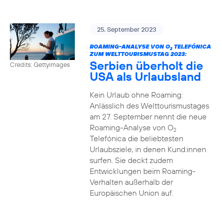
25. September 2023
ROAMING-ANALYSE VON O
TELEFÓNICA
2
ZUM WELTTOURISMUSTAG 2023:
Serbien überholt die
Credits: Gettyimages
USA als Urlaubsland
Kein Urlaub ohne Roaming:
Anlässlich des Welttourismustages
am 27. September nennt die neue
Roaming-Analyse von O
2
Telefónica die beliebtesten
Urlaubsziele, in denen Kund:innen
surfen. Sie deckt zudem
Entwicklungen beim Roaming-
Verhalten außerhalb der
Europäischen Union auf.