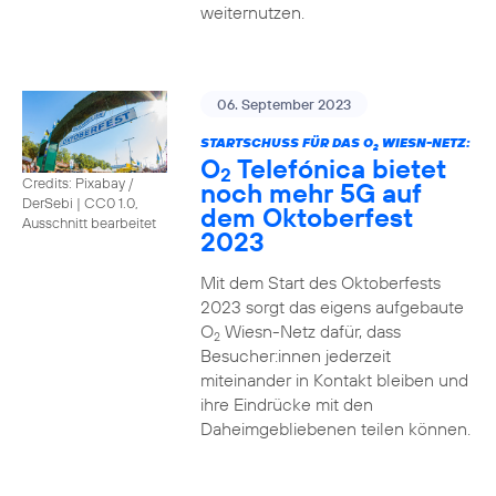
weiternutzen.
06. September 2023
STARTSCHUSS FÜR DAS O
WIESN-NETZ:
2
O
Telefónica bietet
2
Credits: Pixabay /
noch mehr 5G auf
DerSebi
|
CC0 1.0,
dem Oktoberfest
Ausschnitt bearbeitet
2023
Mit dem Start des Oktoberfests
2023 sorgt das eigens aufgebaute
O
Wiesn-Netz dafür, dass
2
Besucher:innen jederzeit
miteinander in Kontakt bleiben und
ihre Eindrücke mit den
Daheimgebliebenen teilen können.