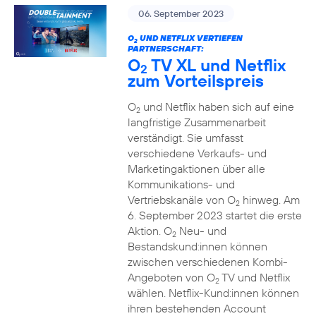
06. September 2023
O
UND NETFLIX VERTIEFEN
2
PARTNERSCHAFT:
O
TV XL und Netflix
2
zum Vorteilspreis
O
und Netflix haben sich auf eine
2
langfristige Zusammenarbeit
verständigt. Sie umfasst
verschiedene Verkaufs- und
Marketingaktionen über alle
Kommunikations- und
Vertriebskanäle von O
hinweg. Am
2
6. September 2023 startet die erste
Aktion. O
Neu- und
2
Bestandskund:innen können
zwischen verschiedenen Kombi-
Angeboten von O
TV und Netflix
2
wählen. Netflix-Kund:innen können
ihren bestehenden Account