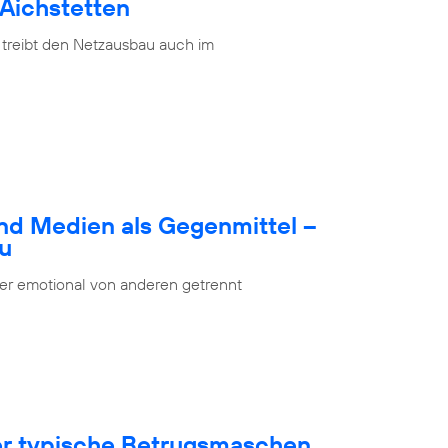
 Aichstetten
 treibt den Netzausbau auch im
nd Medien als Gegenmittel –
bu
oder emotional von anderen getrennt
ber typische Betrugsmaschen