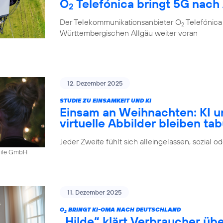
O
Telefónica bringt 5G nach
2
Der Telekommunikationsanbieter O
Telefónica
2
Württembergischen Allgäu weiter voran
12. Dezember 2025
STUDIE ZU EINSAMKEIT UND KI
Einsam an Weihnachten: KI u
virtuelle Abbilder bleiben ta
Jeder Zweite fühlt sich alleingelassen, sozial 
bile GmbH
11. Dezember 2025
O
BRINGT KI-OMA NACH DEUTSCHLAND
2
„Hilde“ klärt Verbraucher ü