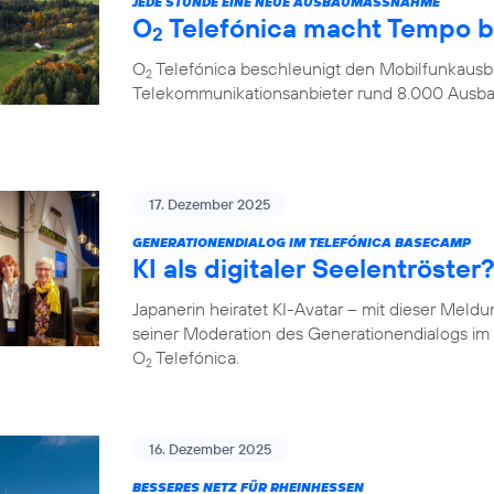
JEDE STUNDE EINE NEUE AUSBAUMASSNAHME
O
Telefónica macht Tempo 
2
O
Telefónica beschleunigt den Mobilfunkausba
2
Telekommunikationsanbieter rund 8.000 Aus
17. Dezember 2025
GENERATIONENDIALOG IM TELEFÓNICA BASECAMP
KI als digitaler Seelentröste
Japanerin heiratet KI-Avatar – mit dieser Meld
seiner Moderation des Generationendialogs 
O
Telefónica.
2
16. Dezember 2025
BESSERES NETZ FÜR RHEINHESSEN