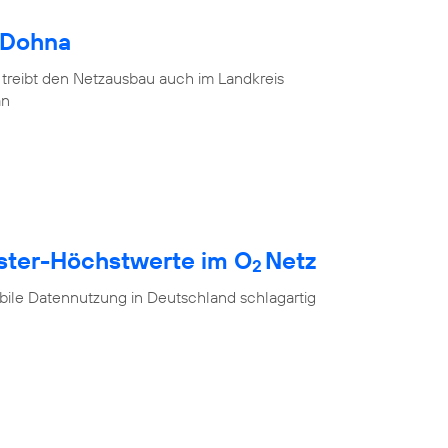
 Dohna
 treibt den Netzausbau auch im Landkreis
an
ester-Höchstwerte im O
Netz
2
ile Datennutzung in Deutschland schlagartig