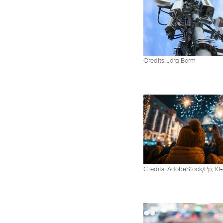
Credits: Jörg Borm
Credits: AdobeStock/Pp, KI-