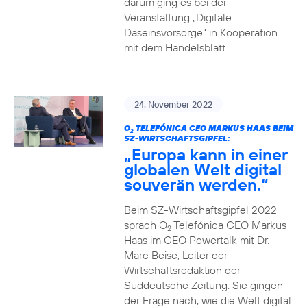
darum ging es bei der
Veranstaltung „Digitale
Daseinsvorsorge“ in Kooperation
mit dem Handelsblatt.
24. November 2022
O
TELEFÓNICA CEO MARKUS HAAS BEIM
2
SZ-WIRTSCHAFTSGIPFEL:
„Europa kann in einer
globalen Welt digital
souverän werden.“
Beim SZ-Wirtschaftsgipfel 2022
sprach O
Telefónica CEO Markus
2
Haas im CEO Powertalk mit Dr.
Marc Beise, Leiter der
Wirtschaftsredaktion der
Süddeutsche Zeitung. Sie gingen
der Frage nach, wie die Welt digital