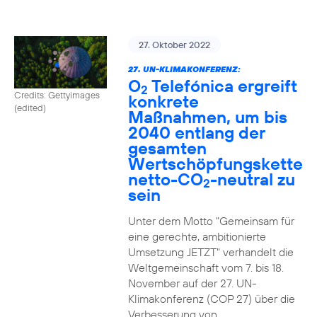
27. Oktober 2022
27. UN-KLIMAKONFERENZ:
O
Telefónica ergreift
2
Credits: Gettyimages
konkrete
(edited)
Maßnahmen, um bis
2040 entlang der
gesamten
Wertschöpfungskette
netto-CO
-neutral zu
2
sein
Unter dem Motto "Gemeinsam für
eine gerechte, ambitionierte
Umsetzung JETZT" verhandelt die
Weltgemeinschaft vom 7. bis 18.
November auf der 27. UN-
Klimakonferenz (COP 27) über die
Verbesserung von