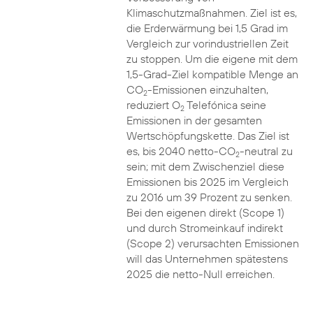
Klimaschutzmaßnahmen. Ziel ist es,
die Erderwärmung bei 1,5 Grad im
Vergleich zur vorindustriellen Zeit
zu stoppen. Um die eigene mit dem
1,5-Grad-Ziel kompatible Menge an
CO
-Emissionen einzuhalten,
2
reduziert O
Telefónica seine
2
Emissionen in der gesamten
Wertschöpfungskette. Das Ziel ist
es, bis 2040 netto-CO
-neutral zu
2
sein; mit dem Zwischenziel diese
Emissionen bis 2025 im Vergleich
zu 2016 um 39 Prozent zu senken.
Bei den eigenen direkt (Scope 1)
und durch Stromeinkauf indirekt
(Scope 2) verursachten Emissionen
will das Unternehmen spätestens
2025 die netto-Null erreichen.