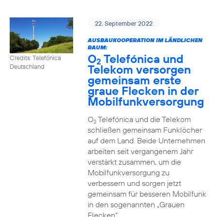
22. September 2022
AUSBAUKOOPERATION IM LÄNDLICHEN
RAUM:
O
Telefónica und
Credits: Telefónica
2
Telekom versorgen
Deutschland
gemeinsam erste
graue Flecken in der
Mobilfunkversorgung
O
Telefónica und die Telekom
2
schließen gemeinsam Funklöcher
auf dem Land. Beide Unternehmen
arbeiten seit vergangenem Jahr
verstärkt zusammen, um die
Mobilfunkversorgung zu
verbessern und sorgen jetzt
gemeinsam für besseren Mobilfunk
in den sogenannten „Grauen
Flecken“.