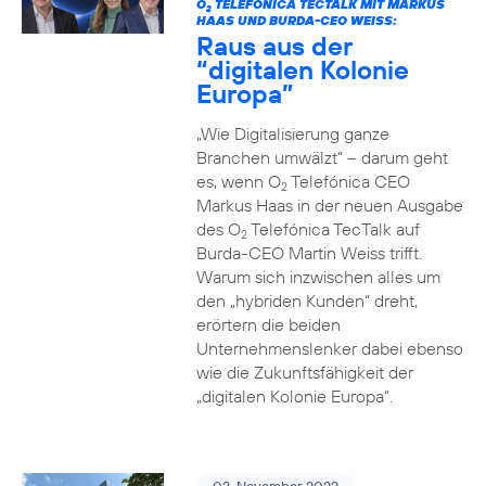
O
TELEFÓNICA TECTALK MIT MARKUS
2
HAAS UND BURDA-CEO WEISS:
Raus aus der
“digitalen Kolonie
Europa”
„Wie Digitalisierung ganze
Branchen umwälzt“ – darum geht
es, wenn O
Telefónica CEO
2
Markus Haas in der neuen Ausgabe
des O
Telefónica TecTalk auf
2
Burda-CEO Martin Weiss trifft.
Warum sich inzwischen alles um
den „hybriden Kunden“ dreht,
erörtern die beiden
Unternehmenslenker dabei ebenso
wie die Zukunftsfähigkeit der
„digitalen Kolonie Europa“.