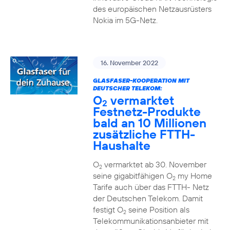
des europäischen Netzausrüsters
Nokia im 5G-Netz.
16. November 2022
GLASFASER-KOOPERATION MIT
DEUTSCHER TELEKOM:
O
vermarktet
2
Festnetz-Produkte
bald an 10 Millionen
zusätzliche FTTH-
Haushalte
O
vermarktet ab 30. November
2
seine gigabitfähigen O
my Home
2
Tarife auch über das FTTH- Netz
der Deutschen Telekom. Damit
festigt O
seine Position als
2
Telekommunikationsanbieter mit