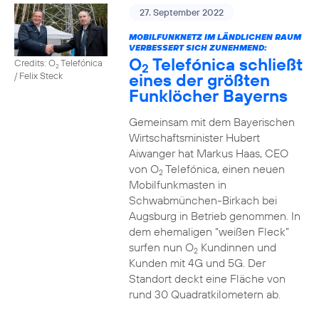
27. September 2022
MOBILFUNKNETZ IM LÄNDLICHEN RAUM
VERBESSERT SICH ZUNEHMEND:
O
Telefónica schließt
Credits: O
Telefónica
2
2
eines der größten
/ Felix Steck
Funklöcher Bayerns
Gemeinsam mit dem Bayerischen
Wirtschaftsminister Hubert
Aiwanger hat Markus Haas, CEO
von O
Telefónica, einen neuen
2
Mobilfunkmasten in
Schwabmünchen-Birkach bei
Augsburg in Betrieb genommen. In
dem ehemaligen “weißen Fleck”
surfen nun O
Kundinnen und
2
Kunden mit 4G und 5G. Der
Standort deckt eine Fläche von
rund 30 Quadratkilometern ab.