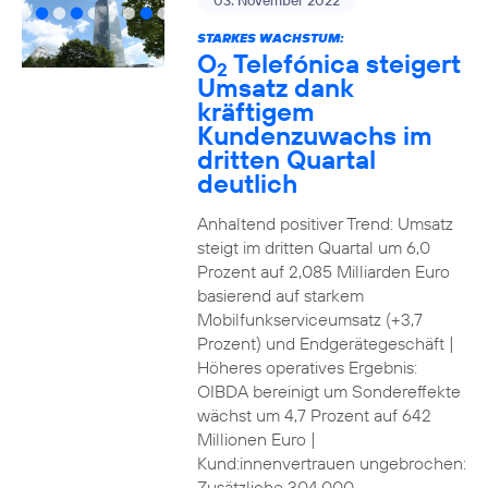
03. November 2022
STARKES WACHSTUM:
O
Telefónica steigert
2
Umsatz dank
kräftigem
Kundenzuwachs im
dritten Quartal
deutlich
Anhaltend positiver Trend: Umsatz
steigt im dritten Quartal um 6,0
Prozent auf 2,085 Milliarden Euro
basierend auf starkem
Mobilfunkserviceumsatz (+3,7
Prozent) und Endgerätegeschäft |
Höheres operatives Ergebnis:
OIBDA bereinigt um Sondereffekte
wächst um 4,7 Prozent auf 642
Millionen Euro |
Kund:innenvertrauen ungebrochen:
Zusätzliche 304.000