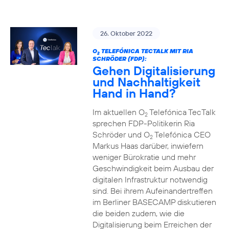
26. Oktober 2022
O
TELEFÓNICA TECTALK MIT RIA
2
SCHRÖDER (FDP):
Gehen Digitalisierung
und Nachhaltigkeit
Hand in Hand?
Im aktuellen O
Telefónica TecTalk
2
sprechen FDP-Politikerin Ria
Schröder und O
Telefónica CEO
2
Markus Haas darüber, inwiefern
weniger Bürokratie und mehr
Geschwindigkeit beim Ausbau der
digitalen Infrastruktur notwendig
sind. Bei ihrem Aufeinandertreffen
im Berliner BASECAMP diskutieren
die beiden zudem, wie die
Digitalisierung beim Erreichen der