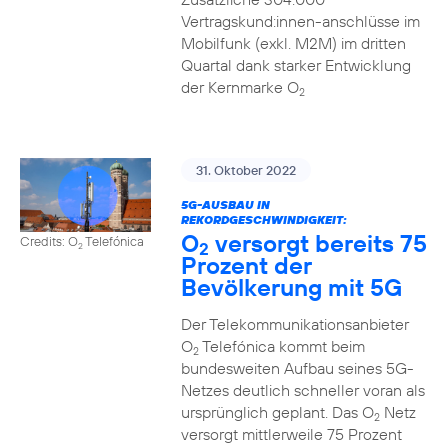
Vertragskund:innen-anschlüsse im
Mobilfunk (exkl. M2M) im dritten
Quartal dank starker Entwicklung
der Kernmarke O
2
31. Oktober 2022
5G-AUSBAU IN
REKORDGESCHWINDIGKEIT:
O
versorgt bereits 75
Credits: O
Telefónica
2
2
Prozent der
Bevölkerung mit 5G
Der Telekommunikationsanbieter
O
Telefónica kommt beim
2
bundesweiten Aufbau seines 5G-
Netzes deutlich schneller voran als
ursprünglich geplant. Das O
Netz
2
versorgt mittlerweile 75 Prozent