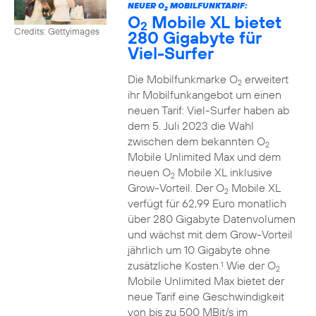
NEUER O
MOBILFUNKTARIF:
2
O
Mobile XL bietet
2
Credits: Gettyimages
280 Gigabyte für
Viel-Surfer
Die Mobilfunkmarke O
erweitert
2
ihr Mobilfunkangebot um einen
neuen Tarif: Viel-Surfer haben ab
dem 5. Juli 2023 die Wahl
zwischen dem bekannten O
2
Mobile Unlimited Max und dem
neuen O
Mobile XL inklusive
2
Grow-Vorteil. Der O
Mobile XL
2
verfügt für 62,99 Euro monatlich
über 280 Gigabyte Datenvolumen
und wächst mit dem Grow-Vorteil
jährlich um 10 Gigabyte ohne
zusätzliche Kosten.
Wie der O
1
2
Mobile Unlimited Max bietet der
neue Tarif eine Geschwindigkeit
von bis zu 500 MBit/s im