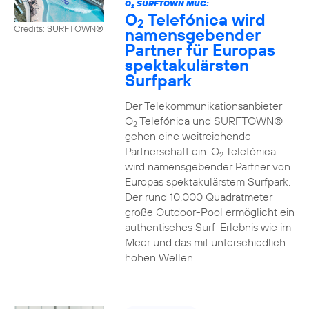
O
SURFTOWN MUC:
2
O
Telefónica wird
2
Credits: SURFTOWN®
namensgebender
Partner für Europas
spektakulärsten
Surfpark
Der Telekommunikationsanbieter
O
Telefónica und SURFTOWN®
2
gehen eine weitreichende
Partnerschaft ein: O
Telefónica
2
wird namensgebender Partner von
Europas spektakulärstem Surfpark.
Der rund 10.000 Quadratmeter
große Outdoor-Pool ermöglicht ein
authentisches Surf-Erlebnis wie im
Meer und das mit unterschiedlich
hohen Wellen.