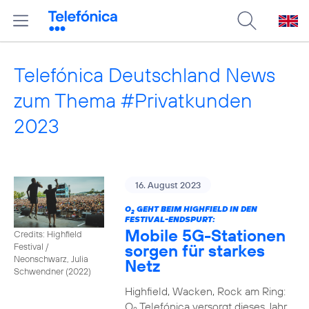
Telefónica Deutschland News
zum Thema #Privatkunden
2023
16. August 2023
O
GEHT BEIM HIGHFIELD IN DEN
2
FESTIVAL-ENDSPURT:
Mobile 5G-Stationen
Credits: Highfield
sorgen für starkes
Festival /
Neonschwarz, Julia
Netz
Schwendner (2022)
Highfield, Wacken, Rock am Ring:
O
Telefónica versorgt dieses Jahr