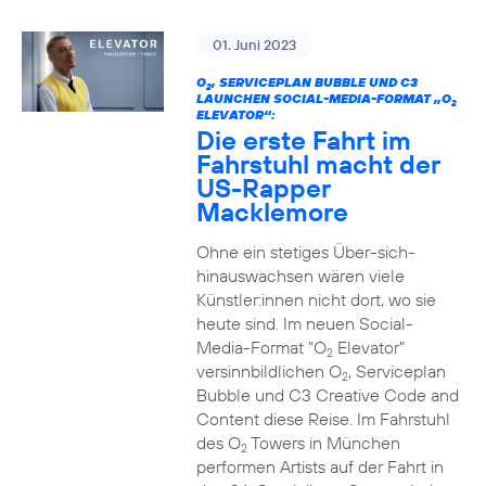
01. Juni 2023
O
, SERVICEPLAN BUBBLE UND C3
2
LAUNCHEN SOCIAL-MEDIA-FORMAT „O
2
ELEVATOR“:
Die erste Fahrt im
Fahrstuhl macht der
US-Rapper
Macklemore
Ohne ein stetiges Über-sich-
hinauswachsen wären viele
Künstler:innen nicht dort, wo sie
heute sind. Im neuen Social-
Media-Format "O
Elevator"
2
versinnbildlichen O
, Serviceplan
2
Bubble und C3 Creative Code and
Content diese Reise. Im Fahrstuhl
des O
Towers in München
2
performen Artists auf der Fahrt in