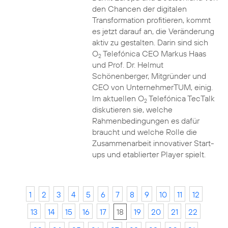
den Chancen der digitalen
Transformation profitieren, kommt
es jetzt darauf an, die Veränderung
aktiv zu gestalten. Darin sind sich
O
Telefónica CEO Markus Haas
2
und Prof. Dr. Helmut
Schönenberger, Mitgründer und
CEO von UnternehmerTUM, einig.
Im aktuellen O
Telefónica TecTalk
2
diskutieren sie, welche
Rahmenbedingungen es dafür
braucht und welche Rolle die
Zusammenarbeit innovativer Start-
ups und etablierter Player spielt.
1
2
3
4
5
6
7
8
9
10
11
12
13
14
15
16
17
18
19
20
21
22