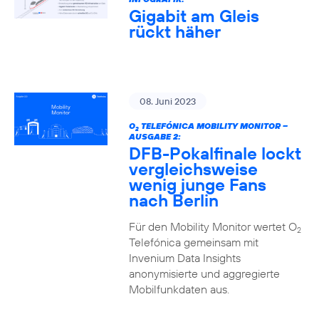
Gigabit am Gleis
rückt häher
08. Juni 2023
O
TELEFÓNICA MOBILITY MONITOR –
2
AUSGABE 2:
DFB-Pokalfinale lockt
vergleichsweise
wenig junge Fans
nach Berlin
Für den Mobility Monitor wertet O
2
Telefónica gemeinsam mit
Invenium Data Insights
anonymisierte und aggregierte
Mobilfunkdaten aus.