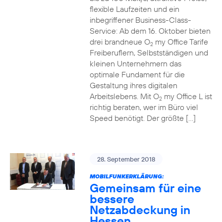
flexible Laufzeiten und ein
inbegriffener Business-Class-
Service: Ab dem 16. Oktober bieten
drei brandneue O
my Office Tarife
2
Freiberuflern, Selbstständigen und
kleinen Unternehmern das
optimale Fundament für die
Gestaltung ihres digitalen
Arbeitslebens. Mit O
my Office L ist
2
richtig beraten, wer im Büro viel
Speed benötigt. Der größte […]
28. September 2018
MOBILFUNKERKLÄRUNG:
Gemeinsam für eine
bessere
Netzabdeckung in
Hessen