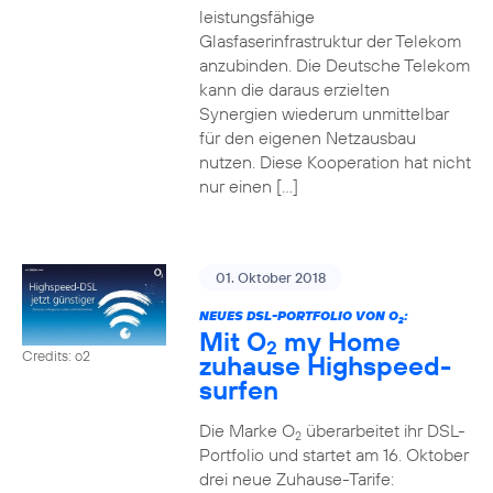
leistungsfähige
Glasfaserinfrastruktur der Telekom
anzubinden. Die Deutsche Telekom
kann die daraus erzielten
Synergien wiederum unmittelbar
für den eigenen Netzausbau
nutzen. Diese Kooperation hat nicht
nur einen […]
01. Oktober 2018
NEUES DSL-PORTFOLIO VON O
:
2
Mit O
my Home
2
Credits: o2
zuhause Highspeed-
surfen
Die Marke O
überarbeitet ihr DSL-
2
Portfolio und startet am 16. Oktober
drei neue Zuhause-Tarife: