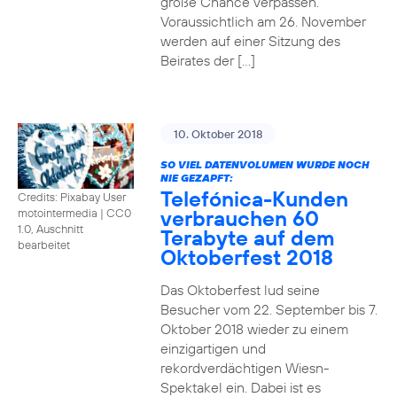
große Chance verpassen.
Voraussichtlich am 26. November
werden auf einer Sitzung des
Beirates der […]
10. Oktober 2018
SO VIEL DATENVOLUMEN WURDE NOCH
NIE GEZAPFT:
Telefónica-Kunden
Credits: Pixabay User
verbrauchen 60
motointermedia
|
CC0
1.0, Auschnitt
Terabyte auf dem
bearbeitet
Oktoberfest 2018
Das Oktoberfest lud seine
Besucher vom 22. September bis 7.
Oktober 2018 wieder zu einem
einzigartigen und
rekordverdächtigen Wiesn-
Spektakel ein. Dabei ist es