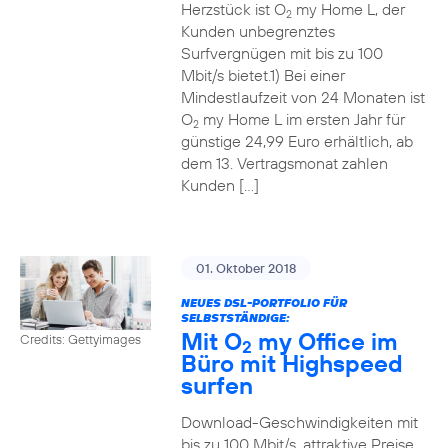
Herzstück ist O
my Home L, der
2
Kunden unbegrenztes
Surfvergnügen mit bis zu 100
Mbit/s bietet.1) Bei einer
Mindestlaufzeit von 24 Monaten ist
O
my Home L im ersten Jahr für
2
günstige 24,99 Euro erhältlich, ab
dem 13. Vertragsmonat zahlen
Kunden […]
01. Oktober 2018
NEUES DSL-PORTFOLIO FÜR
SELBSTSTÄNDIGE:
Mit O
my Office im
Credits: Gettyimages
2
Büro mit Highspeed
surfen
Download-Geschwindigkeiten mit
bis zu 100 Mbit/s, attraktive Preise,