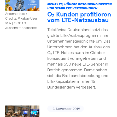
MEHR LTE, HÖHERE GESCHWINDIGKEITEN
UND STABILERE VERBINDUNGEN:
O
Kunden profitieren
Antennenfoto /
2
vom LTE-Netzausbau
Credits: Pixabay User
stux
|
CC0 1.0,
Ausschnitt bearbeitet
Telefónica Deutschland setzt das
größte LTE-Ausbauprogramm ihrer
Unternehmensgeschichte um. Das
Unternehmen hat den Ausbau des
O
LTE-Netzes auch im Oktober
2
konsequent vorangetrieben und
mehr als 550 neue LTE-Sender in
Betrieb genommen. Damit haben
sich die Breitbandabdeckung und
LTE-Kapazitäten in allen 16
Bundesländern verbessert.
12. November 2019