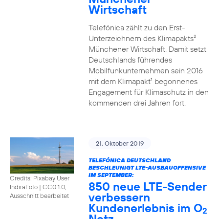
Wirtschaft
Telefónica zählt zu den Erst-
Unterzeichnern des Klimapakts²
Münchener Wirtschaft. Damit setzt
Deutschlands führendes
Mobilfunkunternehmen sein 2016
mit dem Klimapakt¹ begonnenes
Engagement für Klimaschutz in den
kommenden drei Jahren fort.
21. Oktober 2019
TELEFÓNICA DEUTSCHLAND
BESCHLEUNIGT LTE-AUSBAUOFFENSIVE
IM SEPTEMBER:
Credits: Pixabay User
850 neue LTE-Sender
IndiraFoto
|
CC0 1.0,
verbessern
Ausschnitt bearbeitet
Kundenerlebnis im O
2
Netz