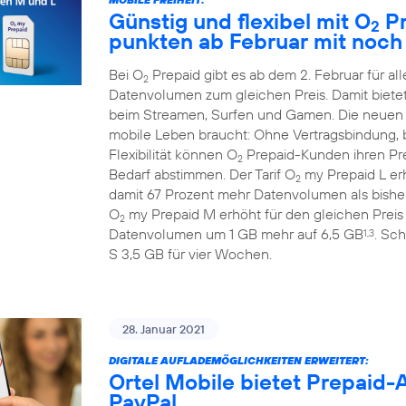
Günstig und flexibel mit O
Pr
2
punkten ab Februar mit noc
Bei O
Prepaid gibt es ab dem 2. Februar für 
2
Datenvolumen zum gleichen Preis. Damit biete
beim Streamen, Surfen und Gamen. Die neuen
mobile Leben braucht: Ohne Vertragsbindung, b
Flexibilität können O
Prepaid-Kunden ihren Prep
2
Bedarf abstimmen. Der Tarif O
my Prepaid L erh
2
damit 67 Prozent mehr Datenvolumen als bisher
O
my Prepaid M erhöht für den gleichen Preis
2
Datenvolumen um 1 GB mehr auf 6,5 GB
. Sch
1,3
S 3,5 GB für vier Wochen.
28. Januar 2021
DIGITALE AUFLADEMÖGLICHKEITEN ERWEITERT:
Ortel Mobile bietet Prepaid
PayPal