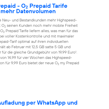
epaid - O
Prepaid Tarife
2
h mehr Datenvolumen
alle Neu- und Bestandkunden mehr Highspeed-
t O
seinen Kunden noch mehr mobile Freiheit
2
 O
Prepaid Tarife liefern alles, was man für das
2
ei voller Kostenkontrolle und mit maximaler
aid-Tarif optimal auf ihren individuellen
ält ab Februar mit 12,5 GB satte 5 GB und
 für die gleiche Grundgebühr von 19,99 Euro
.
1
 von 14,99 für vier Wochen das Highspeed-
on für 9,99 Euro bietet der neue O
my Prepaid
2
-Aufladung per WhatsApp und