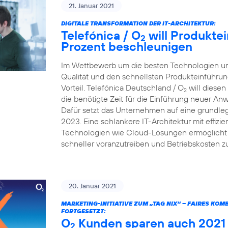
21. Januar 2021
DIGITALE TRANSFORMATION DER IT-ARCHITEKTUR:
Telefónica / O
will Produkte
2
Prozent beschleunigen
Im Wettbewerb um die besten Technologien und
Qualität und den schnellsten Produkteinführun
Vorteil. Telefónica Deutschland / O
will diesen
2
die benötigte Zeit für die Einführung neuer A
Dafür setzt das Unternehmen auf eine grundleg
2023. Eine schlankere IT-Architektur mit effiz
Technologien wie Cloud-Lösungen ermöglicht e
schneller voranzutreiben und Betriebskosten z
20. Januar 2021
MARKETING-INITIATIVE ZUM „TAG NIX“ – FAIRES KO
FORTGESETZT:
O
Kunden sparen auch 2021 v
2