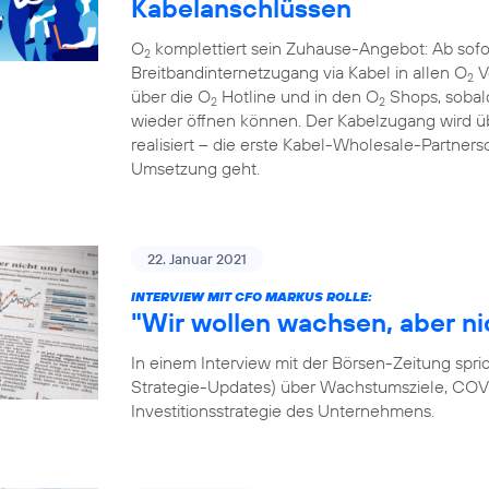
Kabelanschlüssen
O
komplettiert sein Zuhause-Angebot: Ab sof
2
Breitbandinternetzugang via Kabel in allen O
V
2
über die O
Hotline und in den O
Shops, sobal
2
2
wieder öffnen können. Der Kabelzugang wird
realisiert – die erste Kabel-Wholesale-Partnersc
Umsetzung geht.
22. Januar 2021
INTERVIEW MIT CFO MARKUS ROLLE:
"Wir wollen wachsen, aber ni
In einem Interview mit der Börsen-Zeitung spri
Strategie-Updates) über Wachstumsziele, COVID
Investitionsstrategie des Unternehmens.