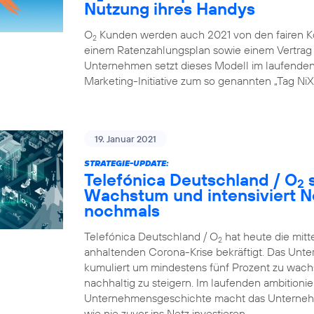
Nutzung ihres Handys
O
Kunden werden auch 2021 von den fairen K
2
einem Ratenzahlungsplan sowie einem Vertrag ü
Unternehmen setzt dieses Modell im laufenden G
Marketing-Initiative zum so genannten „Tag NiX
19. Januar 2021
STRATEGIE-UPDATE:
Telefónica Deutschland / O
s
2
Wachstum und intensiviert N
nochmals
Telefónica Deutschland / O
hat heute die mitt
2
anhaltenden Corona-Krise bekräftigt. Das Unte
kumuliert um mindestens fünf Prozent zu wachsen
nachhaltig zu steigern. Im laufenden ambition
Unternehmensgeschichte macht das Unternehme
wie nie zuvor ins Netz investieren.