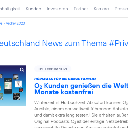
haltigkeit
Kunden
Investoren
Partner
Karriere
Presse
ws
Archiv 2023
Deutschland News zum Thema #Pri
02. Februar 2021
HÖRSPASS FÜR DIE GANZE FAMILIE:
O
Kunden genießen die Welt 
2
Monate kostenfrei
Winterzeit ist Hörbuchzeit: Ab sofort können O
2
Audible, einem der weltweit führenden Anbiete
und damit extra lang testen.
Sie erhalten auße
1
Original Podcasts. O
ist der einzige Netzbetre
2
ausgewählte Dienste von Amazon anbietet und 