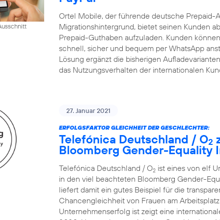
Ortel Mobile, der führende deutsche Prepaid-
Migrationshintergrund, bietet seinen Kunden ab
usschnitt
Prepaid-Guthaben aufzuladen. Kunden können 
schnell, sicher und bequem per WhatsApp ansto
Lösung ergänzt die bisherigen Aufladevarianten 
das Nutzungsverhalten der internationalen Ku
27. Januar 2021
ERFOLGSFAKTOR GLEICHHEIT DER GESCHLECHTER:
Telefónica Deutschland / O
z
2
Bloomberg Gender-Equality I
Telefónica Deutschland / O
ist eines von elf 
2
in den viel beachteten Bloomberg Gender-Equ
liefert damit ein gutes Beispiel für die transp
Chancengleichheit von Frauen am Arbeitsplatz.
Unternehmenserfolg ist zeigt eine internatio