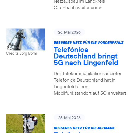
Netzausbau im Landkreis
Offenbach weiter voran
26. Mai 2026
BESSERES NETZ FÜR DIE VORDERPFALZ
Telefónica
Credits: Jörg Borm
Deutschland bringt
5G nach Lingenfeld
Der Telekommunikationsanbieter
Telefónica Deutschland hat in
Lingenfeld einen
Mobilfunkstandort auf 5G erweitert
26. Mai 2026
BESSERES NETZ FÜR DIE ALTMARK