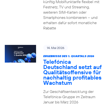
künftig Mobilfunktarife flexibel mit
Festnetz, TV und Streaming,
weiteren SIM-Karten oder
Smartphones kombinieren – und
erhalten dafür sofort monatliche
Rabatte
14. Mai 2026
ERGEBNISSE DES 1. QUARTALS 2026
Telefónica
Deutschland setzt auf
Qualitätsoffensive für
nachhaltig profitables
Wachstum
Zur Geschäftsentwicklung der
Telefónica-Gruppe im Zeitraum
Januar bis März 2026