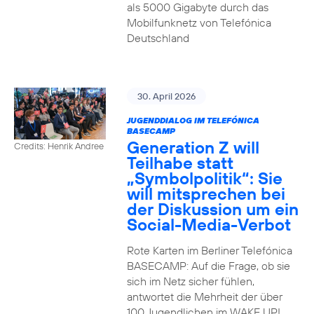
als 5000 Gigabyte durch das
Mobilfunknetz von Telefónica
Deutschland
30. April 2026
JUGENDDIALOG IM TELEFÓNICA
BASECAMP
Generation Z will
Credits: Henrik Andree
Teilhabe statt
„Symbolpolitik“: Sie
will mitsprechen bei
der Diskussion um ein
Social-Media-Verbot
Rote Karten im Berliner Telefónica
BASECAMP: Auf die Frage, ob sie
sich im Netz sicher fühlen,
antwortet die Mehrheit der über
100 Jugendlichen im WAKE UP!