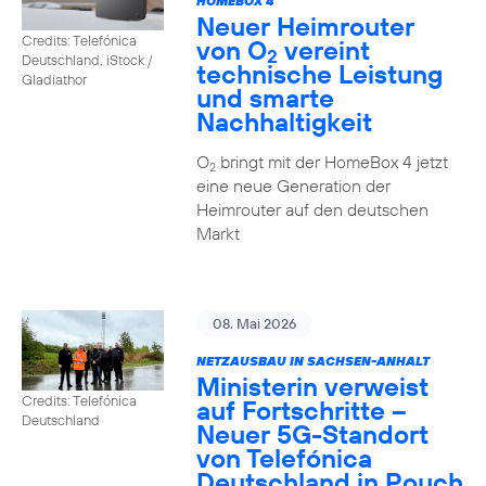
HOMEBOX 4
Neuer Heimrouter
Credits: Telefónica
von O
vereint
2
Deutschland, iStock /
technische Leistung
Gladiathor
und smarte
Nachhaltigkeit
O
bringt mit der HomeBox 4 jetzt
2
eine neue Generation der
Heimrouter auf den deutschen
Markt
08. Mai 2026
NETZAUSBAU IN SACHSEN-ANHALT
Ministerin verweist
Credits: Telefónica
auf Fortschritte –
Deutschland
Neuer 5G-Standort
von Telefónica
Deutschland in Pouch