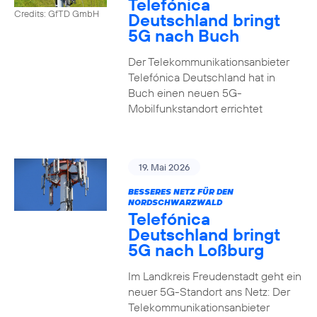
Telefónica
Credits: GfTD GmbH
Deutschland bringt
5G nach Buch
Der Telekommunikationsanbieter
Telefónica Deutschland hat in
Buch einen neuen 5G-
Mobilfunkstandort errichtet
19. Mai 2026
BESSERES NETZ FÜR DEN
NORDSCHWARZWALD
Telefónica
Deutschland bringt
5G nach Loßburg
Im Landkreis Freudenstadt geht ein
neuer 5G-Standort ans Netz: Der
Telekommunikationsanbieter