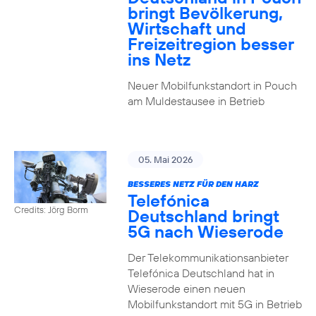
bringt Bevölkerung,
Wirtschaft und
Freizeitregion besser
ins Netz
Neuer Mobilfunkstandort in Pouch
am Muldestausee in Betrieb
05. Mai 2026
BESSERES NETZ FÜR DEN HARZ
Telefónica
Credits: Jörg Borm
Deutschland bringt
5G nach Wieserode
Der Telekommunikationsanbieter
Telefónica Deutschland hat in
Wieserode einen neuen
Mobilfunkstandort mit 5G in Betrieb