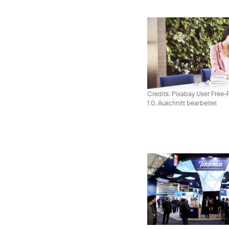
Credits: Pixabay User Free-
1.0, Auschnitt bearbeitet