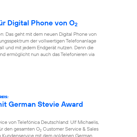
ür Digital Phone von O
2
en: Das geht mit dem neuen Digital Phone von
ungsspektrum der vollwertigen Telefonanlage
all und mit jedem Endgerät nutzen. Denn die
nd ermöglicht nun auch das Telefonieren via
EIS:
it German Stevie Award
ce von Telefónica Deutschland: Ulf Michaelis,
 für den gesamten O
Customer Service & Sales
2
ich Kundenservice mit dem goldenen German