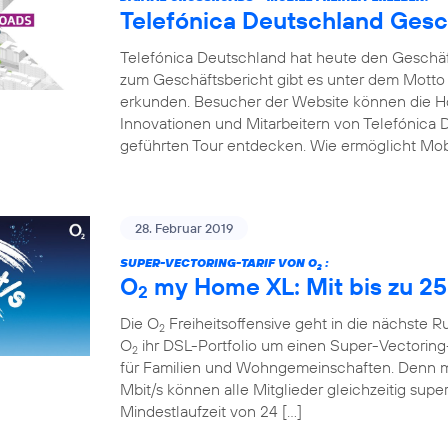
Telefónica Deutschland Gesc
Telefónica Deutschland hat heute den Geschäfts
zum Geschäftsbericht gibt es unter dem Motto
erkunden. Besucher der Website können die Hot
Innovationen und Mitarbeitern von Telefónica D
geführten Tour entdecken. Wie ermöglicht Mobi
28. Februar 2019
SUPER-VECTORING-TARIF VON O
:
2
O
my Home XL: Mit bis zu 25
2
Die O
Freiheitsoffensive geht in die nächste 
2
O
ihr DSL-Portfolio um einen Super-Vectoring-
2
für Familien und Wohngemeinschaften. Denn mi
Mbit/s können alle Mitglieder gleichzeitig supe
Mindestlaufzeit von 24 […]