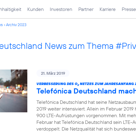
haltigkeit
Kunden
Investoren
Partner
Karriere
Presse
ws
Archiv 2023
Deutschland News zum Thema #Pri
21. März 2019
VERBESSERUNG DES O
NETZES ZUM JAHRESANFANG 2
2
Telefónica Deutschland mac
Telefónica Deutschland hat seine Netzausbau
2019 weiter intensiviert. Allein im Februar 20
900 LTE-Aufrüstungen vorgenommen. Mit mehr
Februar hat Telefónica Deutschland sein LTE-
verdoppelt. Die Netzqualität hat sich bundeswei