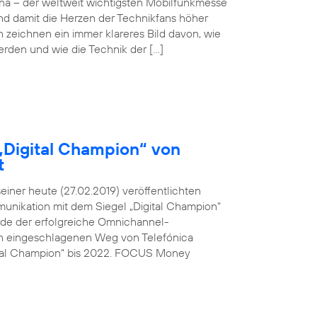
ona – der weltweit wichtigsten Mobilfunkmesse
und damit die Herzen der Technikfans höher
n zeichnen ein immer klareres Bild davon, wie
werden und wie die Technik der […]
„Digital Champion“ von
t
ner heute (27.02.2019) veröffentlichten
unikation mit dem Siegel „Digital Champion“
rde der erfolgreiche Omnichannel-
den eingeschlagenen Weg von Telefónica
ital Champion“ bis 2022. FOCUS Money