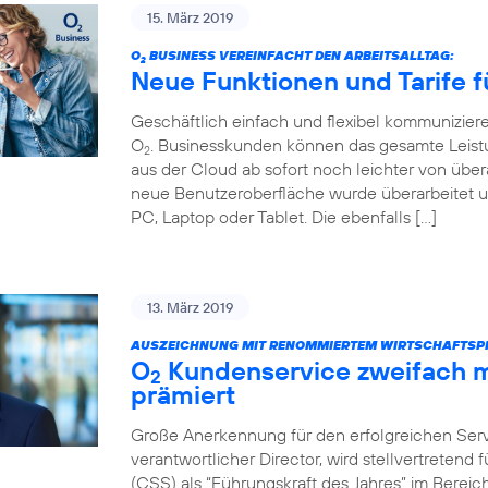
15. März 2019
O
BUSINESS VEREINFACHT DEN ARBEITSALLTAG:
2
Neue Funktionen und Tarife f
Geschäftlich einfach und flexibel kommunizier
O
. Businesskunden können das gesamte Leist
2
aus der Cloud ab sofort noch leichter von über
neue Benutzeroberfläche wurde überarbeitet u
PC, Laptop oder Tablet. Die ebenfalls […]
13. März 2019
AUSZEICHNUNG MIT RENOMMIERTEM WIRTSCHAFTSPR
O
Kundenservice zweifach m
2
prämiert
Große Anerkennung für den erfolgreichen Servi
verantwortlicher Director, wird stellvertretend
(CSS) als “Führungskraft des Jahres” im Bere