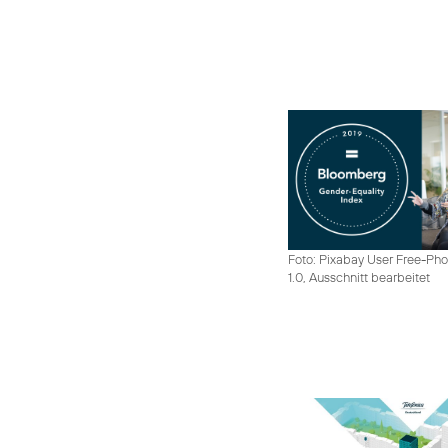
Foto: Pixabay User Free-Pho
1.0, Ausschnitt bearbeitet