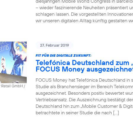
diesjährigen Mobile World Congress in Barcel
– wieder faszinierende Neuheiten präsentiert 
schlagen lassen. Die vorgestellten Innovatione
wir unseren digitalen Alltag künftig gestalten 
27. Februar 2019
FIT FÜR DIE DIGITALE ZUKUNFT:
Telefónica Deutschland zum 
FOCUS Money ausgezeichne
FOCUS Money hat Telefónica Deutschland in sei
Studie als Branchensieger im Bereich Telekomm
y Retail GmbH /
ausgezeichnet. Besonders positiv bewertet wu
Vertriebsansatz. Die Auszeichnung bestätigt 
Deutschland hin zum „Mobile Customer & Dig
betrachtete in seiner Studie die nach […]