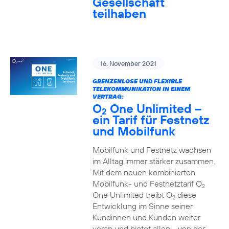
Gesellschaft
teilhaben
16. November 2021
GRENZENLOSE UND FLEXIBLE
TELEKOMMUNIKATION IN EINEM
VERTRAG:
O
One Unlimited –
2
ein Tarif für Festnetz
und Mobilfunk
Mobilfunk und Festnetz wachsen
im Alltag immer stärker zusammen.
Mit dem neuen kombinierten
Mobilfunk- und Festnetztarif O
2
One Unlimited treibt O
diese
2
Entwicklung im Sinne seiner
Kundinnen und Kunden weiter
voran und bietet allen - von der