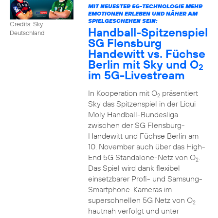
MIT NEUESTER 5G-TECHNOLOGIE MEHR
EMOTIONEN ERLEBEN UND NÄHER AM
SPIELGESCHEHEN SEIN:
Credits: Sky
Handball-Spitzenspiel
Deutschland
SG Flensburg
Handewitt vs. Füchse
Berlin mit Sky und O
2
im 5G-Livestream
In Kooperation mit O
präsentiert
2
Sky das Spitzenspiel in der Liqui
Moly Handball-Bundesliga
zwischen der SG Flensburg-
Handewitt und Füchse Berlin am
10. November auch über das High-
End 5G Standalone-Netz von O
.
2
Das Spiel wird dank flexibel
einsetzbarer Profi- und Samsung-
Smartphone-Kameras im
superschnellen 5G Netz von O
2
hautnah verfolgt und unter