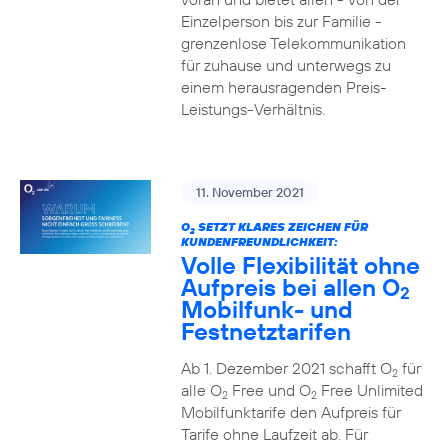
Einzelperson bis zur Familie -
grenzenlose Telekommunikation
für zuhause und unterwegs zu
einem herausragenden Preis-
Leistungs-Verhältnis.
11. November 2021
O
SETZT KLARES ZEICHEN FÜR
2
KUNDENFREUNDLICHKEIT:
Volle Flexibilität ohne
Aufpreis bei allen O
2
Mobilfunk- und
Festnetztarifen
Ab 1. Dezember 2021 schafft O
für
2
alle O
Free und O
Free Unlimited
2
2
Mobilfunktarife den Aufpreis für
Tarife ohne Laufzeit ab. Für