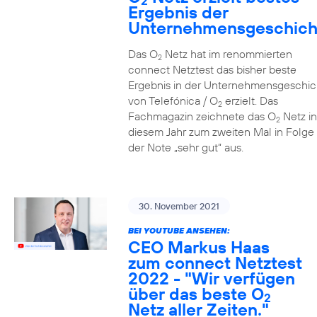
2
Ergebnis der
Unternehmensgeschich
Das O
Netz hat im renommierten
2
connect Netztest das bisher beste
Ergebnis in der Unternehmensgeschic
von Telefónica / O
erzielt. Das
2
Fachmagazin zeichnete das O
Netz in
2
diesem Jahr zum zweiten Mal in Folge 
der Note „sehr gut“ aus.
30. November 2021
BEI YOUTUBE ANSEHEN:
CEO Markus Haas
zum connect Netztest
2022 - "Wir verfügen
über das beste O
2
Netz aller Zeiten."