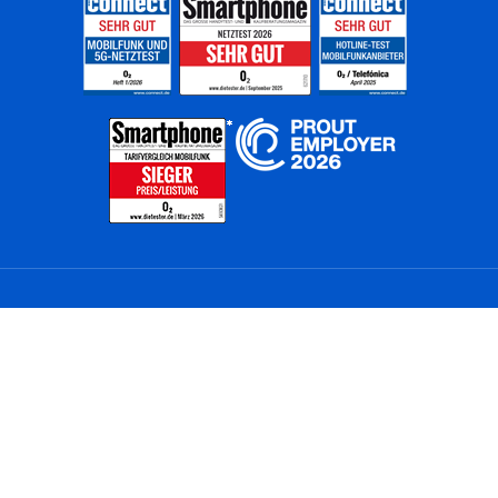
Home
Unternehmen
Netze
Nachhaltigkeit
Kunden
Investoren
Partner
Karriere
Presse
News
Privatkunden
Geschäftskunden
Worldwide