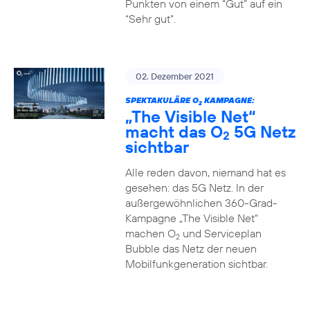
Punkten von einem “Gut” auf ein
“Sehr gut”.
02. Dezember 2021
SPEKTAKULÄRE O
KAMPAGNE:
2
„The Visible Net“
macht das O
5G Netz
2
sichtbar
Alle reden davon, niemand hat es
gesehen: das 5G Netz. In der
außergewöhnlichen 360-Grad-
Kampagne „The Visible Net“
machen O
und Serviceplan
2
Bubble das Netz der neuen
Mobilfunkgeneration sichtbar.