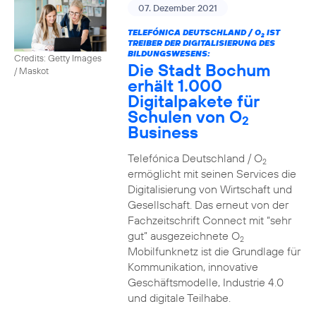
07. Dezember 2021
TELEFÓNICA DEUTSCHLAND / O
IST
2
TREIBER DER DIGITALISIERUNG DES
BILDUNGSWESENS:
Credits: Getty Images
Die Stadt Bochum
/ Maskot
erhält 1.000
Digitalpakete für
Schulen von O
2
Business
Telefónica Deutschland / O
2
ermöglicht mit seinen Services die
Digitalisierung von Wirtschaft und
Gesellschaft. Das erneut von der
Fachzeitschrift Connect mit “sehr
gut” ausgezeichnete O
2
Mobilfunknetz ist die Grundlage für
Kommunikation, innovative
Geschäftsmodelle, Industrie 4.0
und digitale Teilhabe.