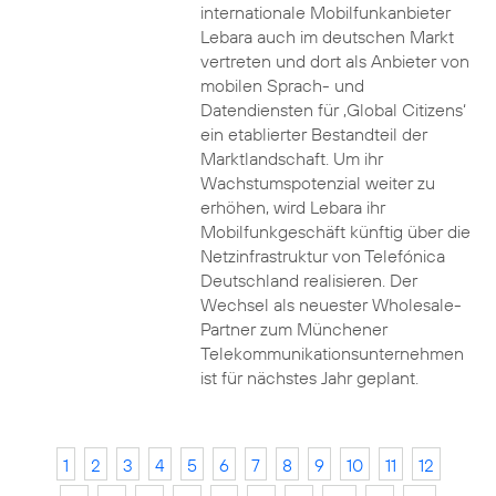
internationale Mobilfunkanbieter
Lebara auch im deutschen Markt
vertreten und dort als Anbieter von
mobilen Sprach- und
Datendiensten für ‚Global Citizens‘
ein etablierter Bestandteil der
Marktlandschaft. Um ihr
Wachstumspotenzial weiter zu
erhöhen, wird Lebara ihr
Mobilfunkgeschäft künftig über die
Netzinfrastruktur von Telefónica
Deutschland realisieren. Der
Wechsel als neuester Wholesale-
Partner zum Münchener
Telekommunikationsunternehmen
ist für nächstes Jahr geplant.
1
2
3
4
5
6
7
8
9
10
11
12