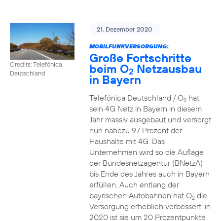
21. Dezember 2020
MOBILFUNKVERSORGUNG:
Große Fortschritte
Credits: Telefónica
beim O
Netzausbau
2
Deutschland
in Bayern
Telefónica Deutschland / O
hat
2
sein 4G Netz in Bayern in diesem
Jahr massiv ausgebaut und versorgt
nun nahezu 97 Prozent der
Haushalte mit 4G. Das
Unternehmen wird so die Auflage
der Bundesnetzagentur (BNetzA)
bis Ende des Jahres auch in Bayern
erfüllen. Auch entlang der
bayrischen Autobahnen hat O
die
2
Versorgung erheblich verbessert: in
2020 ist sie um 20 Prozentpunkte