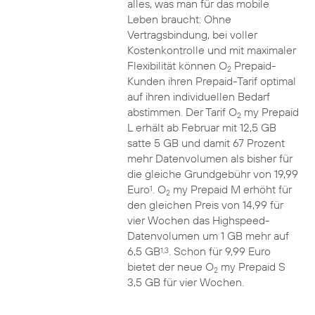
alles, was man für das mobile
Leben braucht: Ohne
Vertragsbindung, bei voller
Kostenkontrolle und mit maximaler
Flexibilität können O
Prepaid-
2
Kunden ihren Prepaid-Tarif optimal
auf ihren individuellen Bedarf
abstimmen. Der Tarif O
my Prepaid
2
L erhält ab Februar mit 12,5 GB
satte 5 GB und damit 67 Prozent
mehr Datenvolumen als bisher für
die gleiche Grundgebühr von 19,99
Euro
. O
my Prepaid M erhöht für
1
2
den gleichen Preis von 14,99 für
vier Wochen das Highspeed-
Datenvolumen um 1 GB mehr auf
6,5 GB
. Schon für 9,99 Euro
1,3
bietet der neue O
my Prepaid S
2
3,5 GB für vier Wochen.