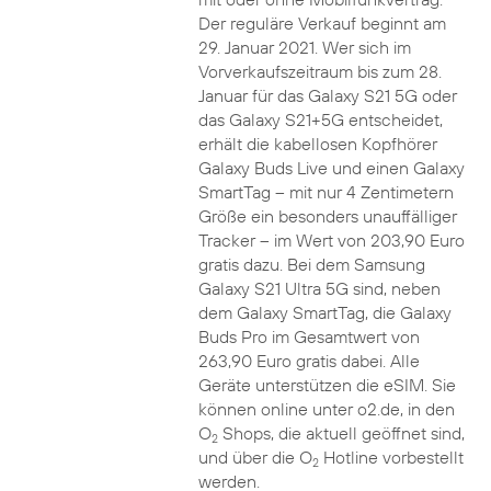
Der reguläre Verkauf beginnt am
29. Januar 2021. Wer sich im
Vorverkaufszeitraum bis zum 28.
Januar für das Galaxy S21 5G oder
das Galaxy S21+5G entscheidet,
erhält die kabellosen Kopfhörer
Galaxy Buds Live und einen Galaxy
SmartTag – mit nur 4 Zentimetern
Größe ein besonders unauffälliger
Tracker – im Wert von 203,90 Euro
gratis dazu. Bei dem Samsung
Galaxy S21 Ultra 5G sind, neben
dem Galaxy SmartTag, die Galaxy
Buds Pro im Gesamtwert von
263,90 Euro gratis dabei. Alle
Geräte unterstützen die eSIM. Sie
können online unter o2.de, in den
O
Shops, die aktuell geöffnet sind,
2
und über die O
Hotline vorbestellt
2
werden.