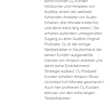
sofort können O
Kunden
2
Hörbücher und Hörspiele von
Audible, einem der weltweit
führenden Anbieter von Audio-
Inhalten, drei Monate kostenlos
und damit extra lang testen.
Sie
1
erhalten außerdem unbegrenzten
Zugang zu allen Audible Original
Podcasts. O
ist der einzige
2
Netzbetreiber in Deutschland, der
seinen Kunden ausgewählte
Dienste von Amazon anbietet und
damit seine Entertainment-
Strategie ausbaut. O
Postpaid
2
Kunden erhalten Amazon Music
Unlimited fünf Monate geschenkt.
2
Auch hier profitieren O
Kunden
2
exklusiv von den extra langen
Testzeiträumen.