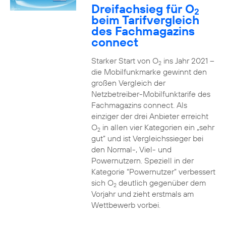
Dreifachsieg für O
2
beim Tarifvergleich
des Fachmagazins
connect
Starker Start von O
ins Jahr 2021 –
2
die Mobilfunkmarke gewinnt den
großen Vergleich der
Netzbetreiber-Mobilfunktarife des
Fachmagazins connect. Als
einziger der drei Anbieter erreicht
O
in allen vier Kategorien ein „sehr
2
gut“ und ist Vergleichssieger bei
den Normal-, Viel- und
Powernutzern. Speziell in der
Kategorie “Powernutzer” verbessert
sich O
deutlich gegenüber dem
2
Vorjahr und zieht erstmals am
Wettbewerb vorbei.