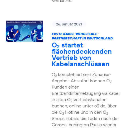
Verhältnis.
26. Januar 2021
ERSTE KABEL-WHOLESALE-
PARTNERSCHAFT IN DEUTSCHLAND:
O
startet
2
flächendeckenden
Vertrieb von
Kabelanschlüssen
O
komplettiert sein Zuhause-
2
Angebot: Ab sofort können O
2
Kunden einen
Breitbandinternetzugang via Kabel
in allen O
Vertriebskanälen
2
buchen, online unter o2.de, über
die O
Hotline und in den O
2
2
Shops, sobald die Läden nach der
Corona-bedingten Pause wieder