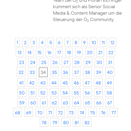
Team bei O
und Florian Eichinger
2
kümmert sich als Senior Social
Media & Content Manager um die
Steuerung der O
Community.
2
1
2
3
4
5
6
7
8
9
10
11
12
13
14
15
16
17
18
19
20
21
22
23
24
25
26
27
28
29
30
31
32
33
34
35
36
37
38
39
40
41
42
43
44
45
46
47
48
49
50
51
52
53
54
55
56
57
58
59
60
61
62
63
64
65
66
67
68
69
70
71
72
73
74
75
76
77
78
79
80
81
82