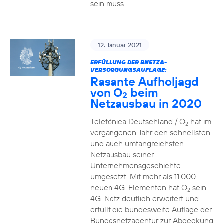
sein muss.
12. Januar 2021
ERFÜLLUNG DER BNETZA-
VERSORGUNGSAUFLAGE:
Rasante Aufholjagd
von O
beim
2
Netzausbau in 2020
Telefónica Deutschland / O
hat im
2
vergangenen Jahr den schnellsten
und auch umfangreichsten
Netzausbau seiner
Unternehmensgeschichte
umgesetzt. Mit mehr als 11.000
neuen 4G-Elementen hat O
sein
2
4G-Netz deutlich erweitert und
erfüllt die bundesweite Auflage der
Bundesnetzagentur zur Abdeckung