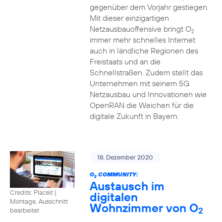
gegenüber dem Vorjahr gestiegen.
Mit dieser einzigartigen
Netzausbauoffensive bringt O
2
immer mehr schnelles Internet
auch in ländliche Regionen des
Freistaats und an die
Schnellstraßen. Zudem stellt das
Unternehmen mit seinem 5G
Netzausbau und Innovationen wie
OpenRAN die Weichen für die
digitale Zukunft in Bayern.
18. Dezember 2020
O
COMMUNITY:
2
Austausch im
Credits: Placeit
|
digitalen
Montage, Ausschnitt
Wohnzimmer von O
2
bearbeitet