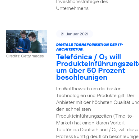
Investitionsstrategie des
Unternehmens.
21. Januar 2021
DIGITALE TRANSFORMATION DER IT-
ARCHITEKTUR:
Telefónica / O
will
Credits: Gettyimages
2
Produkteinführungszei
um über 50 Prozent
beschleunigen
Im Wettbewerb um die besten
Technologien und Produkte gilt: Der
Anbieter mit der höchsten Qualität un
den schnellsten
Produkteinführungszeiten (Time-to-
Market) hat einen klaren Vorteil.
Telefónica Deutschland / O
will diese
2
Prozess künftig deutlich beschleunig