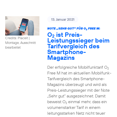
13. Januar 2021
NOTE „SEHR GUT“ FÜR O
FREE M:
2
O
ist Preis-
2
Credits: Placeit
|
Leistungssieger beim
Montage, Ausschnitt
Tarifvergleich des
bearbeitet
Smartphone-
Magazins
Der erfolgreiche Mobilfunktarif O
2
Free M hat im aktuellen Mobilfunk-
Tarifvergleich des Smartphone-
Magazins überzeugt und wird als
Preis-Leistungssieger mit der Note
„Sehr gut“ ausgezeichnet. Damit
beweist O
einmal mehr, dass ein
2
volumenstarker Tarif in einem
leitungsstarken Netz nicht teuer