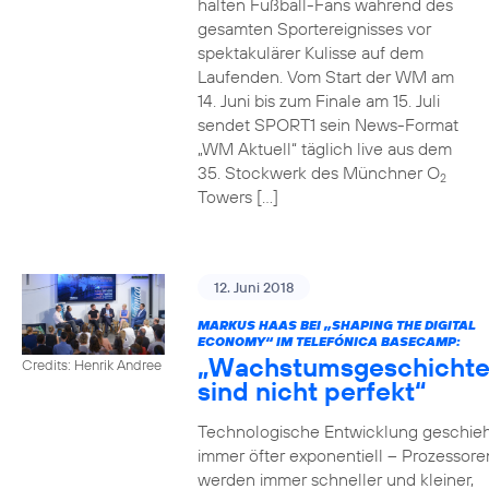
halten Fußball-Fans während des
gesamten Sportereignisses vor
spektakulärer Kulisse auf dem
Laufenden. Vom Start der WM am
14. Juni bis zum Finale am 15. Juli
sendet SPORT1 sein News-Format
„WM Aktuell“ täglich live aus dem
35. Stockwerk des Münchner O
2
Towers […]
12. Juni 2018
MARKUS HAAS BEI „SHAPING THE DIGITAL
ECONOMY“ IM TELEFÓNICA BASECAMP:
„Wachstumsgeschicht
Credits: Henrik Andree
sind nicht perfekt“
Technologische Entwicklung geschieh
immer öfter exponentiell – Prozessore
werden immer schneller und kleiner,