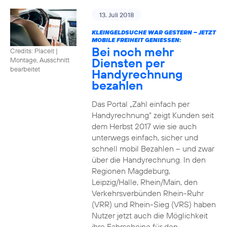
13. Juli 2018
KLEINGELDSUCHE WAR GESTERN – JETZT
MOBILE FREIHEIT GENIESSEN:
Bei noch mehr
Credits: Placeit
|
Diensten per
Montage, Ausschnitt
bearbeitet
Handyrechnung
bezahlen
Das Portal „Zahl einfach per
Handyrechnung“ zeigt Kunden seit
dem Herbst 2017 wie sie auch
unterwegs einfach, sicher und
schnell mobil Bezahlen – und zwar
über die Handyrechnung. In den
Regionen Magdeburg,
Leipzig/Halle, Rhein/Main, den
Verkehrsverbünden Rhein-Ruhr
(VRR) und Rhein-Sieg (VRS) haben
Nutzer jetzt auch die Möglichkeit
ihre Fahrscheine für den