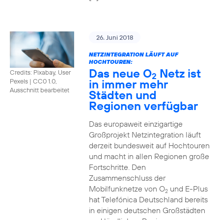
26. Juni 2018
NETZINTEGRATION LÄUFT AUF
HOCHTOUREN:
Das neue O
Netz ist
Credits: Pixabay, User
2
in immer mehr
Pexels
|
CC0 1.0,
Ausschnitt bearbeitet
Städten und
Regionen verfügbar
Das europaweit einzigartige
Großprojekt Netzintegration läuft
derzeit bundesweit auf Hochtouren
und macht in allen Regionen große
Fortschritte. Den
Zusammenschluss der
Mobilfunknetze von O
und E-Plus
2
hat Telefónica Deutschland bereits
in einigen deutschen Großstädten