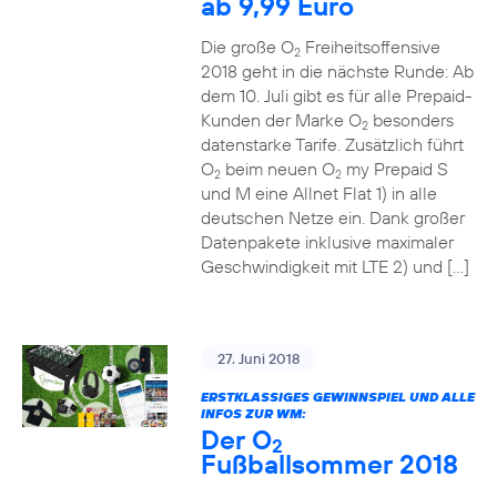
ab 9,99 Euro
Die große O
Freiheitsoffensive
2
2018 geht in die nächste Runde: Ab
dem 10. Juli gibt es für alle Prepaid-
Kunden der Marke O
besonders
2
datenstarke Tarife. Zusätzlich führt
O
beim neuen O
my Prepaid S
2
2
und M eine Allnet Flat 1) in alle
deutschen Netze ein. Dank großer
Datenpakete inklusive maximaler
Geschwindigkeit mit LTE 2) und […]
27. Juni 2018
ERSTKLASSIGES GEWINNSPIEL UND ALLE
INFOS ZUR WM:
Der O
2
Fußballsommer 2018