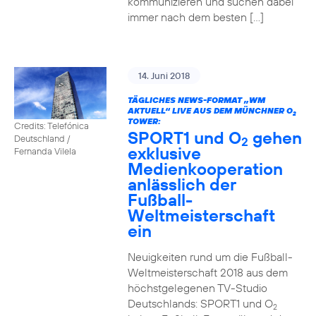
kommunizieren und suchen dabei
immer nach dem besten […]
14. Juni 2018
TÄGLICHES NEWS-FORMAT „WM
AKTUELL“ LIVE AUS DEM MÜNCHNER O
2
TOWER:
Credits: Telefónica
SPORT1 und O
gehen
Deutschland /
2
exklusive
Fernanda Vilela
Medienkooperation
anlässlich der
Fußball-
Weltmeisterschaft
ein
Neuigkeiten rund um die Fußball-
Weltmeisterschaft 2018 aus dem
höchstgelegenen TV-Studio
Deutschlands: SPORT1 und O
2