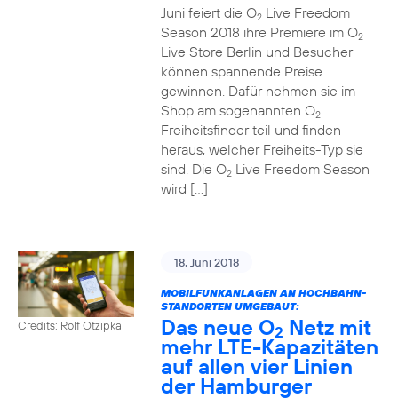
Juni feiert die O
Live Freedom
2
Season 2018 ihre Premiere im O
2
Live Store Berlin und Besucher
können spannende Preise
gewinnen. Dafür nehmen sie im
Shop am sogenannten O
2
Freiheitsfinder teil und finden
heraus, welcher Freiheits-Typ sie
sind. Die O
Live Freedom Season
2
wird […]
18. Juni 2018
MOBILFUNKANLAGEN AN HOCHBAHN-
STANDORTEN UMGEBAUT:
Das neue O
Netz mit
Credits: Rolf Otzipka
2
mehr LTE-Kapazitäten
auf allen vier Linien
der Hamburger