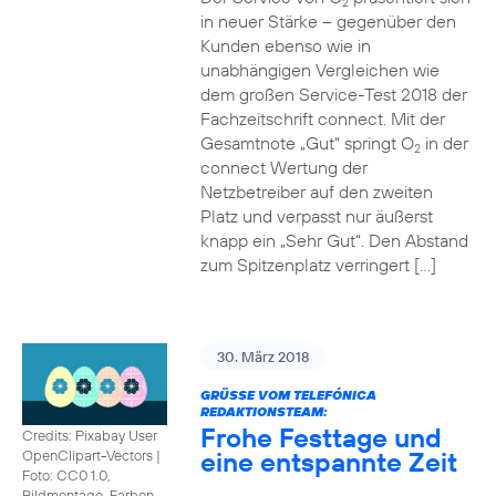
2
in neuer Stärke – gegenüber den
Kunden ebenso wie in
unabhängigen Vergleichen wie
dem großen Service-Test 2018 der
Fachzeitschrift connect. Mit der
Gesamtnote „Gut“ springt O
in der
2
connect Wertung der
Netzbetreiber auf den zweiten
Platz und verpasst nur äußerst
knapp ein „Sehr Gut“. Den Abstand
zum Spitzenplatz verringert […]
30. März 2018
GRÜSSE VOM TELEFÓNICA R
EDAKTIONSTEAM:
Frohe Festtage und
Credits: Pixabay User
eine entspannte Zeit
OpenClipart-Vectors
|
Foto: CC0 1.0,
Bildmontage, Farben