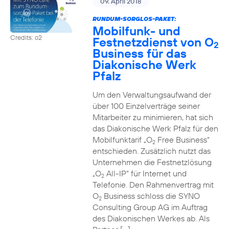
09. April 2018
RUNDUM-SORGLOS-PAKET:
Mobilfunk- und
Credits: o2
Festnetzdienst von O
2
Business für das
Diakonische Werk
Pfalz
Um den Verwaltungsaufwand der
über 100 Einzelverträge seiner
Mitarbeiter zu minimieren, hat sich
das Diakonische Werk Pfalz für den
Mobilfunktarif „O
Free Business“
2
entschieden. Zusätzlich nutzt das
Unternehmen die Festnetzlösung
„O
All-IP“ für Internet und
2
Telefonie. Den Rahmenvertrag mit
O
Business schloss die SYNO
2
Consulting Group AG im Auftrag
des Diakonischen Werkes ab. Als