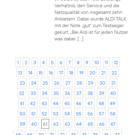
Verhältnis, den Service und die
Netzqualität von insgesamt zehn
Anbietern. Dabei wurde ALDI TALK
mit der Note „gut“ zum Testsieger
gekürt. „Bei Aldi ist für jeden Nutzer
was dabei. […]
1
2
3
4
5
6
7
8
9
10
11
12
13
14
15
16
17
18
19
20
21
22
23
24
25
26
27
28
29
30
31
32
33
34
35
36
37
38
39
40
41
42
43
44
45
46
47
48
49
50
51
52
53
54
55
56
57
58
59
60
61
62
63
64
65
66
67
68
69
70
71
72
73
74
75
76
77