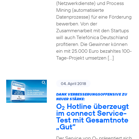
(Netzwerkdienste) und Process
Mining (automatisierte
Datenprozesse) für eine Förderung
bewerben. Von der
Zusammenarbeit mit den Startups
will auch Telefónica Deutschland
profitieren. Die Gewinner können
ein mit 25.000 Euro bezahltes 100-
Tage-Projekt umsetzen […]
04. April 2018
DANK VERBESSERUNGSOFFENSIVE ZU
NEUER STÄRKE:
O
Hotline überzeugt
2
im connect Service-
Test mit Gesamtnote
„Gut“
Der Service von O
präsentiert sich