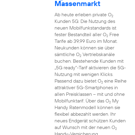
Massenmarkt
Ab heute erleben private O
2
Kunden 5G: Die Nutzung des
neuen Mobilfunkstandards ist
fester Bestandteil aller O
Free
2
Tarife ab 39,99 Euro im Monat.
Neukunden können sie über
sämtliche O
Vertriebskanäle
2
buchen. Bestehende Kunden mit
„5G ready“-Tarif aktivieren die 5G-
Nutzung mit wenigen Klicks.
Passend dazu bietet O
eine Reihe
2
attraktiver 5G-Smartphones in
allen Preisklassen – mit und ohne
Mobilfunktarif. Über das O
My
2
Handy Ratenmodell können sie
flexibel abbezahlt werden. Ihr
neues Endgerät schützen Kunden
auf Wunsch mit der neuen O
2
Handy-Versicherung.