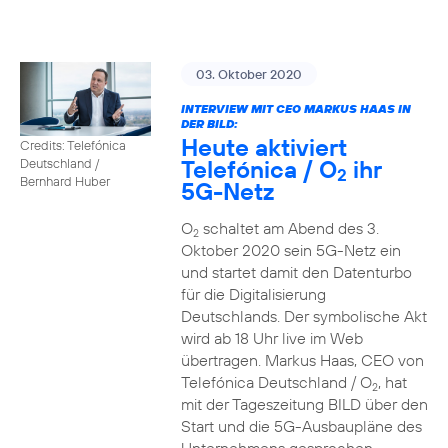
03. Oktober 2020
INTERVIEW MIT CEO MARKUS HAAS IN
DER BILD:
Heute aktiviert
Credits: Telefónica
Telefónica / O
ihr
Deutschland /
2
Bernhard Huber
5G-Netz
O
schaltet am Abend des 3.
2
Oktober 2020 sein 5G-Netz ein
und startet damit den Datenturbo
für die Digitalisierung
Deutschlands. Der symbolische Akt
wird ab 18 Uhr live im Web
übertragen. Markus Haas, CEO von
Telefónica Deutschland / O
, hat
2
mit der Tageszeitung BILD über den
Start und die 5G-Ausbaupläne des