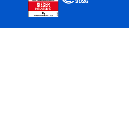
Home
Unternehmen
Netze
Nachhaltigkeit
Kunden
Investoren
Partner
Karriere
Presse
News
Privatkunden
Geschäftskunden
Worldwide
BASECAMP
AGB
Kontakt
ElektroG / BattG
Datenschutz
Hinweisgeberverfahren
Jugendschutz
Barrierefreiheit