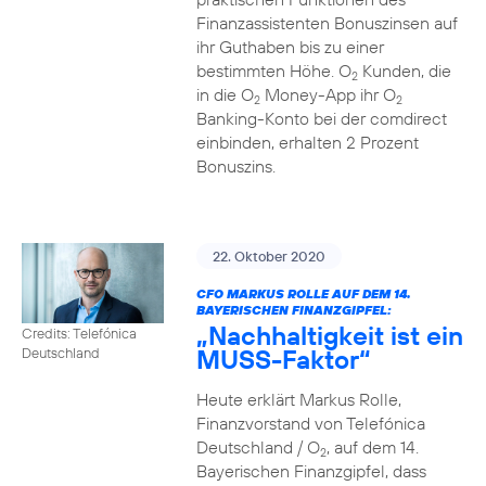
Finanzassistenten Bonuszinsen auf
ihr Guthaben bis zu einer
bestimmten Höhe. O
Kunden, die
2
in die O
Money-App ihr O
2
2
Banking-Konto bei der comdirect
einbinden, erhalten 2 Prozent
Bonuszins.
22. Oktober 2020
CFO MARKUS ROLLE AUF DEM 14.
BAYERISCHEN FINANZGIPFEL:
„Nachhaltigkeit ist ein
Credits: Telefónica
MUSS-Faktor“
Deutschland
Heute erklärt Markus Rolle,
Finanzvorstand von Telefónica
Deutschland / O
, auf dem 14.
2
Bayerischen Finanzgipfel, dass