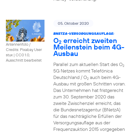
05. Oktober 2020
BNETZA-VERSORGUNGSAUFLAGE:
O
erreicht zweiten
2
Antennenfoto /
Meilenstein beim 4G-
Credits: Pixabay User
Ausbau
stux
|
CC0 1.0,
Ausschnitt bearbeitet
Parallel zum aktuellen Start des O
2
5G Netzes kommt Telefónica
Deutschland / O
auch beim 4G-
2
Ausbau mit großen Schritten voran.
Das Unternehmen hat fristgerecht
zum 30. September 2020 das
zweite Zwischenziel erreicht, das
die Bundesnetzagentur (BNetzA)
für das nachträgliche Erfüllen der
Versorgungsauflage aus der
Frequenzauktion 2015 vorgegeben