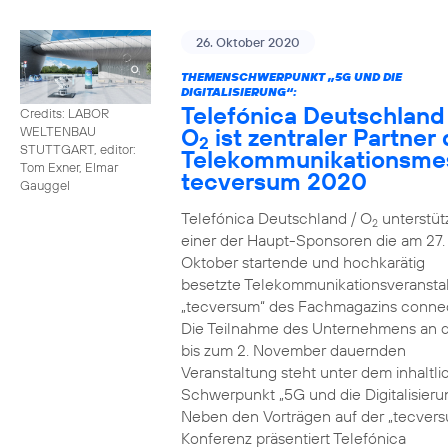
26. Oktober 2020
THEMENSCHWERPUNKT „5G UND DIE
DIGITALISIERUNG“:
Telefónica Deutschland
Credits: LABOR
O
ist zentraler Partner 
WELTENBAU
2
STUTTGART, editor:
Telekommunikationsme
Tom Exner, Elmar
tecversum 2020
Gauggel
Telefónica Deutschland / O
unterstütz
2
einer der Haupt-Sponsoren die am 27.
Oktober startende und hochkarätig
besetzte Telekommunikationsveransta
„tecversum“ des Fachmagazins connec
Die Teilnahme des Unternehmens an 
bis zum 2. November dauernden
Veranstaltung steht unter dem inhaltl
Schwerpunkt „5G und die Digitalisieru
Neben den Vorträgen auf der „tecver
Konferenz präsentiert Telefónica