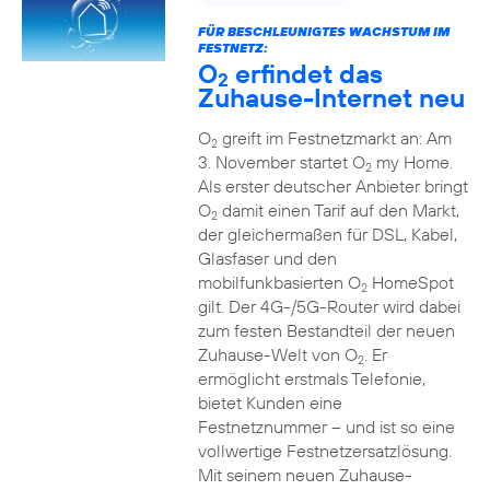
FÜR BESCHLEUNIGTES WACHSTUM IM
FESTNETZ:
O
erfindet das
2
Zuhause-Internet neu
O
greift im Festnetzmarkt an: Am
2
3. November startet O
my Home.
2
Als erster deutscher Anbieter bringt
O
damit einen Tarif auf den Markt,
2
der gleichermaßen für DSL, Kabel,
Glasfaser und den
mobilfunkbasierten O
HomeSpot
2
gilt. Der 4G-/5G-Router wird dabei
zum festen Bestandteil der neuen
Zuhause-Welt von O
. Er
2
ermöglicht erstmals Telefonie,
bietet Kunden eine
Festnetznummer – und ist so eine
vollwertige Festnetzersatzlösung.
Mit seinem neuen Zuhause-