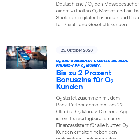
Deutschland / O
den Messebesucher
2
einem virtuellen O
Messestand ein br
2
Spektrum digitaler Lösungen und Dien
für Privat- und Geschäftskunden.
23. Oktober 2020
O
UND COMDIRECT STARTEN DIE NEUE
2
FINANZ-APP O
MONEY:
2
Bis zu 2 Prozent
Bonuszins für O
2
Kunden
O
startet zusammen mit dem
2
Bank-Partner comdirect am 29.
Oktober O
Money. Die neue App
2
ist ein frei verfügbarer smarter
Finanzassistent für alle Nutzer. O
2
Kunden erhalten neben den
praktischen Funktionen des