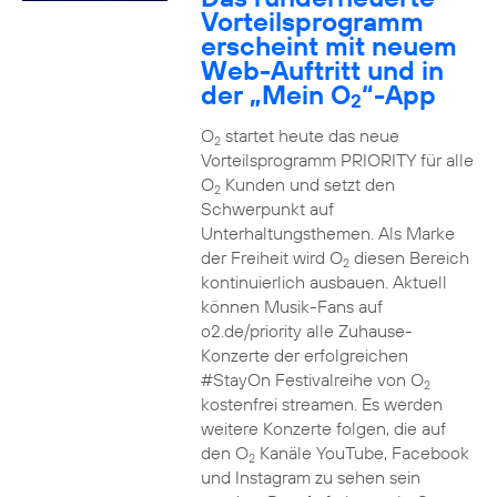
Vorteilsprogramm
erscheint mit neuem
Web-Auftritt und in
der „Mein O
“-App
2
O
startet heute das neue
2
Vorteilsprogramm PRIORITY für alle
O
Kunden und setzt den
2
Schwerpunkt auf
Unterhaltungsthemen. Als Marke
der Freiheit wird O
diesen Bereich
2
kontinuierlich ausbauen. Aktuell
können Musik-Fans auf
o2.de/priority alle Zuhause-
Konzerte der erfolgreichen
#StayOn Festivalreihe von O
2
kostenfrei streamen. Es werden
weitere Konzerte folgen, die auf
den O
Kanäle YouTube, Facebook
2
und Instagram zu sehen sein