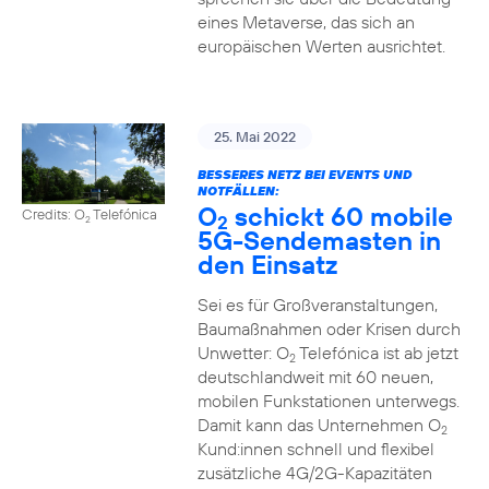
eines Metaverse, das sich an
europäischen Werten ausrichtet.
25. Mai 2022
BESSERES NETZ BEI EVENTS UND
NOTFÄLLEN:
O
schickt 60 mobile
Credits: O
Telefónica
2
2
5G-Sendemasten in
den Einsatz
Sei es für Großveranstaltungen,
Baumaßnahmen oder Krisen durch
Unwetter: O
Telefónica ist ab jetzt
2
deutschlandweit mit 60 neuen,
mobilen Funkstationen unterwegs.
Damit kann das Unternehmen O
2
Kund:innen schnell und flexibel
zusätzliche 4G/2G-Kapazitäten