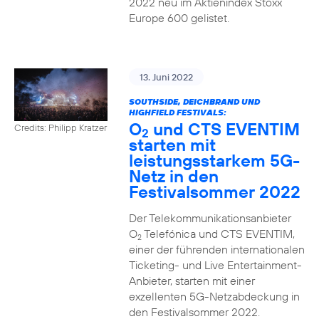
2022 neu im Aktienindex Stoxx
Europe 600 gelistet.
13. Juni 2022
SOUTHSIDE, DEICHBRAND UND
HIGHFIELD FESTIVALS:
O
und CTS EVENTIM
Credits: Philipp Kratzer
2
starten mit
leistungsstarkem 5G-
Netz in den
Festivalsommer 2022
Der Telekommunikationsanbieter
O
Telefónica und CTS EVENTIM,
2
einer der führenden internationalen
Ticketing- und Live Entertainment-
Anbieter, starten mit einer
exzellenten 5G-Netzabdeckung in
den Festivalsommer 2022.