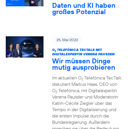
Daten und KI haben
großes Potenzial
25. Mai 2022
O
TELEFÓNICA TECTALK MIT
2
DIGITALEXPERTIN VERENA PAUSDER:
Wir müssen Dinge
mutig ausprobieren
Im aktuellen O
Telefónica TecTalk
2
diskutiert Markus Haas, CEO von
O
Telefónica, mit Digitalexpertin
2
Verena Pausder und Moderatorin
Katrin-Cécile Ziegler über das
Tempo in der Digitalisierung und
die ersten Impulse durch die
Bundesregierung. Außerdem
sprechen sie über die Bedeutung