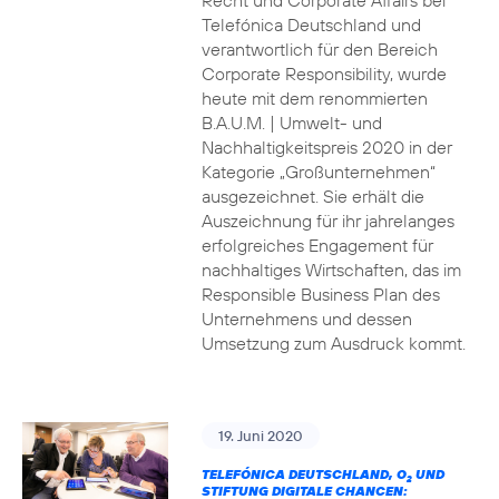
Recht und Corporate Affairs bei
Telefónica Deutschland und
verantwortlich für den Bereich
Corporate Responsibility, wurde
heute mit dem renommierten
B.A.U.M. | Umwelt- und
Nachhaltigkeitspreis 2020 in der
Kategorie „Großunternehmen“
ausgezeichnet. Sie erhält die
Auszeichnung für ihr jahrelanges
erfolgreiches Engagement für
nachhaltiges Wirtschaften, das im
Responsible Business Plan des
Unternehmens und dessen
Umsetzung zum Ausdruck kommt.
19. Juni 2020
TELEFÓNICA DEUTSCHLAND, O
UND
2
STIFTUNG DIGITALE CHANCEN: