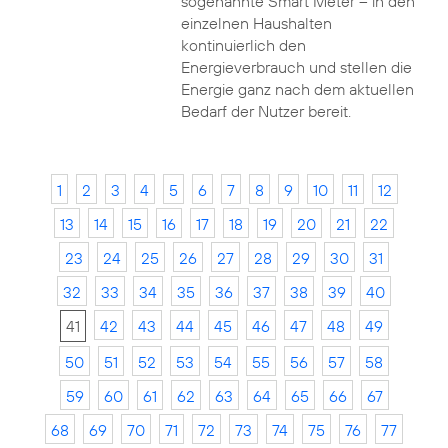
sogenannte Smart Meter – in den
einzelnen Haushalten
kontinuierlich den
Energieverbrauch und stellen die
Energie ganz nach dem aktuellen
Bedarf der Nutzer bereit.
1
2
3
4
5
6
7
8
9
10
11
12
13
14
15
16
17
18
19
20
21
22
23
24
25
26
27
28
29
30
31
32
33
34
35
36
37
38
39
40
41
42
43
44
45
46
47
48
49
50
51
52
53
54
55
56
57
58
59
60
61
62
63
64
65
66
67
68
69
70
71
72
73
74
75
76
77