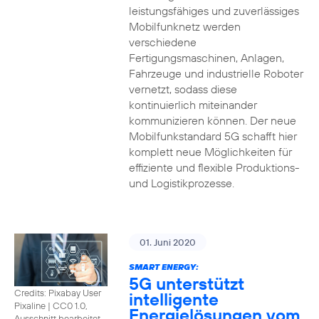
leistungsfähiges und zuverlässiges
Mobilfunknetz werden
verschiedene
Fertigungsmaschinen, Anlagen,
Fahrzeuge und industrielle Roboter
vernetzt, sodass diese
kontinuierlich miteinander
kommunizieren können. Der neue
Mobilfunkstandard 5G schafft hier
komplett neue Möglichkeiten für
effiziente und flexible Produktions-
und Logistikprozesse.
01. Juni 2020
SMART ENERGY:
5G unterstützt
Credits: Pixabay User
intelligente
Pixaline
|
CC0 1.0,
Energielösungen vom
Ausschnitt bearbeitet