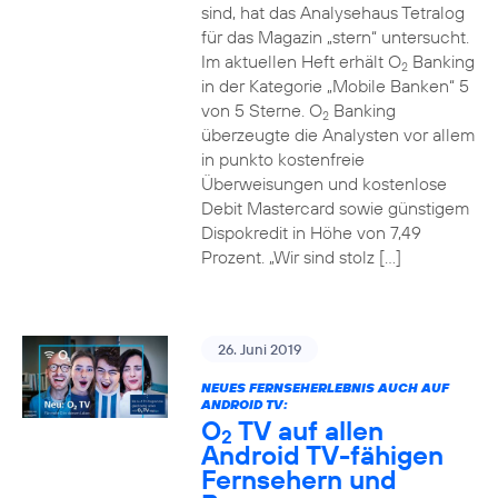
sind, hat das Analysehaus Tetralog
für das Magazin „stern“ untersucht.
Im aktuellen Heft erhält O
Banking
2
in der Kategorie „Mobile Banken“ 5
von 5 Sterne. O
Banking
2
überzeugte die Analysten vor allem
in punkto kostenfreie
Überweisungen und kostenlose
Debit Mastercard sowie günstigem
Dispokredit in Höhe von 7,49
Prozent. „Wir sind stolz […]
26. Juni 2019
NEUES FERNSEHERLEBNIS AUCH AUF
ANDROID TV:
O
TV auf allen
2
Android TV-fähigen
Fernsehern und