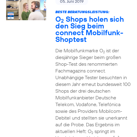
05. Juni 2019
BESTE BERATUNGSLEISTUNG:
O
Shops holen sich
2
den Sieg beim
connect Mobilfunk-
Shoptest
Die Mobilfunkmarke O
ist der
2
diesjährige Sieger beim großen
Shop-Test des renommierten
Fachmagazins connect.
Unabhängige Tester besuchten in
diesem Jahr erneut bundesweit 100
Shops der drei deutschen
Mobilfunkanbieter Deutsche
Telekom, Vodafone, Telefónica
sowie des Providers Mobilcom-
Debitel und stellten sie unerkannt
auf die Probe. Das Ergebnis im
aktuellen Heft: O
springt im
2