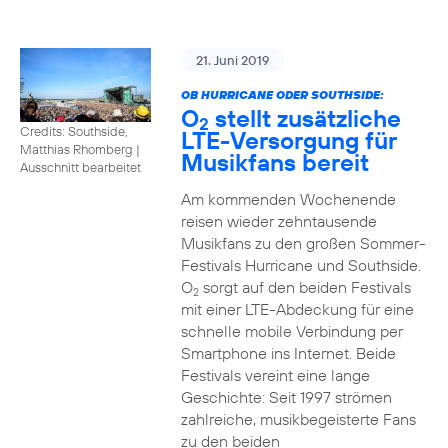
21. Juni 2019
OB HURRICANE ODER SOUTHSIDE:
O
stellt zusätzliche
2
Credits: Southside,
LTE-Versorgung für
Matthias Rhomberg
|
Musikfans bereit
Ausschnitt bearbeitet
Am kommenden Wochenende
reisen wieder zehntausende
Musikfans zu den großen Sommer-
Festivals Hurricane und Southside.
O
sorgt auf den beiden Festivals
2
mit einer LTE-Abdeckung für eine
schnelle mobile Verbindung per
Smartphone ins Internet. Beide
Festivals vereint eine lange
Geschichte: Seit 1997 strömen
zahlreiche, musikbegeisterte Fans
zu den beiden