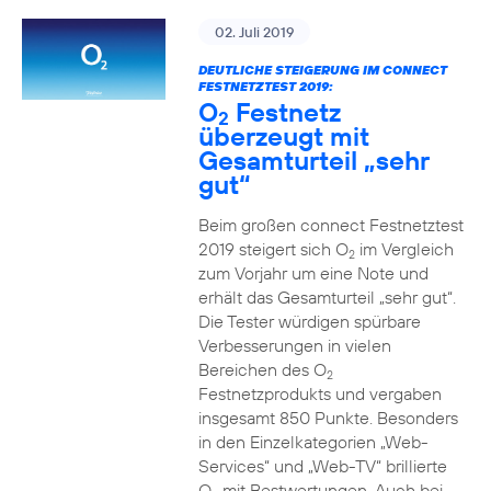
02. Juli 2019
DEUTLICHE STEIGERUNG IM CONNECT
FESTNETZTEST 2019:
O
Festnetz
2
überzeugt mit
Gesamturteil „sehr
gut“
Beim großen connect Festnetztest
2019 steigert sich O
im Vergleich
2
zum Vorjahr um eine Note und
erhält das Gesamturteil „sehr gut“.
Die Tester würdigen spürbare
Verbesserungen in vielen
Bereichen des O
2
Festnetzprodukts und vergaben
insgesamt 850 Punkte. Besonders
in den Einzelkategorien „Web-
Services“ und „Web-TV“ brillierte
O
mit Bestwertungen. Auch bei