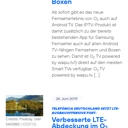
Boxen
Ab sofort gibt es das neue
Fernseherlebnis von O
auch auf
2
Android TV. Das IPTV-Produkt ist
damit zusätzlich zu der bereits
bestehenden App für Samsung
Fernseher auch auf allen Android
TV-fähigen Fernsehern und Boxen
zu sehen. Damit ist O
TV powered
2
by waipu.tv1) direkt auf den meisten
Smart TVs verfügbar. O
TV
2
powered by waipu.tv […]
26. Juni 2019
TELEFÓNICA DEUTSCHLAND SETZT LTE-
AUSBAUOFFENSIVE FORT:
Verbesserte LTE-
Credits: Pixabay, User
Abdeckung im O
5443882
|
CC0 1.0,
2