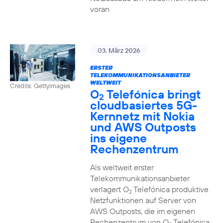
voran
03. März 2026
ERSTER
TELEKOMMUNIKATIONSANBIETER
WELTWEIT
Credits: Gettyimages
O
Telefónica bringt
2
cloudbasiertes 5G-
Kernnetz mit Nokia
und AWS Outposts
ins eigene
Rechenzentrum
Als weltweit erster
Telekommunikationsanbieter
verlagert O
Telefónica produktive
2
Netzfunktionen auf Server von
AWS Outposts, die im eigenen
Rechenzentrum von O
Telefónica