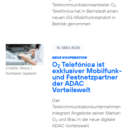
Telekommunikationsanbieter O
2
Telefónica hat in Barnstedt einen
neuen 5G-Mobilfunkstandort in
Betrieb genommen
16. März 2026
NEUE KOOPERATION
O
Telefónica ist
2
Credits: iStock /
exklusiver Mobilfunk-
Nuttawan Jayawan
und Festnetzpartner
der ADAC
Vorteilswelt
Das
Telekommunikationsunternehmen
integriert Angebote seiner Marken
O
und Blau in die neue digitale
2
ADAC Vorteilswelt