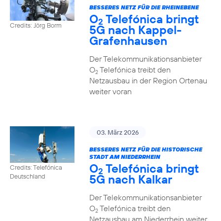
BESSERES NETZ FÜR DIE RHEINEBENE
O
Telefónica bringt
2
Credits: Jörg Borm
5G nach Kappel-
Grafenhausen
Der Telekommunikationsanbieter
O
Telefónica treibt den
2
Netzausbau in der Region Ortenau
weiter voran
03. März 2026
BESSERES NETZ FÜR DIE HISTORISCHE
STADT AM NIEDERRHEIN
O
Telefónica bringt
Credits: Telefónica
2
5G nach Kalkar
Deutschland
Der Telekommunikationsanbieter
O
Telefónica treibt den
2
Netzausbau am Niederrhein weiter