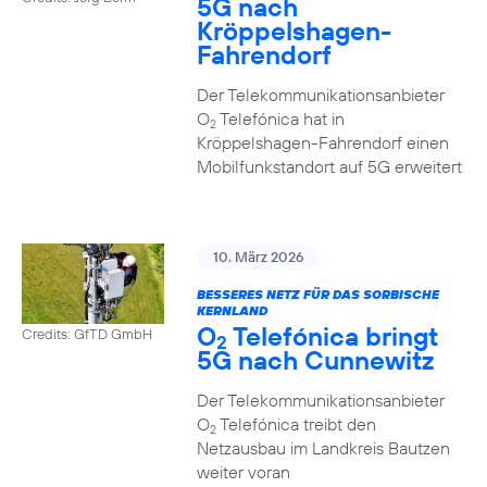
5G nach
Kröppelshagen-
Fahrendorf
Der Telekommunikationsanbieter
O
Telefónica hat in
2
Kröppelshagen-Fahrendorf einen
Mobilfunkstandort auf 5G erweitert
10. März 2026
BESSERES NETZ FÜR DAS SORBISCHE
KERNLAND
O
Telefónica bringt
Credits: GfTD GmbH
2
5G nach Cunnewitz
Der Telekommunikationsanbieter
O
Telefónica treibt den
2
Netzausbau im Landkreis Bautzen
weiter voran