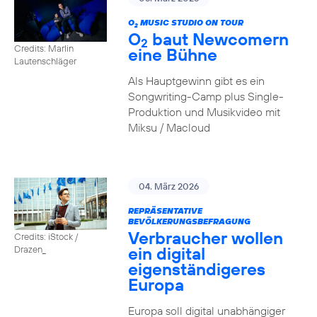
O
MUSIC STUDIO ON TOUR
2
O
baut Newcomern
2
Credits: Marlin
eine Bühne
Lautenschläger
Als Hauptgewinn gibt es ein
Songwriting-Camp plus Single-
Produktion und Musikvideo mit
Miksu / Macloud
04. März 2026
REPRÄSENTATIVE
BEVÖLKERUNGSBEFRAGUNG
Verbraucher wollen
Credits: iStock /
ein digital
Drazen_
eigenständigeres
Europa
Europa soll digital unabhängiger