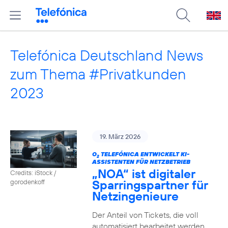
Telefónica Deutschland News
zum Thema #Privatkunden
2023
19. März 2026
O
TELEFÓNICA ENTWICKELT KI-
2
ASSISTENTEN FÜR NETZBETRIEB
„NOA“ ist digitaler
Credits: iStock /
Sparringspartner für
gorodenkoff
Netzingenieure
Der Anteil von Tickets, die voll
automatisiert bearbeitet werden