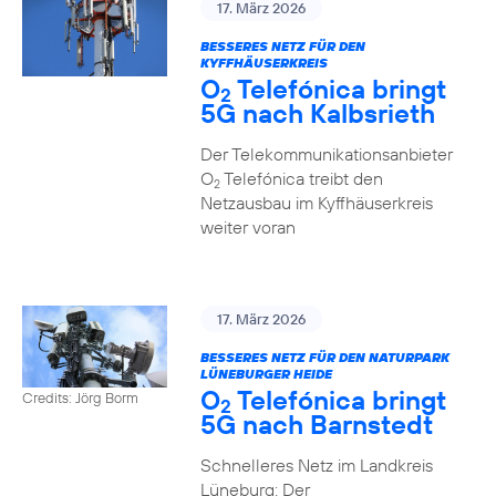
17. März 2026
BESSERES NETZ FÜR DEN
KYFFHÄUSERKREIS
O
Telefónica bringt
2
5G nach Kalbsrieth
Der Telekommunikationsanbieter
O
Telefónica treibt den
2
Netzausbau im Kyffhäuserkreis
weiter voran
17. März 2026
BESSERES NETZ FÜR DEN NATURPARK
LÜNEBURGER HEIDE
O
Telefónica bringt
Credits: Jörg Borm
2
5G nach Barnstedt
Schnelleres Netz im Landkreis
Lüneburg: Der