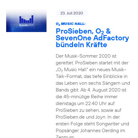
23. Juli 2020
O
MUSIC HALL:
2
ProSieben, O
&
2
SevenOne AdFactory
bündeln Kräfte
Der Musik-Sommer 2020 ist
gerettet. ProSieben startet mit der
„O
Music Hall“ ein neues Musik-
2
Talk-Format, das tiefe Einblicke in
das Leben von sechs Sängern und
Bands gibt. Ab 4. August 2020 ist
die 45-minütige Reihe immer
dienstags um 22.40 Uhr auf
ProSieben zu sehen, sowie auf
ProSieben.de und Joyn. In der
ersten Folge steht Songwriter und
Popsänger Johannes Oerding im
Zentrum.