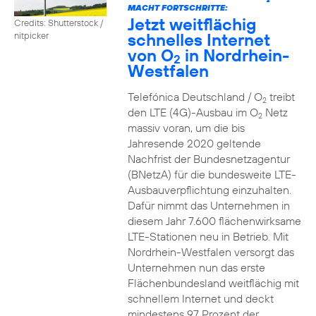
2
MACHT FORTSCHRITTE:
Jetzt weitflächig
Credits: Shutterstock /
schnelles Internet
nitpicker
von O
in Nordrhein-
2
Westfalen
Telefónica Deutschland / O
treibt
2
den LTE (4G)-Ausbau im O
Netz
2
massiv voran, um die bis
Jahresende 2020 geltende
Nachfrist der Bundesnetzagentur
(BNetzA) für die bundesweite LTE-
Ausbauverpflichtung einzuhalten.
Dafür nimmt das Unternehmen in
diesem Jahr 7.600 flächenwirksame
LTE-Stationen neu in Betrieb. Mit
Nordrhein-Westfalen versorgt das
Unternehmen nun das erste
Flächenbundesland weitflächig mit
schnellem Internet und deckt
mindestens 97 Prozent der