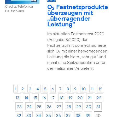
2020:
O
Festnetzprodukte
Credits: Telefónica
2
überzeugen mit
Deutschland
„überragender
Leistung“
Im aktuellen Festnetztest 2020
(Ausgabe 8/2020) der
Fachzeitschrift connect sicherte
sich O
mit einer hervorragenden
2
Leistung die Note „sehr gut“ und
damit eine Spitzenposition unter
den nationalen Anbietern.
1
2
3
4
5
6
7
8
9
10
11
12
13
14
15
16
17
18
19
20
21
22
23
24
25
26
27
28
29
30
31
32
33
34
35
36
37
38
39
40