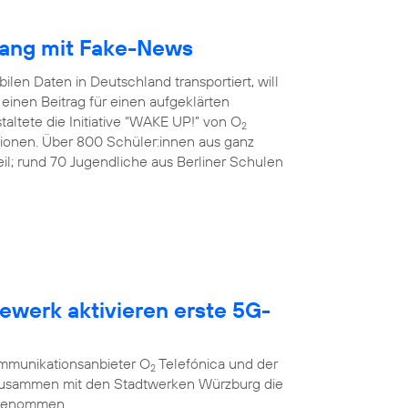
gang mit Fake-News
ilen Daten in Deutschland transportiert, will
inen Beitrag für einen aufgeklärten
altete die Initiative “WAKE UP!” von O
2
tionen. Über 800 Schüler:innen aus ganz
l; rund 70 Jugendliche aus Berliner Schulen
ewerk aktivieren erste 5G-
g
ommunikationsanbieter O
Telefónica und der
2
 zusammen mit den Stadtwerken Würzburg die
 genommen.