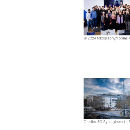
© 2024 tokography/Tobias 
Credits: 5G Synergiewerk | 