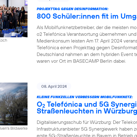
PROJEKTTAG GEGEN DESINFORMATION:
800 Schüler:innen fit im Um
Als Mobilfunknetzbetreiber, der die meisten mob
o2 Telefónica Verantwortung übernehmen und e
Medienkonsum leisten Am 17. April 2024 veranst
Koch
Telefónica einen Projekttag gegen Desinforma
Deutschland nahmen an dem hybriden Event tei
waren vor Ort im BASECAMP Berlin dabei.
08. April 2024
KLEINE FUNKZELLEN VERBESSERN MOBILFUNKNETZ:
O
Telefónica und 5G Synergi
2
Straßenleuchten in Würzbur
Digitalisierungsschub für Würzburg: Der Telek
Infrastrukturanbieter 5G Synergiewerk haben
Sven's Bildwerke
erste 5G-Straßenleuchte in Bayern in Betrieb