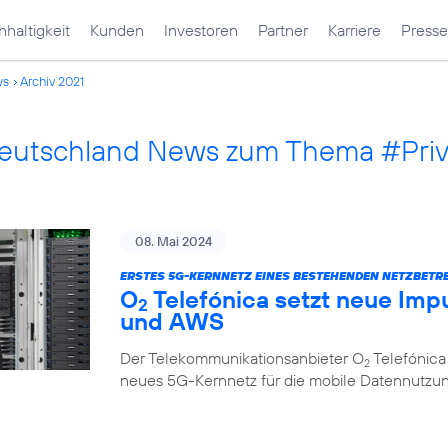
haltigkeit
Kunden
Investoren
Partner
Karriere
Presse
ws
Archiv 2021
Deutschland News zum Thema #Pri
08. Mai 2024
ERSTES 5G-KERNNETZ EINES BESTEHENDEN NETZBETRE
O
Telefónica setzt neue Impu
2
und AWS
Der Telekommunikationsanbieter O
Telefónica
2
neues 5G-Kernnetz für die mobile Datennutzung, 