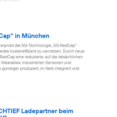
dCap“ in München
 erprobt die 5G-Technologie „5G RedCap“
eräte kosteneffizient zu vernetzen. Durch neue
edCap eine reduzierte, auf die tatsächlichen
Wearables, industriellen Sensoren und
nstiger produziert, im Netz integriert und
OCHTIEF Ladepartner beim
tur