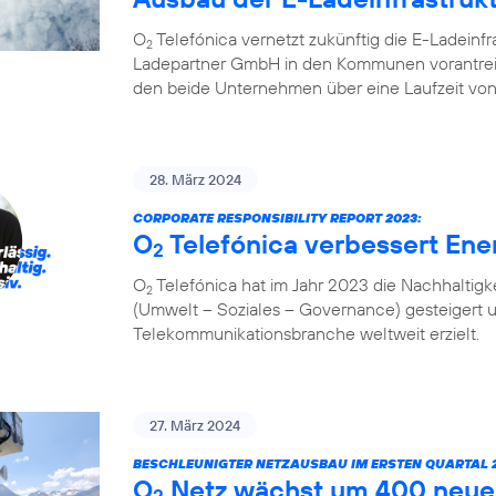
O
Telefónica vernetzt zukünftig die E-Ladeinf
2
Ladepartner GmbH in den Kommunen vorantreibt
den beide Unternehmen über eine Laufzeit von
28. März 2024
CORPORATE RESPONSIBILITY REPORT 2023:
O
Telefónica verbessert Ener
2
O
Telefónica hat im Jahr 2023 die Nachhaltigk
2
(Umwelt – Soziales – Governance) gesteigert 
Telekommunikationsbranche weltweit erzielt.
27. März 2024
BESCHLEUNIGTER NETZAUSBAU IM ERSTEN QUARTAL 2
O
Netz wächst um 400 neue
2