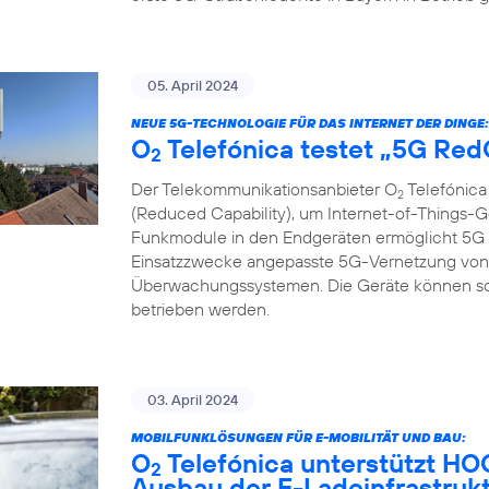
05. April 2024
NEUE 5G-TECHNOLOGIE FÜR DAS INTERNET DER DINGE:
O
Telefónica testet „5G Re
2
Der Telekommunikationsanbieter O
Telefónica
2
(Reduced Capability), um Internet-of-Things-G
Funkmodule in den Endgeräten ermöglicht 5G R
Einsatzzwecke angepasste 5G-Vernetzung von 
Überwachungssystemen. Die Geräte können so gü
betrieben werden.
03. April 2024
MOBILFUNKLÖSUNGEN FÜR E-MOBILITÄT UND BAU:
O
Telefónica unterstützt H
2
Ausbau der E-Ladeinfrastruk