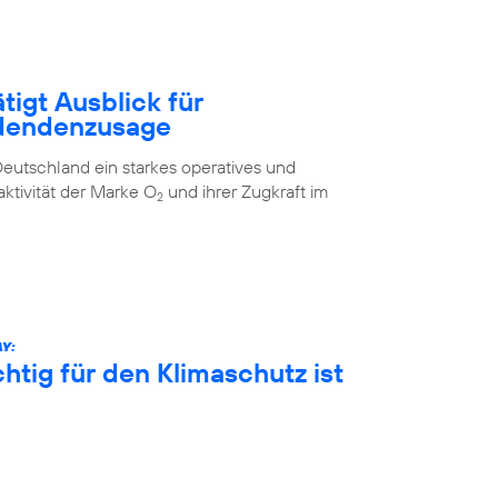
tigt Ausblick für
idendenzusage
eutschland ein starkes operatives und
aktivität der Marke O
und ihrer Zugkraft im
2
Y:
htig für den Klimaschutz ist