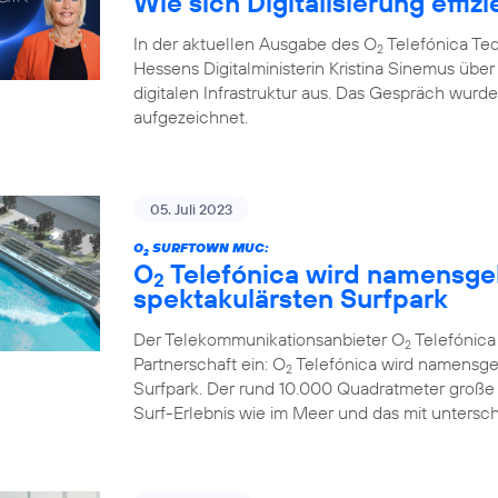
Wie sich Digitalisierung effizi
In der aktuellen Ausgabe des O
Telefónica Te
2
Hessens Digitalministerin Kristina Sinemus ü
digitalen Infrastruktur aus. Das Gespräch wur
aufgezeichnet.
05. Juli 2023
O
SURFTOWN MUC:
2
O
Telefónica wird namensge
2
spektakulärsten Surfpark
Der Telekommunikationsanbieter O
Telefónic
2
Partnerschaft ein: O
Telefónica wird namensge
2
Surfpark. Der rund 10.000 Quadratmeter große
Surf-Erlebnis wie im Meer und das mit untersc