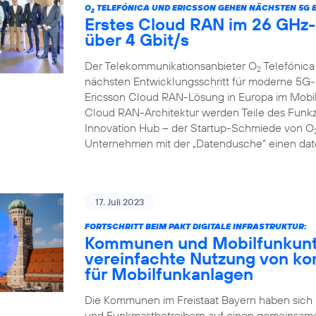
O
TELEFÓNICA UND ERICSSON GEHEN NÄCHSTEN 5G 
2
Erstes Cloud RAN im 26 GHz-B
über 4 Gbit/s
Der Telekommunikationsanbieter O
Telefónica
2
nächsten Entwicklungsschritt für moderne 5G-
Ericsson Cloud RAN-Lösung in Europa im Mobilf
Cloud RAN-Architektur werden Teile des Funkzu
Innovation Hub – der Startup-Schmiede von O
Unternehmen mit der „Datendusche“ einen date
17. Juli 2023
FORTSCHRITT BEIM PAKT DIGITALE INFRASTRUKTUR:
Kommunen und Mobilfunkunte
vereinfachte Nutzung von k
für Mobilfunkanlagen
Die Kommunen im Freistaat Bayern haben sich
und Funkmastbetreibern auf einen gemeinsame