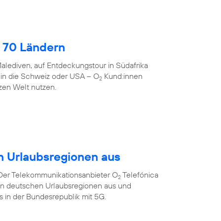
 70 Ländern
alediven, auf Entdeckungstour in Südafrika
 in die Schweiz oder USA – O
Kund:innen
2
zen Welt nutzen.
n Urlaubsregionen aus
 Der Telekommunikationsanbieter O
Telefónica
2
ten deutschen Urlaubsregionen aus und
ts in der Bundesrepublik mit 5G.