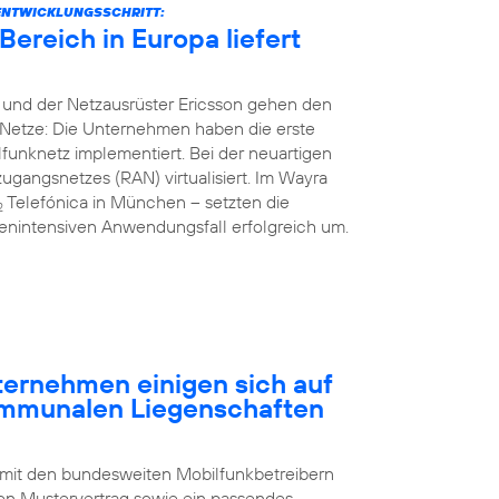
ENTWICKLUNGSSCHRITT:
ereich in Europa liefert
 und der Netzausrüster Ericsson gehen den
Netze: Die Unternehmen haben die erste
unknetz implementiert. Bei der neuartigen
gangsnetzes (RAN) virtualisiert. Im Wayra
Telefónica in München – setzten die
2
nintensiven Anwendungsfall erfolgreich um.
rnehmen einigen sich auf
ommunalen Liegenschaften
 mit den bundesweiten Mobilfunkbetreibern
n Mustervertrag sowie ein passendes