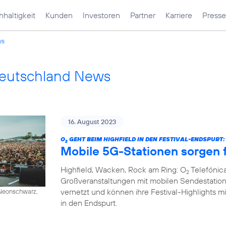
haltigkeit
Kunden
Investoren
Partner
Karriere
Presse
ws
Deutschland News
16. August 2023
O
GEHT BEIM HIGHFIELD IN DEN FESTIVAL-ENDSPURT:
2
Mobile 5G-Stationen sorgen f
Highfield, Wacken, Rock am Ring: O
Telefónica
2
Großveranstaltungen mit mobilen Sendestation
vernetzt und können ihre Festival-Highlights mi
/ Neonschwarz,
in den Endspurt.