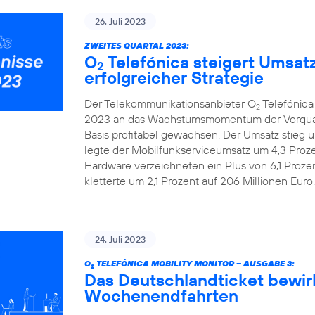
26. Juli 2023
ZWEITES QUARTAL 2023:
O
Telefónica steigert Umsat
2
erfolgreicher Strategie
Der Telekommunikationsanbieter O
Telefónica
2
2023 an das Wachstumsmomentum der Vorquarta
Basis profitabel gewachsen. Der Umsatz stieg u
legte der Mobilfunkserviceumsatz um 4,3 Prozen
Hardware verzeichneten ein Plus von 6,1 Proze
kletterte um 2,1 Prozent auf 206 Millionen Euro.
24. Juli 2023
O
TELEFÓNICA MOBILITY MONITOR – AUSGABE 3:
2
Das Deutschlandticket bewir
Wochenendfahrten