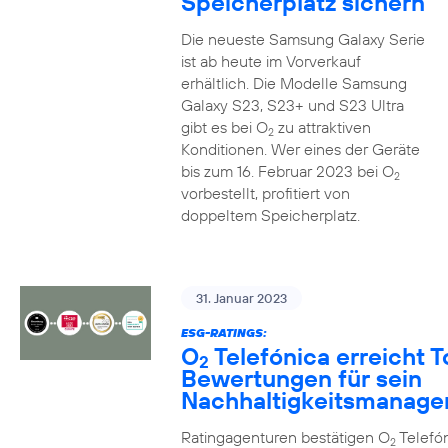
Speicherplatz sichern
Die neueste Samsung Galaxy Serie
ist ab heute im Vorverkauf
erhältlich. Die Modelle Samsung
Galaxy S23, S23+ und S23 Ultra
gibt es bei O
zu attraktiven
2
Konditionen. Wer eines der Geräte
bis zum 16. Februar 2023 bei O
2
vorbestellt, profitiert von
doppeltem Speicherplatz.
31. Januar 2023
ESG-RATINGS:
O
Telefónica erreicht T
2
Bewertungen für sein
Nachhaltigkeitsmanag
Ratingagenturen bestätigen O
Telefón
2