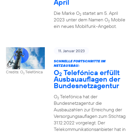
April
Die Marke O
startet am 5. April
2
2023 unter dem Namen O
Mobile
2
ein neues Mobilfunk-Angebot.
11. Januar 2023
SCHNELLE FORTSCHRITTE IM
NETZAUSBAU:
O
Telefónica erfüllt
Credits: O
Telefónica
2
2
Ausbauauflagen der
Bundesnetzagentur
O
Telefónica hat der
2
Bundesnetzagentur die
Ausbauzahlen zur Erreichung der
Versorgungsauflagen zum Stichtag
31.12.2022 vorgelegt. Der
Telekommunikationsanbieter hat in