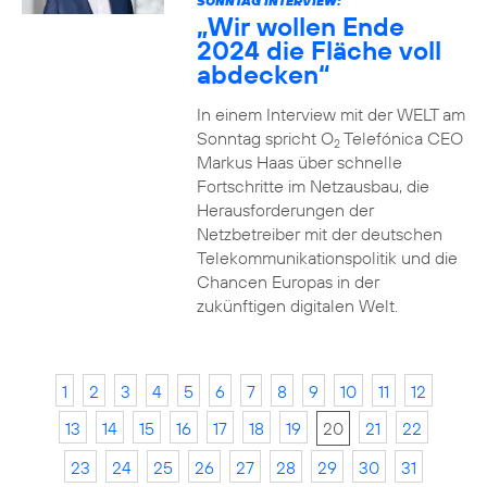
SONNTAG INTERVIEW:
„Wir wollen Ende
2024 die Fläche voll
abdecken“
In einem Interview mit der WELT am
Sonntag spricht O
Telefónica CEO
2
Markus Haas über schnelle
Fortschritte im Netzausbau, die
Herausforderungen der
Netzbetreiber mit der deutschen
Telekommunikationspolitik und die
Chancen Europas in der
zukünftigen digitalen Welt.
1
2
3
4
5
6
7
8
9
10
11
12
13
14
15
16
17
18
19
20
21
22
23
24
25
26
27
28
29
30
31