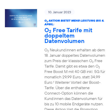
10. Januar 2023
O
AKTION BIETET MEHR LEISTUNG BIS 4.
2
APRIL:
O
Free Tarife mit
2
doppeltem
Datenvolumen
O
Neukund:innen erhalten ab dem
2
18. Januar doppeltes Datenvolumen
zum Preis der klassischen O
Free
2
Tarife. Damit gibt es etwa den O
2
Free Boost M mit 40 GB inkl. 5G für
monatlich 29,99 Euro, statt 34,99
Euro.
Weiterer Vorteil der Boost-
1
Tarife: Über die enthaltene
Connect-Option können die
Kund:innen das Datenvolumen für
bis zu 10 mobile Endgeräte nutzen.
Diese Aktion löst die Promotion