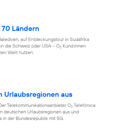
 70 Ländern
alediven, auf Entdeckungstour in Südafrika
 in die Schweiz oder USA – O
Kund:innen
2
zen Welt nutzen.
n Urlaubsregionen aus
 Der Telekommunikationsanbieter O
Telefónica
2
ten deutschen Urlaubsregionen aus und
ts in der Bundesrepublik mit 5G.