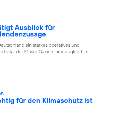
tigt Ausblick für
idendenzusage
eutschland ein starkes operatives und
aktivität der Marke O
und ihrer Zugkraft im
2
Y:
htig für den Klimaschutz ist