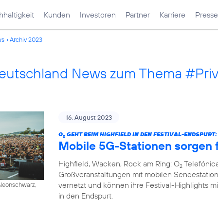
haltigkeit
Kunden
Investoren
Partner
Karriere
Presse
ws
Archiv 2023
Deutschland News zum Thema #Pri
16. August 2023
O
GEHT BEIM HIGHFIELD IN DEN FESTIVAL-ENDSPURT:
2
Mobile 5G-Stationen sorgen f
Highfield, Wacken, Rock am Ring: O
Telefónica
2
Großveranstaltungen mit mobilen Sendestation
vernetzt und können ihre Festival-Highlights mi
/ Neonschwarz,
in den Endspurt.