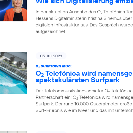
Wie sich Digitalisierung effizi
In der aktuellen Ausgabe des O
Telefónica Te
2
Hessens Digitalministerin Kristina Sinemus ü
digitalen Infrastruktur aus. Das Gespräch wur
aufgezeichnet.
05. Juli 2023
O
SURFTOWN MUC:
2
O
Telefónica wird namensge
2
spektakulärsten Surfpark
Der Telekommunikationsanbieter O
Telefónic
2
Partnerschaft ein: O
Telefónica wird namensge
2
Surfpark. Der rund 10.000 Quadratmeter große
Surf-Erlebnis wie im Meer und das mit untersc