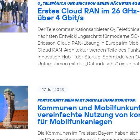
O
TELEFÓNICA UND ERICSSON GEHEN NÄCHSTEN 5G 
2
Erstes Cloud RAN im 26 GHz-B
über 4 Gbit/s
Der Telekommunikationsanbieter O
Telefónica
2
nächsten Entwicklungsschritt für moderne 5G-
Ericsson Cloud RAN-Lösung in Europa im Mobilf
Cloud RAN-Architektur werden Teile des Funkzu
Innovation Hub – der Startup-Schmiede von O
Unternehmen mit der „Datendusche“ einen date
17. Juli 2023
FORTSCHRITT BEIM PAKT DIGITALE INFRASTRUKTUR:
Kommunen und Mobilfunkunte
vereinfachte Nutzung von k
für Mobilfunkanlagen
Die Kommunen im Freistaat Bayern haben sich
und Funkmastbetreibern auf einen gemeinsame