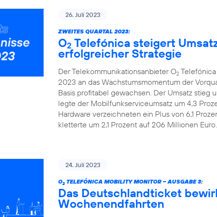
26. Juli 2023
ZWEITES QUARTAL 2023:
O
Telefónica steigert Umsat
2
erfolgreicher Strategie
Der Telekommunikationsanbieter O
Telefónica
2
2023 an das Wachstumsmomentum der Vorquarta
Basis profitabel gewachsen. Der Umsatz stieg u
legte der Mobilfunkserviceumsatz um 4,3 Prozen
Hardware verzeichneten ein Plus von 6,1 Proze
kletterte um 2,1 Prozent auf 206 Millionen Euro.
24. Juli 2023
O
TELEFÓNICA MOBILITY MONITOR – AUSGABE 3:
2
Das Deutschlandticket bewir
Wochenendfahrten