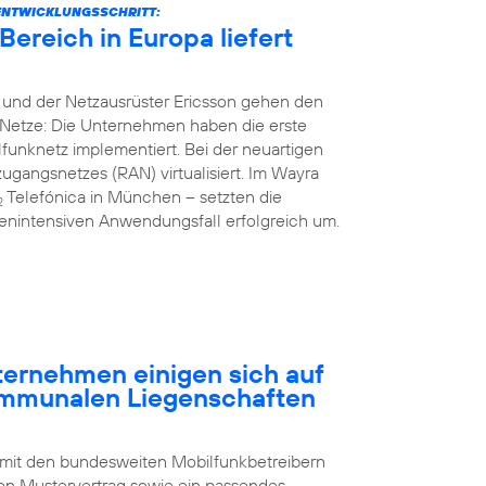
ENTWICKLUNGSSCHRITT:
ereich in Europa liefert
 und der Netzausrüster Ericsson gehen den
Netze: Die Unternehmen haben die erste
unknetz implementiert. Bei der neuartigen
gangsnetzes (RAN) virtualisiert. Im Wayra
Telefónica in München – setzten die
2
nintensiven Anwendungsfall erfolgreich um.
rnehmen einigen sich auf
ommunalen Liegenschaften
 mit den bundesweiten Mobilfunkbetreibern
n Mustervertrag sowie ein passendes