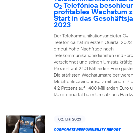
O
Telefónica beschleun
2
profitables Wachstum 
Start in das Geschäftsj
2023
Der Telekommunikationsanbieter O
2
Telefónica hat im ersten Quartal 2023
erneut hohe Nachfrage nach
Telekommunikationsdiensten und -pr
verzeichnet und seinen Umsatz kräfti
Prozent auf 2,101 Milliarden Euro gestei
Die stärksten Wachstumstreiber waren
Mobilfunkserviceumsatz mit einem Pl
4,2 Prozent auf 1,408 Milliarden Euro 
Rekordquartal beim Umsatz aus Hardw
02. Mai 2023
CORPORATE RESPONSIBILITY REPORT