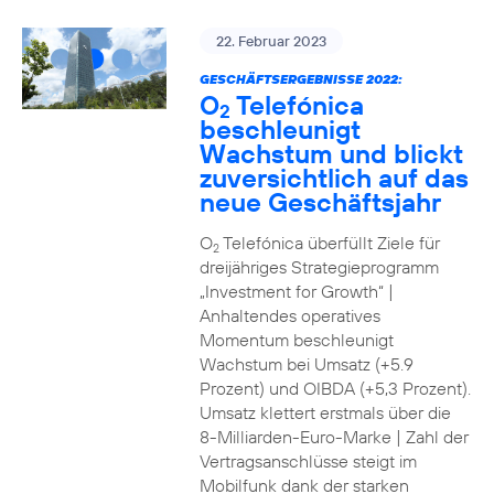
22. Februar 2023
GESCHÄFTSERGEBNISSE 2022:
O
Telefónica
2
beschleunigt
Wachstum und blickt
zuversichtlich auf das
neue Geschäftsjahr
O
Telefónica überfüllt Ziele für
2
dreijähriges Strategieprogramm
„Investment for Growth“ |
Anhaltendes operatives
Momentum beschleunigt
Wachstum bei Umsatz (+5.9
Prozent) und OIBDA (+5,3 Prozent).
Umsatz klettert erstmals über die
8-Milliarden-Euro-Marke | Zahl der
Vertragsanschlüsse steigt im
Mobilfunk dank der starken