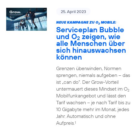
25. April 2023
NEUE KAMPAGNE ZU O
MOBILE:
2
Serviceplan Bubble
und O
zeigen, wie
2
alle Menschen über
sich hinauswachsen
können
Grenzen überwinden, Normen
sprengen, niemals aufgeben – das
ist „can do“. Der Grow-Vorteil
untermauert dieses Mindset im O
2
Mobilfunkangebot und lässt den
Tarif wachsen – je nach Tarif bis zu
10 Gigabyte mehr im Monat, jedes
Jahr. Automatisch und ohne
Aufpreis.
1