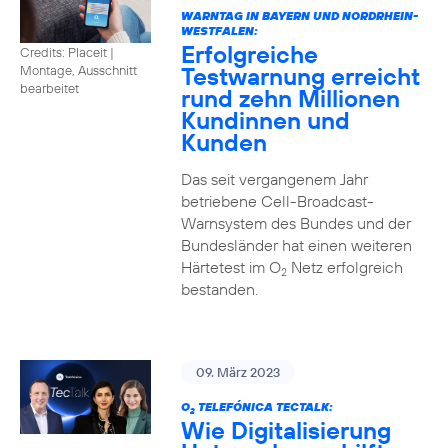
WARNTAG IN BAYERN UND NORDRHEIN-
WESTFALEN:
Erfolgreiche
Credits: Placeit |
Testwarnung erreicht
Montage, Ausschnitt
bearbeitet
rund zehn Millionen
Kundinnen und
Kunden
Das seit vergangenem Jahr
betriebene Cell-Broadcast-
Warnsystem des Bundes und der
Bundesländer hat einen weiteren
Härtetest im O
Netz erfolgreich
2
bestanden.
09. März 2023
O
TELEFÓNICA TECTALK:
2
Wie Digitalisierung