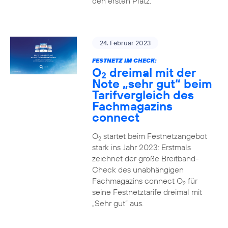
den ersten Platz.
24. Februar 2023
FESTNETZ IM CHECK:
O
dreimal mit der
2
Note „sehr gut“ beim
Tarifvergleich des
Fachmagazins
connect
O
startet beim Festnetzangebot
2
stark ins Jahr 2023: Erstmals
zeichnet der große Breitband-
Check des unabhängigen
Fachmagazins connect O
für
2
seine Festnetztarife dreimal mit
„Sehr gut“ aus.