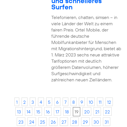
und schnelleres
Surfen
Telefonieren, chatten, simsen – in
viele Länder der Welt zu einem
fairen Preis. Ortel Mobile, der
führende deutsche
Mobilfunkanbieter für Menschen
mit Migrationshintergrund, bietet ab
1. März 2023 sechs neue attraktive
Tarifoptionen mit deutlich
größerem Datenvolumen, höherer
Surfgeschwindigkeit und
zahlreichen neuen Zielländern.
1
2
3
4
5
6
7
8
9
10
11
12
13
14
15
16
17
18
19
20
21
22
23
24
25
26
27
28
29
30
31