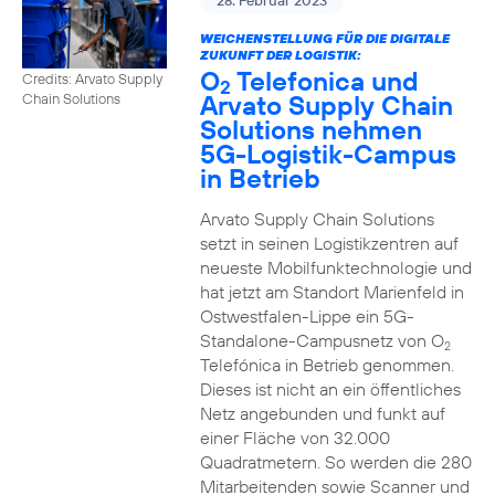
28. Februar 2023
WEICHENSTELLUNG FÜR DIE DIGITALE
ZUKUNFT DER LOGISTIK:
O
Telefonica und
Credits: Arvato Supply
2
Arvato Supply Chain
Chain Solutions
Solutions nehmen
5G-Logistik-Campus
in Betrieb
Arvato Supply Chain Solutions
setzt in seinen Logistikzentren auf
neueste Mobilfunktechnologie und
hat jetzt am Standort Marienfeld in
Ostwestfalen-Lippe ein 5G-
Standalone-Campusnetz von O
2
Telefónica in Betrieb genommen.
Dieses ist nicht an ein öffentliches
Netz angebunden und funkt auf
einer Fläche von 32.000
Quadratmetern. So werden die 280
Mitarbeitenden sowie Scanner und