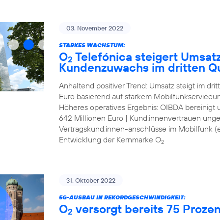
03. November 2022
STARKES WACHSTUM:
O
Telefónica steigert Umsat
2
Kundenzuwachs im dritten Qu
Anhaltend positiver Trend: Umsatz steigt im dri
Euro basierend auf starkem Mobilfunkserviceum
Höheres operatives Ergebnis: OIBDA bereinigt
642 Millionen Euro | Kund:innenvertrauen ung
Vertragskund:innen-anschlüsse im Mobilfunk (ex
Entwicklung der Kernmarke O
2
31. Oktober 2022
5G-AUSBAU IN REKORDGESCHWINDIGKEIT:
O
versorgt bereits 75 Proze
2