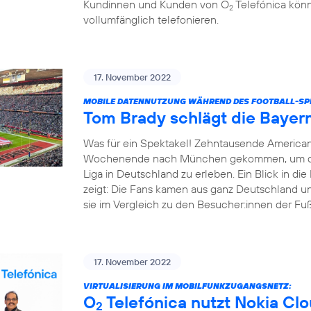
Kundinnen und Kunden von O
Telefónica könn
2
vollumfänglich telefonieren.
17. November 2022
MOBILE DATENNUTZUNG WÄHREND DES FOOTBALL-SPI
Tom Brady schlägt die Bayer
Was für ein Spektakel! Zehntausende America
Wochenende nach München gekommen, um das e
Liga in Deutschland zu erleben. Ein Blick in d
zeigt: Die Fans kamen aus ganz Deutschland un
sie im Vergleich zu den Besucher:innen der Fußba
17. November 2022
VIRTUALISIERUNG IM MOBILFUNKZUGANGSNETZ:
O
Telefónica nutzt Nokia Cl
2