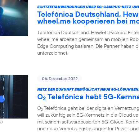
ECHTZEITANWENDUNGEN ÜBER 5G-CAMPUS-NETZ UND
Telefónica Deutschland, Hew
wheel.me kooperieren bei m
Telefónica Deutschland, Hewlett Packard Ente
wheel.me arbeiten gemeinsam an mobilen Robo
Edge Computing basieren. Die Partner haben
unterzeichnet.
06. Dezember 2022
NETZ DER ZUKUNFT ERMÖGLICHT NEUE 5G-LÖSUNGEN
O
Telefónica hebt 5G-Kernne
2
O
Telefónica geht bei der digitalen Vernetzung
2
will zukünftig sein 5G-Kernnetz in die Cloud v
mit seinem softwarebasierten 5G-Cloud-Kernne
d)
und neue Vernetzungslösungen für Privat- und