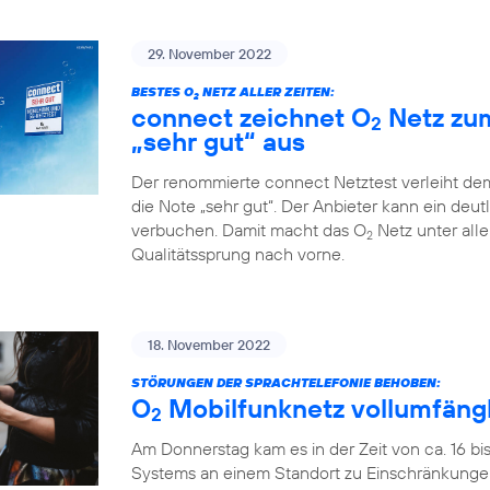
29. November 2022
BESTES O
NETZ ALLER ZEITEN:
2
connect zeichnet O
Netz zum
2
„sehr gut“ aus
Der renommierte connect Netztest verleiht de
die Note „sehr gut“. Der Anbieter kann ein deu
verbuchen. Damit macht das O
Netz unter all
2
Qualitätssprung nach vorne.
18. November 2022
STÖRUNGEN DER SPRACHTELEFONIE BEHOBEN:
O
Mobilfunknetz vollumfängl
2
Am Donnerstag kam es in der Zeit von ca. 16 bi
Systems an einem Standort zu Einschränkungen