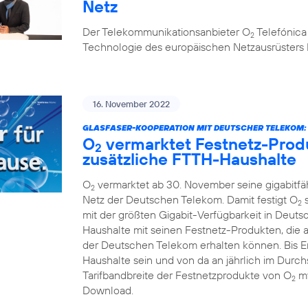
Netz
Der Telekommunikationsanbieter O
Telefónica
2
Technologie des europäischen Netzausrüsters 
16. November 2022
GLASFASER-KOOPERATION MIT DEUTSCHER TELEKOM:
O
vermarktet Festnetz-Produ
2
zusätzliche FTTH-Haushalte
O
vermarktet ab 30. November seine gigabitf
2
Netz der Deutschen Telekom. Damit festigt O
s
2
mit der größten Gigabit-Verfügbarkeit in Deuts
Haushalte mit seinen Festnetz-Produkten, die 
der Deutschen Telekom erhalten können. Bis En
Haushalte sein und von da an jährlich im Durchs
Tarifbandbreite der Festnetzprodukte von O
my
2
Download.